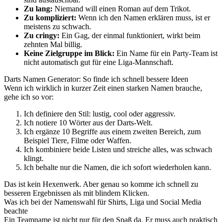
Zu lang:
Niemand will einen Roman auf dem Trikot.
Zu kompliziert:
Wenn ich den Namen erklären muss, ist er
meistens zu schwach.
Zu cringy:
Ein Gag, der einmal funktioniert, wirkt beim
zehnten Mal billig.
Keine Zielgruppe im Blick:
Ein Name für ein Party-Team ist
nicht automatisch gut für eine Liga-Mannschaft.
Darts Namen Generator: So finde ich schnell bessere Ideen
Wenn ich wirklich in kurzer Zeit einen starken Namen brauche,
gehe ich so vor:
Ich definiere den Stil: lustig, cool oder aggressiv.
Ich notiere 10 Wörter aus der Darts-Welt.
Ich ergänze 10 Begriffe aus einem zweiten Bereich, zum
Beispiel Tiere, Filme oder Waffen.
Ich kombiniere beide Listen und streiche alles, was schwach
klingt.
Ich behalte nur die Namen, die ich sofort wiederholen kann.
Das ist kein Hexenwerk. Aber genau so komme ich schnell zu
besseren Ergebnissen als mit blindem Klicken.
Was ich bei der Namenswahl für Shirts, Liga und Social Media
beachte
Ein Teamname ist nicht nur für den Spaß da. Er muss auch praktisch