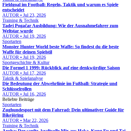
Fieldgoal im Football: Regeln, Taktik und warum es Spiele
entscheidet
AUTOR • Jul 23, 2026
Training & Technik
Tadej Pogačar Ausbildung: Wie der Ausnahmefahrer zum
Weltstar wurde
AUTOR • Jul 19, 2026
Sportarten
Monster Hunter World beste Waffe: So findest du die beste
Waffe für deinen Spielstil
AUTOR • Jul 19, 2026
Sportgeschichte & Kultur
Die Formel 1 1999: Rückblick auf eine denkwürdige Saison
AUTOR • Jul 17, 2026
Taktik & Spielanalyse
Die Bedeutung der Abwehrlinie im Fußball: Strategie und
Schlüsselrollen
AUTOR • Jul 16, 2026
Beliebte Beiträge
Sportarten
Zughundesport mit dem Fahrrad: Dein ultimativer Guide für
Bikejöring
AUTOR • Mar 22, 2026
Training & Technik
Aroha: Der sanfte, kraftvolle Mix aus Haka, Kung Fu und Tai