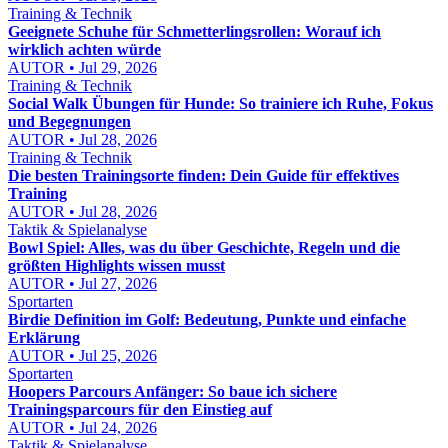
Training & Technik
Geeignete Schuhe für Schmetterlingsrollen: Worauf ich
wirklich achten würde
AUTOR • Jul 29, 2026
Training & Technik
Social Walk Übungen für Hunde: So trainiere ich Ruhe, Fokus
und Begegnungen
AUTOR • Jul 28, 2026
Training & Technik
Die besten Trainingsorte finden: Dein Guide für effektives
Training
AUTOR • Jul 28, 2026
Taktik & Spielanalyse
Bowl Spiel: Alles, was du über Geschichte, Regeln und die
größten Highlights wissen musst
AUTOR • Jul 27, 2026
Sportarten
Birdie Definition im Golf: Bedeutung, Punkte und einfache
Erklärung
AUTOR • Jul 25, 2026
Sportarten
Hoopers Parcours Anfänger: So baue ich sichere
Trainingsparcours für den Einstieg auf
AUTOR • Jul 24, 2026
Taktik & Spielanalyse