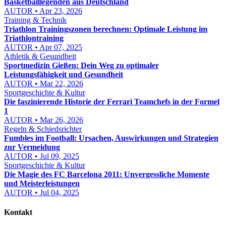
Basketballlegenden aus Deutschland
AUTOR • Apr 23, 2026
Training & Technik
Triathlon Trainingszonen berechnen: Optimale Leistung im
Triathlontraining
AUTOR • Apr 07, 2025
Athletik & Gesundheit
Sportmedizin Gießen: Dein Weg zu optimaler
Leistungsfähigkeit und Gesundheit
AUTOR • Mar 22, 2026
Sportgeschichte & Kultur
Die faszinierende Historie der Ferrari Teamchefs in der Formel
1
AUTOR • Mar 26, 2026
Regeln & Schiedsrichter
Fumbles im Football: Ursachen, Auswirkungen und Strategien
zur Vermeidung
AUTOR • Jul 09, 2025
Sportgeschichte & Kultur
Die Magie des FC Barcelona 2011: Unvergessliche Momente
und Meisterleistungen
AUTOR • Jul 04, 2025
Kontakt