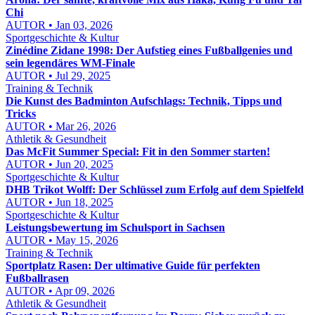
Chi
AUTOR • Jan 03, 2026
Sportgeschichte & Kultur
Zinédine Zidane 1998: Der Aufstieg eines Fußballgenies und
sein legendäres WM-Finale
AUTOR • Jul 29, 2025
Training & Technik
Die Kunst des Badminton Aufschlags: Technik, Tipps und
Tricks
AUTOR • Mar 26, 2026
Athletik & Gesundheit
Das McFit Summer Special: Fit in den Sommer starten!
AUTOR • Jun 20, 2025
Sportgeschichte & Kultur
DHB Trikot Wolff: Der Schlüssel zum Erfolg auf dem Spielfeld
AUTOR • Jun 18, 2025
Sportgeschichte & Kultur
Leistungsbewertung im Schulsport in Sachsen
AUTOR • May 15, 2026
Training & Technik
Sportplatz Rasen: Der ultimative Guide für perfekten
Fußballrasen
AUTOR • Apr 09, 2026
Athletik & Gesundheit