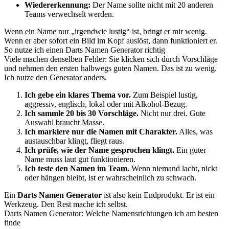
Wiedererkennung:
Der Name sollte nicht mit 20 anderen
Teams verwechselt werden.
Wenn ein Name nur „irgendwie lustig“ ist, bringt er mir wenig.
Wenn er aber sofort ein Bild im Kopf auslöst, dann funktioniert er.
So nutze ich einen Darts Namen Generator richtig
Viele machen denselben Fehler: Sie klicken sich durch Vorschläge
und nehmen den ersten halbwegs guten Namen. Das ist zu wenig.
Ich nutze den Generator anders.
Ich gebe ein klares Thema vor.
Zum Beispiel lustig,
aggressiv, englisch, lokal oder mit Alkohol-Bezug.
Ich sammle 20 bis 30 Vorschläge.
Nicht nur drei. Gute
Auswahl braucht Masse.
Ich markiere nur die Namen mit Charakter.
Alles, was
austauschbar klingt, fliegt raus.
Ich prüfe, wie der Name gesprochen klingt.
Ein guter
Name muss laut gut funktionieren.
Ich teste den Namen im Team.
Wenn niemand lacht, nickt
oder hängen bleibt, ist er wahrscheinlich zu schwach.
Ein
Darts Namen Generator
ist also kein Endprodukt. Er ist ein
Werkzeug. Den Rest mache ich selbst.
Darts Namen Generator: Welche Namensrichtungen ich am besten
finde