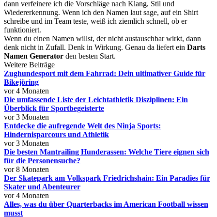
dann verfeinere ich die Vorschläge nach Klang, Stil und
Wiedererkennung. Wenn ich den Namen laut sage, auf ein Shirt
schreibe und im Team teste, weiß ich ziemlich schnell, ob er
funktioniert.
Wenn du einen Namen willst, der nicht austauschbar wirkt, dann
denk nicht in Zufall. Denk in Wirkung. Genau da liefert ein
Darts
Namen Generator
den besten Start.
Weitere Beiträge
Zughundesport mit dem Fahrrad: Dein ultimativer Guide für
Bikejöring
vor 4 Monaten
Die umfassende Liste der Leichtathletik Disziplinen: Ein
Überblick für Sportbegeisterte
vor 3 Monaten
Entdecke die aufregende Welt des Ninja Sports:
Hindernisparcours und Athletik
vor 3 Monaten
Die besten Mantrailing Hunderassen: Welche Tiere eignen sich
für die Personensuche?
vor 8 Monaten
Der Skatepark am Volkspark Friedrichshain: Ein Paradies für
Skater und Abenteurer
vor 4 Monaten
Alles, was du über Quarterbacks im American Football wissen
musst