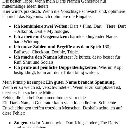
Die besten Tipps, wenn mein Darts Namen Generator nur
mittelmäßige Ideen liefert
Hier wird’s praktisch. Wenn die Vorschläge schwach sind, optimiere
ich nicht das Ergebnis. Ich optimiere die Eingabe.
Ich kombiniere zwei Welten:
Dart + Film, Dart + Tiere, Dart
+ Alkohol, Dart + Mythologie.
Ich arbeite mit Gegensätzen:
harmlos klingender Name,
harte Wirkung.
Ich nutze Zahlen und Begriffe aus dem Spiel:
180,
Bullseye, Checkout, Double, Triple.
Ich mache den Namen kürzer:
Je kürzer, desto besser für
Ruf, Shirt und Socials.
Ich prüfe auf peinliche Doppeldeutigkeiten:
Was im Kopf
lustig klingt, kann auf dem Trikot billig wirken.
Mein Prinzip ist simpel:
Ein guter Name braucht Spannung
.
Wenn er zu weich ist, verschwindet er. Wenn er zu kompliziert ist,
nervt er. Ich suche die Mitte.
Fehler, die ich bei Dartnamen immer vermeide
Ein Darts Namen Generator kann viele Ideen liefern. Schlechte
Entscheidungen treffen trotzdem Menschen. Deshalb achte ich auf
diese Fehler:
Zu generisch:
Namen wie „Dart Kings“ oder „The Darts“
sind austauschbar.