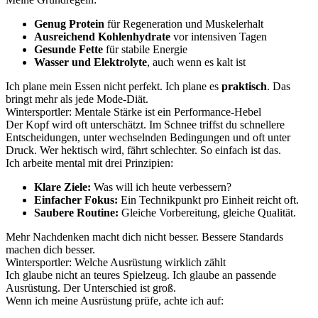
Genug Protein
für Regeneration und Muskelerhalt
Ausreichend Kohlenhydrate
vor intensiven Tagen
Gesunde Fette
für stabile Energie
Wasser und Elektrolyte
, auch wenn es kalt ist
Ich plane mein Essen nicht perfekt. Ich plane es
praktisch
. Das
bringt mehr als jede Mode-Diät.
Wintersportler: Mentale Stärke ist ein Performance-Hebel
Der Kopf wird oft unterschätzt. Im Schnee triffst du schnellere
Entscheidungen, unter wechselnden Bedingungen und oft unter
Druck. Wer hektisch wird, fährt schlechter. So einfach ist das.
Ich arbeite mental mit drei Prinzipien:
Klare Ziele:
Was will ich heute verbessern?
Einfacher Fokus:
Ein Technikpunkt pro Einheit reicht oft.
Saubere Routine:
Gleiche Vorbereitung, gleiche Qualität.
Mehr Nachdenken macht dich nicht besser. Bessere Standards
machen dich besser.
Wintersportler: Welche Ausrüstung wirklich zählt
Ich glaube nicht an teures Spielzeug. Ich glaube an passende
Ausrüstung. Der Unterschied ist groß.
Wenn ich meine Ausrüstung prüfe, achte ich auf: