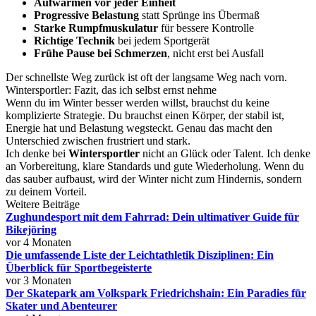
Aufwärmen vor jeder Einheit
Progressive Belastung
statt Sprünge ins Übermaß
Starke Rumpfmuskulatur
für bessere Kontrolle
Richtige Technik
bei jedem Sportgerät
Frühe Pause bei Schmerzen
, nicht erst bei Ausfall
Der schnellste Weg zurück ist oft der langsame Weg nach vorn.
Wintersportler: Fazit, das ich selbst ernst nehme
Wenn du im Winter besser werden willst, brauchst du keine
komplizierte Strategie. Du brauchst einen Körper, der stabil ist,
Energie hat und Belastung wegsteckt. Genau das macht den
Unterschied zwischen frustriert und stark.
Ich denke bei
Wintersportler
nicht an Glück oder Talent. Ich denke
an Vorbereitung, klare Standards und gute Wiederholung. Wenn du
das sauber aufbaust, wird der Winter nicht zum Hindernis, sondern
zu deinem Vorteil.
Weitere Beiträge
Zughundesport mit dem Fahrrad: Dein ultimativer Guide für
Bikejöring
vor 4 Monaten
Die umfassende Liste der Leichtathletik Disziplinen: Ein
Überblick für Sportbegeisterte
vor 3 Monaten
Der Skatepark am Volkspark Friedrichshain: Ein Paradies für
Skater und Abenteurer