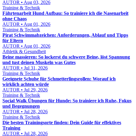
AUTOR • Aug 03, 2026
Training & Technik
Fährtenarbeit Hund Aufbau: So trainiere ich die Nasenarbeit
ohne Chaos
AUTOR • Aug 01, 2026
Training & Technik
Pirat Schwimmabzeichen: Anforderungen, Ablauf und Tipps
für Eltern
AUTOR • Aug 01, 2026
Athletik & Gesundheit
Beine massieren: So lockerst du schwere Beine, löst Spannung
und tust deinen Muskeln was Gutes
AUTOR • Jul 31, 2026
Training & Technik
Geeignete Schuhe für Schmetterlingsrollen: Worauf ich
wirklich achten würde
AUTOR • Jul 29, 2026
Training & Technik
Social Walk Übungen für Hunde: So trainiere ich Ruhe, Fokus
und Begegnungen
AUTOR • Jul 28, 2026
Training & Technik
Die besten Trainingsorte finden: Dein Guide für effektives
Training
AUTOR • Jul 28, 2026