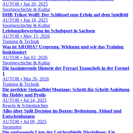
AUTOR • Jun 20, 2025
Sportgeschichte & Kultur
DHB Trikot Wolff: Der Schlüssel zum Erfolg auf dem Spielfeld
AUTOR • Jun 18, 2025
Sportgeschichte & Kultur
Leistungsbewertung im Schulsport in Sachsen
AUTOR • May 15, 2026
Training & Technik
Was ist AROHA? Ursprung, Wirkung und wie das Training
funktioniert
AUTOR • Jan 02, 2026
Sportgeschichte & Kultur
Die faszinierende Historie der Ferrari Teamchefs in der Formel
1
AUTOR • Mar 26, 2026
Training & Technik
Die perfekte Stehaufblei Montage: Schritt-für-Schritt Anleitung
für Hobby und Profis
AUTOR • Jul 24, 2025
Regeln & Schiedsrichter
Alles über Split Decision im Boxen: Bedeutung, Ablauf und
Entscheidungen
AUTOR • Jul 09, 2025
Sportarten
Die umfassende Liste der Leichtathletik Disziplinen: Ein