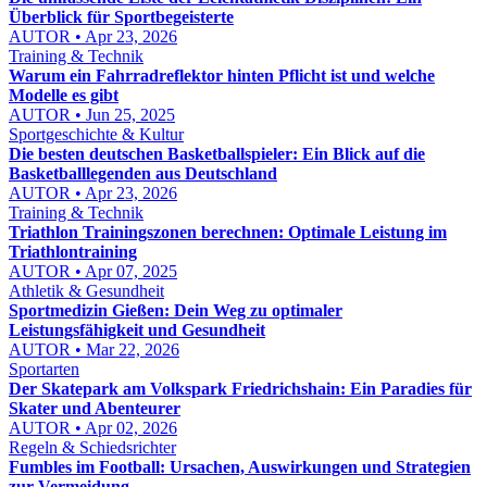
Überblick für Sportbegeisterte
AUTOR • Apr 23, 2026
Training & Technik
Warum ein Fahrradreflektor hinten Pflicht ist und welche
Modelle es gibt
AUTOR • Jun 25, 2025
Sportgeschichte & Kultur
Die besten deutschen Basketballspieler: Ein Blick auf die
Basketballlegenden aus Deutschland
AUTOR • Apr 23, 2026
Training & Technik
Triathlon Trainingszonen berechnen: Optimale Leistung im
Triathlontraining
AUTOR • Apr 07, 2025
Athletik & Gesundheit
Sportmedizin Gießen: Dein Weg zu optimaler
Leistungsfähigkeit und Gesundheit
AUTOR • Mar 22, 2026
Sportarten
Der Skatepark am Volkspark Friedrichshain: Ein Paradies für
Skater und Abenteurer
AUTOR • Apr 02, 2026
Regeln & Schiedsrichter
Fumbles im Football: Ursachen, Auswirkungen und Strategien
zur Vermeidung