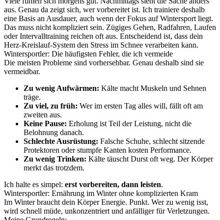
Viele fühlen sich morgens gut. Nachmittags sieht die Sache anders
aus. Genau da zeigt sich, wer vorbereitet ist. Ich trainiere deshalb
eine Basis an Ausdauer, auch wenn der Fokus auf Wintersport liegt.
Das muss nicht kompliziert sein. Zügiges Gehen, Radfahren, Laufen
oder Intervalltraining reichen oft aus. Entscheidend ist, dass dein
Herz-Kreislauf-System den Stress im Schnee verarbeiten kann.
Wintersportler: Die häufigsten Fehler, die ich vermeide
Die meisten Probleme sind vorhersehbar. Genau deshalb sind sie
vermeidbar.
Zu wenig Aufwärmen:
Kälte macht Muskeln und Sehnen
träge.
Zu viel, zu früh:
Wer im ersten Tag alles will, fällt oft am
zweiten aus.
Keine Pause:
Erholung ist Teil der Leistung, nicht die
Belohnung danach.
Schlechte Ausrüstung:
Falsche Schuhe, schlecht sitzende
Protektoren oder stumpfe Kanten kosten Performance.
Zu wenig Trinken:
Kälte täuscht Durst oft weg. Der Körper
merkt das trotzdem.
Ich halte es simpel:
erst vorbereiten, dann leisten
.
Wintersportler: Ernährung im Winter ohne komplizierten Kram
Im Winter braucht dein Körper Energie. Punkt. Wer zu wenig isst,
wird schnell müde, unkonzentriert und anfälliger für Verletzungen.
Meine Grundregeln: