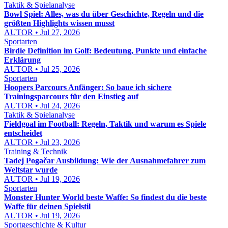
Taktik & Spielanalyse
Bowl Spiel: Alles, was du über Geschichte, Regeln und die
größten Highlights wissen musst
AUTOR • Jul 27, 2026
Sportarten
Birdie Definition im Golf: Bedeutung, Punkte und einfache
Erklärung
AUTOR • Jul 25, 2026
Sportarten
Hoopers Parcours Anfänger: So baue ich sichere
Trainingsparcours für den Einstieg auf
AUTOR • Jul 24, 2026
Taktik & Spielanalyse
Fieldgoal im Football: Regeln, Taktik und warum es Spiele
entscheidet
AUTOR • Jul 23, 2026
Training & Technik
Tadej Pogačar Ausbildung: Wie der Ausnahmefahrer zum
Weltstar wurde
AUTOR • Jul 19, 2026
Sportarten
Monster Hunter World beste Waffe: So findest du die beste
Waffe für deinen Spielstil
AUTOR • Jul 19, 2026
Sportgeschichte & Kultur