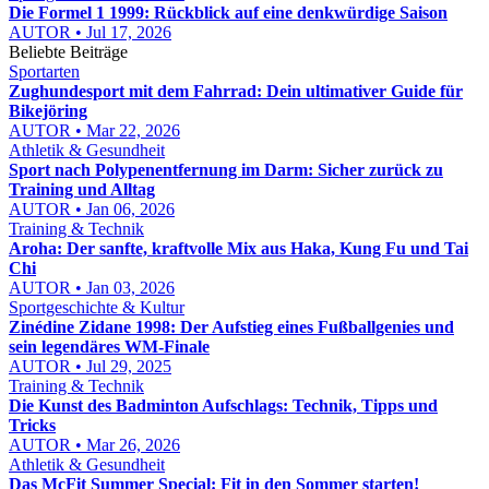
Die Formel 1 1999: Rückblick auf eine denkwürdige Saison
AUTOR • Jul 17, 2026
Beliebte Beiträge
Sportarten
Zughundesport mit dem Fahrrad: Dein ultimativer Guide für
Bikejöring
AUTOR • Mar 22, 2026
Athletik & Gesundheit
Sport nach Polypenentfernung im Darm: Sicher zurück zu
Training und Alltag
AUTOR • Jan 06, 2026
Training & Technik
Aroha: Der sanfte, kraftvolle Mix aus Haka, Kung Fu und Tai
Chi
AUTOR • Jan 03, 2026
Sportgeschichte & Kultur
Zinédine Zidane 1998: Der Aufstieg eines Fußballgenies und
sein legendäres WM-Finale
AUTOR • Jul 29, 2025
Training & Technik
Die Kunst des Badminton Aufschlags: Technik, Tipps und
Tricks
AUTOR • Mar 26, 2026
Athletik & Gesundheit
Das McFit Summer Special: Fit in den Sommer starten!