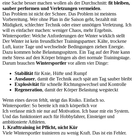
eine Sache besser machen wollen als der Durchschnitt:
fit bleiben,
sauber performen und Verletzungen vermeiden
.
Das Problem ist nicht der Schnee. Das Problem ist meistens
Vorbereitung. Wer ohne Plan in die Saison geht, bezahlt mit
Müdigkeit, schlechter Technik oder einer unnötigen Verletzung. Ich
will es einfacher machen: weniger Chaos, mehr Ergebnis.
Wintersportler: Welche Anforderungen der Winter wirklich stellt
Der Winter ist kein freundlicher Trainingspartner. Kälte, trockene
Luft, kurze Tage und wechselnde Bedingungen ziehen Energie.
Dazu kommen hohe Belastungsspitzen. Ein Tag auf der Piste kann
mehr Stress auf den Körper bringen als drei normale Trainingstage.
Darum brauchen
Wintersportler
vor allem vier Dinge:
Stabilität
für Knie, Hüfte und Rumpf
Ausdauer
, damit die Technik auch spät am Tag sauber bleibt
Explosivität
für schnelle Richtungswechsel und Kontrolle
Regeneration
, damit der Körper Belastung wegsteckt
Wenn eines davon fehlt, steigt das Risiko. Einfach so.
Wintersportler: So bereite ich mich körperlich vor
Ich verlasse mich nie nur auf Motivation. Ich baue mir ein System.
Und das funktioniert auch für Hobbyfahrer, Einsteiger und
ambitionierte Athleten.
1. Krafttraining ist Pflicht, nicht Kür
Viele Wintersportler trainieren zu wenig Kraft. Das ist ein Fehler.