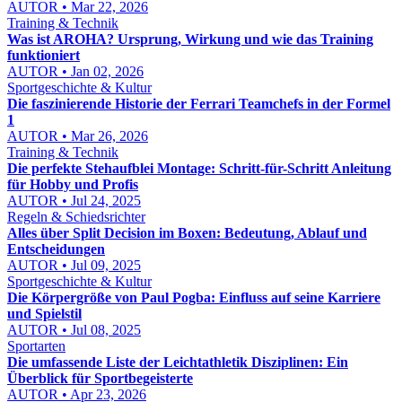
AUTOR • Mar 22, 2026
Training & Technik
Was ist AROHA? Ursprung, Wirkung und wie das Training
funktioniert
AUTOR • Jan 02, 2026
Sportgeschichte & Kultur
Die faszinierende Historie der Ferrari Teamchefs in der Formel
1
AUTOR • Mar 26, 2026
Training & Technik
Die perfekte Stehaufblei Montage: Schritt-für-Schritt Anleitung
für Hobby und Profis
AUTOR • Jul 24, 2025
Regeln & Schiedsrichter
Alles über Split Decision im Boxen: Bedeutung, Ablauf und
Entscheidungen
AUTOR • Jul 09, 2025
Sportgeschichte & Kultur
Die Körpergröße von Paul Pogba: Einfluss auf seine Karriere
und Spielstil
AUTOR • Jul 08, 2025
Sportarten
Die umfassende Liste der Leichtathletik Disziplinen: Ein
Überblick für Sportbegeisterte
AUTOR • Apr 23, 2026