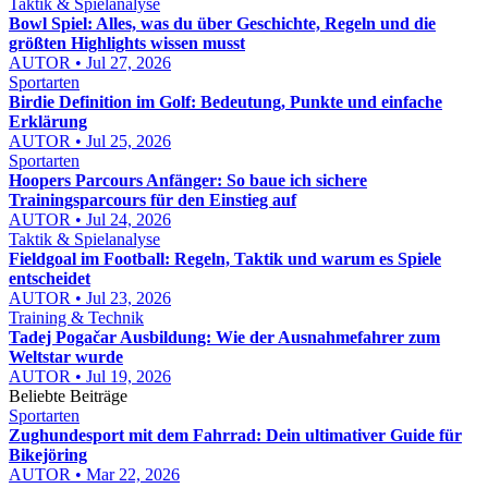
Taktik & Spielanalyse
Bowl Spiel: Alles, was du über Geschichte, Regeln und die
größten Highlights wissen musst
AUTOR • Jul 27, 2026
Sportarten
Birdie Definition im Golf: Bedeutung, Punkte und einfache
Erklärung
AUTOR • Jul 25, 2026
Sportarten
Hoopers Parcours Anfänger: So baue ich sichere
Trainingsparcours für den Einstieg auf
AUTOR • Jul 24, 2026
Taktik & Spielanalyse
Fieldgoal im Football: Regeln, Taktik und warum es Spiele
entscheidet
AUTOR • Jul 23, 2026
Training & Technik
Tadej Pogačar Ausbildung: Wie der Ausnahmefahrer zum
Weltstar wurde
AUTOR • Jul 19, 2026
Beliebte Beiträge
Sportarten
Zughundesport mit dem Fahrrad: Dein ultimativer Guide für
Bikejöring
AUTOR • Mar 22, 2026