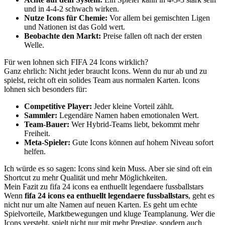
und in 4-4-2 schwach wirken.
Nutze Icons für Chemie:
Vor allem bei gemischten Ligen
und Nationen ist das Gold wert.
Beobachte den Markt:
Preise fallen oft nach der ersten
Welle.
Für wen lohnen sich FIFA 24 Icons wirklich?
Ganz ehrlich: Nicht jeder braucht Icons. Wenn du nur ab und zu
spielst, reicht oft ein solides Team aus normalen Karten. Icons
lohnen sich besonders für:
Competitive Player:
Jeder kleine Vorteil zählt.
Sammler:
Legendäre Namen haben emotionalen Wert.
Team-Bauer:
Wer Hybrid-Teams liebt, bekommt mehr
Freiheit.
Meta-Spieler:
Gute Icons können auf hohem Niveau sofort
helfen.
Ich würde es so sagen: Icons sind kein Muss. Aber sie sind oft ein
Shortcut zu mehr Qualität und mehr Möglichkeiten.
Mein Fazit zu fifa 24 icons ea enthuellt legendaere fussballstars
Wenn
fifa 24 icons ea enthuellt legendaere fussballstars
, geht es
nicht nur um alte Namen auf neuen Karten. Es geht um echte
Spielvorteile, Marktbewegungen und kluge Teamplanung. Wer die
Icons versteht, spielt nicht nur mit mehr Prestige, sondern auch