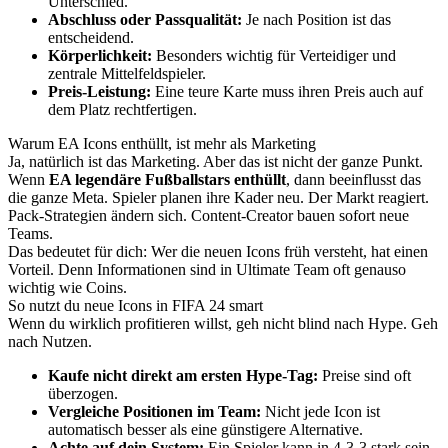
Unterschied.
Abschluss oder Passqualität:
Je nach Position ist das
entscheidend.
Körperlichkeit:
Besonders wichtig für Verteidiger und
zentrale Mittelfeldspieler.
Preis-Leistung:
Eine teure Karte muss ihren Preis auch auf
dem Platz rechtfertigen.
Warum EA Icons enthüllt, ist mehr als Marketing
Ja, natürlich ist das Marketing. Aber das ist nicht der ganze Punkt.
Wenn
EA legendäre Fußballstars enthüllt
, dann beeinflusst das
die ganze Meta. Spieler planen ihre Kader neu. Der Markt reagiert.
Pack-Strategien ändern sich. Content-Creator bauen sofort neue
Teams.
Das bedeutet für dich: Wer die neuen Icons früh versteht, hat einen
Vorteil. Denn Informationen sind in Ultimate Team oft genauso
wichtig wie Coins.
So nutzt du neue Icons in FIFA 24 smart
Wenn du wirklich profitieren willst, geh nicht blind nach Hype. Geh
nach Nutzen.
Kaufe nicht direkt am ersten Hype-Tag:
Preise sind oft
überzogen.
Vergleiche Positionen im Team:
Nicht jede Icon ist
automatisch besser als eine günstigere Alternative.
Achte auf dein System:
Ein Spieler kann in 4-3-3 stark sein