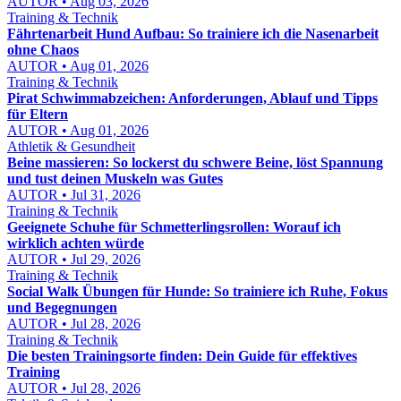
AUTOR • Aug 03, 2026
Training & Technik
Fährtenarbeit Hund Aufbau: So trainiere ich die Nasenarbeit
ohne Chaos
AUTOR • Aug 01, 2026
Training & Technik
Pirat Schwimmabzeichen: Anforderungen, Ablauf und Tipps
für Eltern
AUTOR • Aug 01, 2026
Athletik & Gesundheit
Beine massieren: So lockerst du schwere Beine, löst Spannung
und tust deinen Muskeln was Gutes
AUTOR • Jul 31, 2026
Training & Technik
Geeignete Schuhe für Schmetterlingsrollen: Worauf ich
wirklich achten würde
AUTOR • Jul 29, 2026
Training & Technik
Social Walk Übungen für Hunde: So trainiere ich Ruhe, Fokus
und Begegnungen
AUTOR • Jul 28, 2026
Training & Technik
Die besten Trainingsorte finden: Dein Guide für effektives
Training
AUTOR • Jul 28, 2026