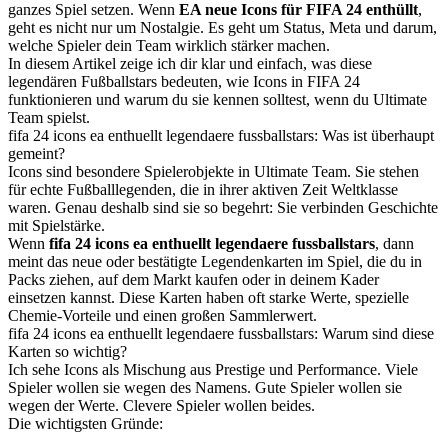
ganzes Spiel setzen. Wenn
EA neue Icons für FIFA 24 enthüllt
,
geht es nicht nur um Nostalgie. Es geht um Status, Meta und darum,
welche Spieler dein Team wirklich stärker machen.
In diesem Artikel zeige ich dir klar und einfach, was diese
legendären Fußballstars bedeuten, wie Icons in FIFA 24
funktionieren und warum du sie kennen solltest, wenn du Ultimate
Team spielst.
fifa 24 icons ea enthuellt legendaere fussballstars: Was ist überhaupt
gemeint?
Icons sind besondere Spielerobjekte in Ultimate Team. Sie stehen
für echte Fußballlegenden, die in ihrer aktiven Zeit Weltklasse
waren. Genau deshalb sind sie so begehrt: Sie verbinden Geschichte
mit Spielstärke.
Wenn
fifa 24 icons ea enthuellt legendaere fussballstars
, dann
meint das neue oder bestätigte Legendenkarten im Spiel, die du in
Packs ziehen, auf dem Markt kaufen oder in deinem Kader
einsetzen kannst. Diese Karten haben oft starke Werte, spezielle
Chemie-Vorteile und einen großen Sammlerwert.
fifa 24 icons ea enthuellt legendaere fussballstars: Warum sind diese
Karten so wichtig?
Ich sehe Icons als Mischung aus Prestige und Performance. Viele
Spieler wollen sie wegen des Namens. Gute Spieler wollen sie
wegen der Werte. Clevere Spieler wollen beides.
Die wichtigsten Gründe: