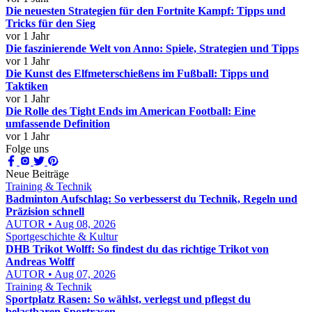
Die neuesten Strategien für den Fortnite Kampf: Tipps und
Tricks für den Sieg
vor 1 Jahr
Die faszinierende Welt von Anno: Spiele, Strategien und Tipps
vor 1 Jahr
Die Kunst des Elfmeterschießens im Fußball: Tipps und
Taktiken
vor 1 Jahr
Die Rolle des Tight Ends im American Football: Eine
umfassende Definition
vor 1 Jahr
Folge uns
Neue Beiträge
Training & Technik
Badminton Aufschlag: So verbesserst du Technik, Regeln und
Präzision schnell
AUTOR • Aug 08, 2026
Sportgeschichte & Kultur
DHB Trikot Wolff: So findest du das richtige Trikot von
Andreas Wolff
AUTOR • Aug 07, 2026
Training & Technik
Sportplatz Rasen: So wählst, verlegst und pflegst du
belastbaren Sportrasen