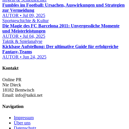
Fumbles im Football: Ursachen, Auswirkungen und Strategien
zur Vermeidung
AUTOR • Jul 09, 2025
Sportgeschichte & Kultur
Die Magie des FC Barcelona 2011: Unvergessliche Momente
und Meisterleistungen
AUTOR • Jul 04, 2025
Taktik & Spielanalyse
Kickbase Aufstellung: Der ultimative Guide für erfolgreiche
Fantasy-Teams
AUTOR • Jun 24, 2025
Kontakt
Online PR
Nie Dieck
18182 Bentwisch
Email:
info@taikii.net
Navigation
Impressum
Über uns
Datenschutz