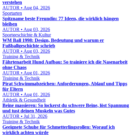
verstehen
AUTOR • Aug 04, 2026
Sportarten
Spitzname beste Freundin: 77 Ideen, die wirklich hängen
bleiben
AUTOR • Aug 03, 2026
Sportgeschichte & Kultur
WM Ball 1998: Design, Bedeutung und warum er
Fußballgeschichte schrieb
AUTOR • Aug 03, 2026
Training & Technik
Fährtenarbeit Hund Aufbau: So trainiere ich die Nasenarbeit
ohne Chaos
AUTOR • Aug 01, 2026
Training & Technik
Pirat Schwimmabzeichen: Anforderungen, Ablauf und Tipps
für Eltern
AUTOR • Aug 01, 2026
Athletik & Gesundheit
Beine massieren: So lockerst du schwere Beine, löst Spannung
und tust deinen Muskeln was Gutes
AUTOR • Jul 31, 2026
Training & Technik
Geeignete Schuhe für Schmetterlingsrollen: Worauf ich
wirklich achten würde