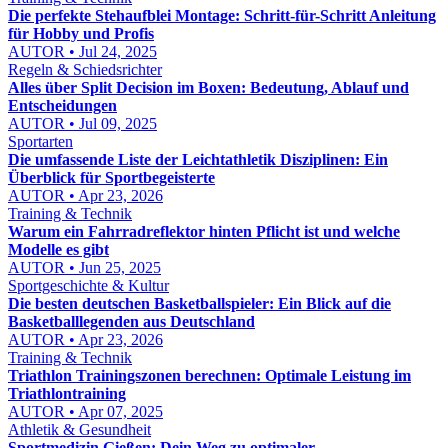
Die perfekte Stehaufblei Montage: Schritt-für-Schritt Anleitung
für Hobby und Profis
AUTOR • Jul 24, 2025
Regeln & Schiedsrichter
Alles über Split Decision im Boxen: Bedeutung, Ablauf und
Entscheidungen
AUTOR • Jul 09, 2025
Sportarten
Die umfassende Liste der Leichtathletik Disziplinen: Ein
Überblick für Sportbegeisterte
AUTOR • Apr 23, 2026
Training & Technik
Warum ein Fahrradreflektor hinten Pflicht ist und welche
Modelle es gibt
AUTOR • Jun 25, 2025
Sportgeschichte & Kultur
Die besten deutschen Basketballspieler: Ein Blick auf die
Basketballlegenden aus Deutschland
AUTOR • Apr 23, 2026
Training & Technik
Triathlon Trainingszonen berechnen: Optimale Leistung im
Triathlontraining
AUTOR • Apr 07, 2025
Athletik & Gesundheit
Sportmedizin Gießen: Dein Weg zu optimaler