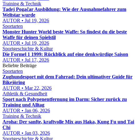
Training & Technik
Tadej Pogačar Ausbildung: Wie der Ausnahmefahrer zum
Weltstar wurde
AUTOR • Jul 19, 2026
Sportarten
Monster Hunter World beste Waffe: So findest du die beste
Waffe für deinen Spielstil
AUTOR • Jul 19, 2026
Sportgeschichte & Kultur
Die Formel 1 1999: Rückblick auf eine denkwürdige Saison
AUTOR • Jul 17, 2026
Beliebte Beiträge
Sportarten
Zughundesport mit dem Fahrrad: Dein ultimativer Guide für
Bikejöring
AUTOR • Mar 22, 2026
Athletik & Gesundheit
Sport nach Polypenentfernung im Darm: Sicher zurück zu
Training und Alltag
AUTOR • Jan 06, 2026
Training & Technik
Aroha: Der sanfte, kraftvolle Mix aus Haka, Kung Fu und Tai
Chi
AUTOR • Jan 03, 2026
Sportgeschichte & Kultur