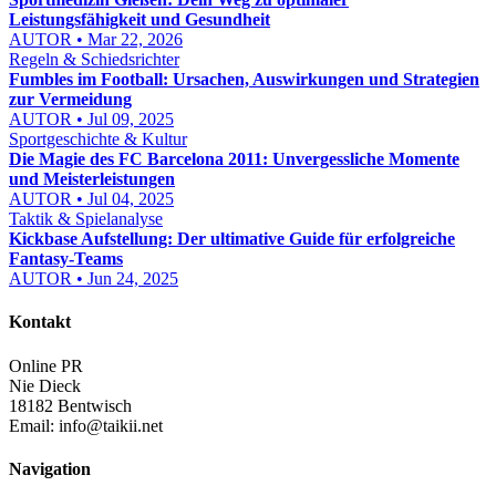
Leistungsfähigkeit und Gesundheit
AUTOR • Mar 22, 2026
Regeln & Schiedsrichter
Fumbles im Football: Ursachen, Auswirkungen und Strategien
zur Vermeidung
AUTOR • Jul 09, 2025
Sportgeschichte & Kultur
Die Magie des FC Barcelona 2011: Unvergessliche Momente
und Meisterleistungen
AUTOR • Jul 04, 2025
Taktik & Spielanalyse
Kickbase Aufstellung: Der ultimative Guide für erfolgreiche
Fantasy-Teams
AUTOR • Jun 24, 2025
Kontakt
Online PR
Nie Dieck
18182 Bentwisch
Email:
info@taikii.net
Navigation