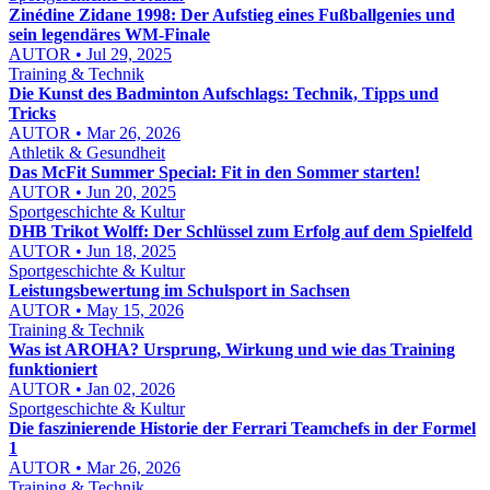
Zinédine Zidane 1998: Der Aufstieg eines Fußballgenies und
sein legendäres WM-Finale
AUTOR • Jul 29, 2025
Training & Technik
Die Kunst des Badminton Aufschlags: Technik, Tipps und
Tricks
AUTOR • Mar 26, 2026
Athletik & Gesundheit
Das McFit Summer Special: Fit in den Sommer starten!
AUTOR • Jun 20, 2025
Sportgeschichte & Kultur
DHB Trikot Wolff: Der Schlüssel zum Erfolg auf dem Spielfeld
AUTOR • Jun 18, 2025
Sportgeschichte & Kultur
Leistungsbewertung im Schulsport in Sachsen
AUTOR • May 15, 2026
Training & Technik
Was ist AROHA? Ursprung, Wirkung und wie das Training
funktioniert
AUTOR • Jan 02, 2026
Sportgeschichte & Kultur
Die faszinierende Historie der Ferrari Teamchefs in der Formel
1
AUTOR • Mar 26, 2026
Training & Technik