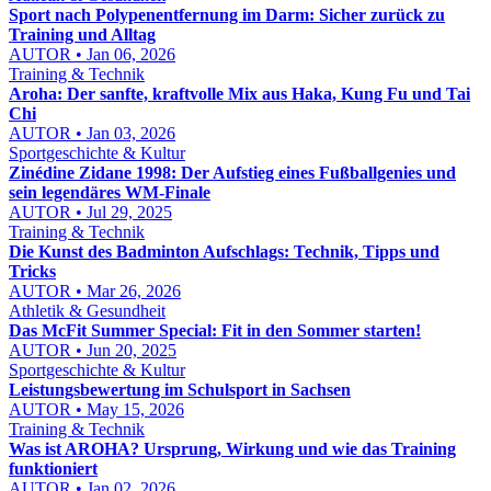
Sport nach Polypenentfernung im Darm: Sicher zurück zu
Training und Alltag
AUTOR • Jan 06, 2026
Training & Technik
Aroha: Der sanfte, kraftvolle Mix aus Haka, Kung Fu und Tai
Chi
AUTOR • Jan 03, 2026
Sportgeschichte & Kultur
Zinédine Zidane 1998: Der Aufstieg eines Fußballgenies und
sein legendäres WM-Finale
AUTOR • Jul 29, 2025
Training & Technik
Die Kunst des Badminton Aufschlags: Technik, Tipps und
Tricks
AUTOR • Mar 26, 2026
Athletik & Gesundheit
Das McFit Summer Special: Fit in den Sommer starten!
AUTOR • Jun 20, 2025
Sportgeschichte & Kultur
Leistungsbewertung im Schulsport in Sachsen
AUTOR • May 15, 2026
Training & Technik
Was ist AROHA? Ursprung, Wirkung und wie das Training
funktioniert
AUTOR • Jan 02, 2026