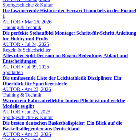
Sportgeschichte & Kultur
Die faszinierende Historie der Ferrari Teamchefs in der Formel
1
AUTOR • Mar 26, 2026
Training & Technik
Die perfekte Stehaufblei Montage: Schritt-für-Schritt Anleitung
für Hobby und Profis
AUTOR • Jul 24, 2025
Regeln & Schiedsrichter
Alles über Split Decision im Boxen: Bedeutung, Ablauf und
Entscheidungen
AUTOR • Jul 09, 2025
Sportarten
Die umfassende Liste der Leichtathletik Disziplinen: Ein
Überblick für Sportbegeisterte
AUTOR • Apr 23, 2026
Training & Technik
Warum ein Fahrradreflektor hinten Pflicht ist und welche
Modelle es gibt
AUTOR • Jun 25, 2025
Sportgeschichte & Kultur
Die besten deutschen Basketballspieler: Ein Blick auf die
Basketballlegenden aus Deutschland
AUTOR • Apr 23, 2026
Training & Technik