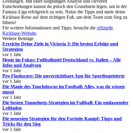
Leistungen. Mit einer sorgfältigen Analyse und cleveren
Entscheidungen kannst du jedoch den Grundstein legen, um in der
Fantasy-Liga erfolgreich zu sein. Nutze die Tipps und starte deine
Kickbase Reise auf dem richtigen Fuß, um dein Team zum Sieg zu
führen!
Für weitere Informationen und Tipps, besuche die
offizielle
Kickbase-Website
.
Weitere Beiträge
Erreiche Deine Ziele in Victoria 3: Die besten Erfolge und
Strategien
vor 1 Jahr
Heute im Fokus: Fußballspiel Deutschland vs. Italien – Alle
Infos und Analysen
vor 1 Jahr
Pro Flashscore: Die unverzichtbare App für Sportbegeisterte
vor 1 Jahr
Die Magie des Touchdowns im Football: Alles, was du wissen
musst
vor 1 Jahr
Die besten Tunnelnetz-Strategien im Fußball: Ein umfassender
Leitfaden
vor 1 Jahr
Die neuesten Strategien für den Fortnite Kampf: Tipps und
Tricks für den Sieg
vor 1 Jahr