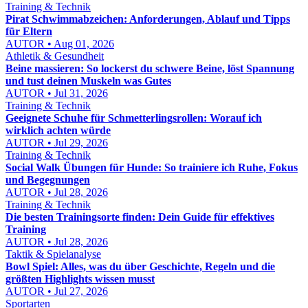
Training & Technik
Pirat Schwimmabzeichen: Anforderungen, Ablauf und Tipps
für Eltern
AUTOR • Aug 01, 2026
Athletik & Gesundheit
Beine massieren: So lockerst du schwere Beine, löst Spannung
und tust deinen Muskeln was Gutes
AUTOR • Jul 31, 2026
Training & Technik
Geeignete Schuhe für Schmetterlingsrollen: Worauf ich
wirklich achten würde
AUTOR • Jul 29, 2026
Training & Technik
Social Walk Übungen für Hunde: So trainiere ich Ruhe, Fokus
und Begegnungen
AUTOR • Jul 28, 2026
Training & Technik
Die besten Trainingsorte finden: Dein Guide für effektives
Training
AUTOR • Jul 28, 2026
Taktik & Spielanalyse
Bowl Spiel: Alles, was du über Geschichte, Regeln und die
größten Highlights wissen musst
AUTOR • Jul 27, 2026
Sportarten