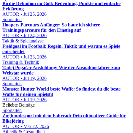
Birdie Definition im Golf: Bedeutung, Punkte und einfache
Erklärung
AUTOR • Jul 25, 2026
Sportarten
Hoopers Parcours Anfänger: So baue ich sichere
Trainingsparcours für den Einstieg auf
AUTOR • Jul 24, 2026
Taktik & Spielanalyse
Fieldgoal im Football: Regeln, Taktik und warum es Spiele
entscheidet
AUTOR • Jul 23, 2026
Training & Technik
Tadej Pogačar Ausbildung: Wie der Ausnahmefahrer zum
Weltstar wurde
AUTOR • Jul 19, 2026
Sportarten
Monster Hunter World beste Waffe: So findest du die beste
Waffe für deinen Spielstil
AUTOR • Jul 19, 2026
Beliebte Beiträge
Sportarten
Zughundesport mit dem Fahrrad: Dein ultimativer Guide für
Bikejöring
AUTOR • Mar 22, 2026
Athletik & Gesundheit