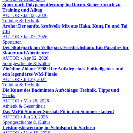
Sport nach Polypenentfernung im Darm: Sicher zurück zu
Training und Alltag
AUTOR • Jan 06, 2026
Training & Technik
Aroha: Der sanfte, kraftvolle Mix aus Haka, Kung Fu und Tai
Chi
AUTOR • Jan 03, 2026
Sportarten
Der Skatepark am Volkspark Friedrichshain: Ein Paradies für
Skater und Abenteurer
AUTOR • Apr 02, 2026
Sportgeschichte & Kultur
Zinédine Zidane 1998: Der Aufstieg eines Fußballgenies und
sein legendäres WM-Finale
AUTOR • Jul 29, 2025
Training & Technik
Die Kunst des Badminton Aufschlags: Technik, Tipps und
Tricks
AUTOR • Mar 26, 2026
Athletik & Gesundheit
Das McFit Summer Special: Fit in den Sommer starten!
AUTOR • Jun 20, 2025
Sportgeschichte & Kultur
Leistungsbewertung im Schulsport in Sachsen
AUTOR • May 15, 2026