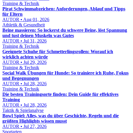
Training & Technik
Pirat Schwimmabzeichen: Anforderungen, Ablauf und Tipps
für Eltern
AUTOR • Aug 01, 2026
Athletik & Gesundheit
Beine massieren: So lockerst du schwere Beine, löst Spannung
und tust deinen Muskeln was Gutes
AUTOR • Jul 31, 2026
Training & Technik
Geeignete Schuhe für Schmetterlingsrollen: Worauf ich
wirklich achten würde
AUTOR • Jul 29, 2026
Training & Technik
Social Walk Übungen für Hunde: So trainiere ich Ruhe, Fokus
und Begegnungen
AUTOR • Jul 28, 2026
Training & Technik
Die besten Trainingsorte finden: Dein Guide für effektives
Training
AUTOR • Jul 28, 2026
Taktik & Spielanalyse
Bowl Spiel: Alles, was du über Geschichte, Regeln und die
größten Highlights wissen musst
AUTOR • Jul 27, 2026
Sportarten