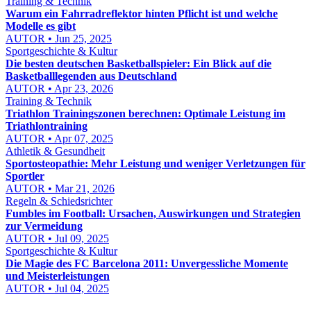
Training & Technik
Warum ein Fahrradreflektor hinten Pflicht ist und welche
Modelle es gibt
AUTOR • Jun 25, 2025
Sportgeschichte & Kultur
Die besten deutschen Basketballspieler: Ein Blick auf die
Basketballlegenden aus Deutschland
AUTOR • Apr 23, 2026
Training & Technik
Triathlon Trainingszonen berechnen: Optimale Leistung im
Triathlontraining
AUTOR • Apr 07, 2025
Athletik & Gesundheit
Sportosteopathie: Mehr Leistung und weniger Verletzungen für
Sportler
AUTOR • Mar 21, 2026
Regeln & Schiedsrichter
Fumbles im Football: Ursachen, Auswirkungen und Strategien
zur Vermeidung
AUTOR • Jul 09, 2025
Sportgeschichte & Kultur
Die Magie des FC Barcelona 2011: Unvergessliche Momente
und Meisterleistungen
AUTOR • Jul 04, 2025