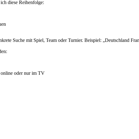
 ich diese Reihenfolge:
uen
konkrete Suche mit Spiel, Team oder Turnier. Beispiel: „Deutschland Fr
den:
 online oder nur im TV