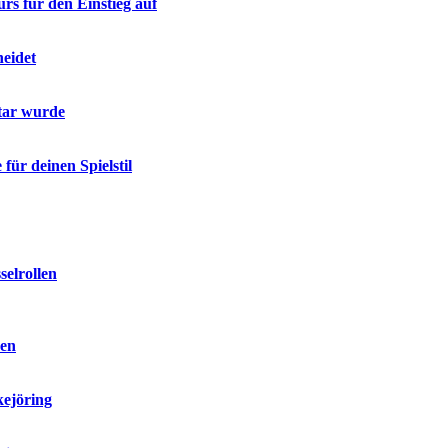
rs für den Einstieg auf
heidet
tar wurde
für deinen Spielstil
selrollen
sen
kejöring