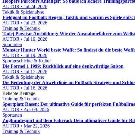
Hoopers Parcours Anfänger: So baue ich sichere Trainingsparcou
AUTOR • Jul 24, 2026
Taktik & Spielanalyse
Fieldgoal im Football: Regeln, Taktik und warum es Spiele entsc
AUTOR • Jul 23, 2026
Training & Technik
Tadej Pogačar Ausbildung: Wie der Ausnahmefahrer zum Welts
AUTOR • Jul 19, 2026
Sportarten
Monster Hunter World beste Waffe: So findest du die beste Waffe 
AUTOR • Jul 19, 2026
Sportgeschichte & Kultur
Die Formel 1 1999: Rückblick auf eine denkwürdige Saison
AUTOR • Jul 17, 2026
Taktik & Spielanalyse
Die Bedeutung der Abwehrlinie im Fußball: Strategie und Schlüs
AUTOR • Jul 16, 2026
Beliebte Beiträge
Training & Technik
Sportplatz Rasen: Der ultimative Guide für perfekten Fußballra
AUTOR • Apr 09, 2026
Sportarten
Zughundesport mit dem Fahrrad: Dein ultimativer Guide für Bi
AUTOR • Mar 22, 2026
Training & Technik