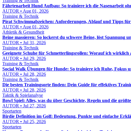
Training & Technik
Fährtenarbeit Hund Aufbau: So trainiere ich die Nasenarbeit o
AUTOR • Aug 01, 2026
Training & Technik
Pirat Schwimmabzeichen: Anforderungen, Ablauf und Tipps für
AUTOR • Aug 01, 2026
Athletik & Gesundheit
Beine massieren: So lockerst du schwere Beine, löst Spannung u
AUTOR • Jul 31, 2026
Training & Technik
Geeignete Schuhe für Schmetterlingsrollen: Worauf ich wirklich
AUTOR • Jul 29, 2026
Training & Technik
Social Walk Übungen für Hunde: So trainiere ich Ruhe, Fokus
AUTOR • Jul 28, 2026
Training & Technik
Die besten Trainingsorte finden: Dein Guide für effektives Train
AUTOR • Jul 28, 2026
Taktik & Spielanalyse
Bowl Spiel: Alles, was du über Geschichte, Regeln und die größt
AUTOR • Jul 27, 2026
Sportarten
Birdie Definition im Golf: Bedeutung, Punkte und einfache Erkl
AUTOR • Jul 25, 2026
Sportarten