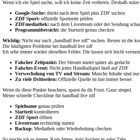
Wenn ich ein Spiel suche, will ich keine Zeit verlieren. Deshalb nutze
Google-Suche:
direkt nach dem Spiel plus ZDF suchen
ZDF Sport:
offizielle Sportseite prüfen
ZDFmediathek:
nach dem Livestream oder der Sendung scha
Programmübersicht:
die Startzeit genau checken
Wichtig:
Nicht nur nach „handball live zdf“ suchen. Besser ist die 
Die häufigsten Probleme bei handball live zdf
Ich sehe immer wieder dieselben Fehler. Die lassen sich leicht vermei
Falscher Zeitpunkt:
Der Stream startet später als gedacht
Falsches Event:
Nicht jedes Handballspiel läuft auf ZDF
Verwechslung von TV und Stream:
Manche Inhalte sind nur
Zu viele Drittseiten:
Offizielle Quelle ist fast immer besser
Wenn du diese Punkte beachtest, sparst du dir Frust. Ganz simpel.
Meine schnelle Checkliste für handball live zdf
Spielname
genau prüfen
Startzeit
kontrollieren
ZDF Sport
öffnen
Livestream
rechtzeitig starten
Backup
: Mediathek oder Wiederholung checken
So mache ich es immer. Kein Stress, kein Suchen in zehn Tabs.