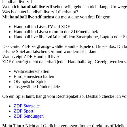
handball live zdf
Wenn ich
handball live zdf
sehen will, gehe ich nicht lange Umwege.
Was bedeutet handball live zdf überhaupt?
Mit
handball live zdf
meinst du meist eine von drei Dingen:
Handball im
Live-TV
auf ZDF
Handball im
Livestream
in der ZDFmediathek
Handball live über
zdf.de
auf dem Smartphone, Laptop oder S
Das Gute: ZDF zeigt ausgewählte Handballspiele oft kostenlos. Du br
falsche Spiel am falschen Ort und wundern sich dann.
Wann zeigt ZDF Handball live?
ZDF überträgt nicht dauerhaft jeden Handball-Tag. Gezeigt werden vo
Weltmeisterschaften
Europameisterschaften
Olympische Spiele
ausgewählte Länderspiele
Ob ein Spiel läuft, hängt vom Rechtepaket ab. Deshalb checke ich vo
ZDF Startseite
ZDF Sport
ZDF Sendungen
Mein Tipp:
Nicht auf Gerüchte verlassen. Immer direkt ins offiziell