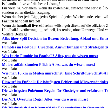
Ist handball live zdf die beste Lösung?
Für viele: ja. Vor allem, wenn du kostenlose, einfache und seriöse 
sondern einen direkten Zugang.
Wenn du aber jede Liga, jedes Spiel und jedes Wochenende sehen will
Fazit zu handball live zdf
Wenn du
handball live zdf
sehen willst, geh direkt auf die offiziell
Handball-Liveübertragung: schnell, kostenlos, ohne Umwege. Und wen
Weitere Beiträge
Alles über Split Decision im Boxen: Bedeutung, Ablauf und Ent
vor 1 Jahr
Fumbles im Football: Ursachen, Auswirkungen und Strategien 
vor 1 Jahr
Was ist ein Fumble im Football? Alles, was du wissen musst
vor 1 Jahr
Motorradfahrstunden Pflicht: Alles, was du wissen musst
vor 1 Jahr
Wie man 10 km in Meilen umrechnet: Eine Schritt-für-Schritt-An
vor 1 Jahr
Einwurf im Fußball: Die häufigsten Fehler und Missverständniss
vor 1 Jahr
Die wichtigsten Pokémon Regeln für Einsteiger und erfahrene T
vor 1 Jahr
Die NFL Overtime Regel: Alles, was du wissen musst
vor 1 Jahr
Die Wichtigkeit der Warntafel für Fahrradträger in Österreich