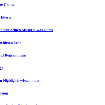
hne Chaos
 Eltern
nd tust deinen Muskeln was Gutes
 achten würde
 und Begegnungen
ing
en Highlights wissen musst
ärung