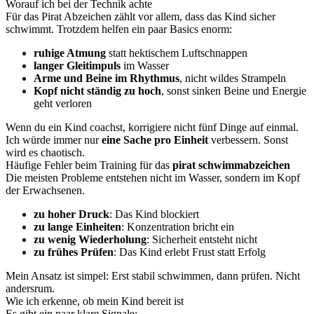
Worauf ich bei der Technik achte
Für das Pirat Abzeichen zählt vor allem, dass das Kind sicher
schwimmt. Trotzdem helfen ein paar Basics enorm:
ruhige Atmung
statt hektischem Luftschnappen
langer Gleitimpuls
im Wasser
Arme und Beine im Rhythmus
, nicht wildes Strampeln
Kopf nicht ständig zu hoch
, sonst sinken Beine und Energie
geht verloren
Wenn du ein Kind coachst, korrigiere nicht fünf Dinge auf einmal.
Ich würde immer nur
eine Sache pro Einheit
verbessern. Sonst
wird es chaotisch.
Häufige Fehler beim Training für das
pirat schwimmabzeichen
Die meisten Probleme entstehen nicht im Wasser, sondern im Kopf
der Erwachsenen.
zu hoher Druck
: Das Kind blockiert
zu lange Einheiten
: Konzentration bricht ein
zu wenig Wiederholung
: Sicherheit entsteht nicht
zu frühes Prüfen
: Das Kind erlebt Frust statt Erfolg
Mein Ansatz ist simpel: Erst stabil schwimmen, dann prüfen. Nicht
andersrum.
Wie ich erkenne, ob mein Kind bereit ist
Es gibt ein paar klare Signale: