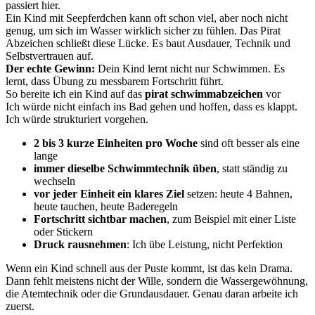
passiert hier.
Ein Kind mit Seepferdchen kann oft schon viel, aber noch nicht
genug, um sich im Wasser wirklich sicher zu fühlen. Das Pirat
Abzeichen schließt diese Lücke. Es baut Ausdauer, Technik und
Selbstvertrauen auf.
Der echte Gewinn:
Dein Kind lernt nicht nur Schwimmen. Es
lernt, dass Übung zu messbarem Fortschritt führt.
So bereite ich ein Kind auf das
pirat schwimmabzeichen
vor
Ich würde nicht einfach ins Bad gehen und hoffen, dass es klappt.
Ich würde strukturiert vorgehen.
2 bis 3 kurze Einheiten pro Woche
sind oft besser als eine
lange
immer dieselbe Schwimmtechnik üben
, statt ständig zu
wechseln
vor jeder Einheit ein klares Ziel
setzen: heute 4 Bahnen,
heute tauchen, heute Baderegeln
Fortschritt sichtbar machen
, zum Beispiel mit einer Liste
oder Stickern
Druck rausnehmen
: Ich übe Leistung, nicht Perfektion
Wenn ein Kind schnell aus der Puste kommt, ist das kein Drama.
Dann fehlt meistens nicht der Wille, sondern die Wassergewöhnung,
die Atemtechnik oder die Grundausdauer. Genau daran arbeite ich
zuerst.