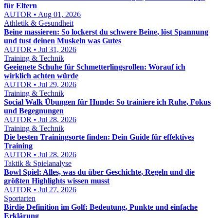
für Eltern
AUTOR • Aug 01, 2026
Athletik & Gesundheit
Beine massieren: So lockerst du schwere Beine, löst Spannung
und tust deinen Muskeln was Gutes
AUTOR • Jul 31, 2026
Training & Technik
Geeignete Schuhe für Schmetterlingsrollen: Worauf ich
wirklich achten würde
AUTOR • Jul 29, 2026
Training & Technik
Social Walk Übungen für Hunde: So trainiere ich Ruhe, Fokus
und Begegnungen
AUTOR • Jul 28, 2026
Training & Technik
Die besten Trainingsorte finden: Dein Guide für effektives
Training
AUTOR • Jul 28, 2026
Taktik & Spielanalyse
Bowl Spiel: Alles, was du über Geschichte, Regeln und die
größten Highlights wissen musst
AUTOR • Jul 27, 2026
Sportarten
Birdie Definition im Golf: Bedeutung, Punkte und einfache
Erklärung