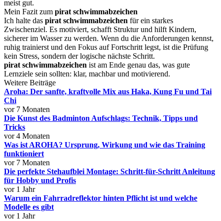
meist gut.
Mein Fazit zum
pirat schwimmabzeichen
Ich halte das
pirat schwimmabzeichen
für ein starkes
Zwischenziel. Es motiviert, schafft Struktur und hilft Kindern,
sicherer im Wasser zu werden. Wenn du die Anforderungen kennst,
ruhig trainierst und den Fokus auf Fortschritt legst, ist die Prüfung
kein Stress, sondern der logische nächste Schritt.
pirat schwimmabzeichen
ist am Ende genau das, was gute
Lernziele sein sollten: klar, machbar und motivierend.
Weitere Beiträge
Aroha: Der sanfte, kraftvolle Mix aus Haka, Kung Fu und Tai
Chi
vor 7 Monaten
Die Kunst des Badminton Aufschlags: Technik, Tipps und
Tricks
vor 4 Monaten
Was ist AROHA? Ursprung, Wirkung und wie das Training
funktioniert
vor 7 Monaten
Die perfekte Stehaufblei Montage: Schritt-für-Schritt Anleitung
für Hobby und Profis
vor 1 Jahr
Warum ein Fahrradreflektor hinten Pflicht ist und welche
Modelle es gibt
vor 1 Jahr