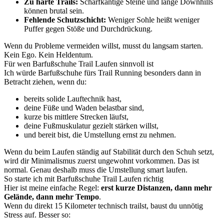
Zu harte Trails:
Scharfkantige Steine und lange Downhills
können brutal sein.
Fehlende Schutzschicht:
Weniger Sohle heißt weniger
Puffer gegen Stöße und Durchdrückung.
Wenn du Probleme vermeiden willst, musst du langsam starten.
Kein Ego. Kein Heldentum.
Für wen Barfußschuhe Trail Laufen sinnvoll ist
Ich würde Barfußschuhe fürs Trail Running besonders dann in
Betracht ziehen, wenn du:
bereits solide Lauftechnik hast,
deine Füße und Waden belastbar sind,
kurze bis mittlere Strecken läufst,
deine Fußmuskulatur gezielt stärken willst,
und bereit bist, die Umstellung ernst zu nehmen.
Wenn du beim Laufen ständig auf Stabilität durch den Schuh setzt,
wird dir Minimalismus zuerst ungewohnt vorkommen. Das ist
normal. Genau deshalb muss die Umstellung smart laufen.
So starte ich mit Barfußschuhe Trail Laufen richtig
Hier ist meine einfache Regel:
erst kurze Distanzen, dann mehr
Gelände, dann mehr Tempo
.
Wenn du direkt 15 Kilometer technisch trailst, baust du unnötig
Stress auf. Besser so: