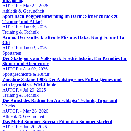
Bikejöring
AUTOR • Mar 22, 2026
Athletik & Gesundheit
Sport nach Polypenentfernung im Darm: Sicher zurück zu
Training und Alltag
AUTOR • Jan 06, 2026
Training & Technik
Aroha: Der sanfte, kraftvolle Mix aus Haka, Kung Fu und Tai
Chi
AUTOR • Jan 03, 2026
Sportarten
Der Skatepark am Volkspark Friedrichshain: Ein Paradies für
Skater und Abenteurer
AUTOR • Apr 02, 2026
Sportgeschichte & Kultur
Zinédine Zidane 1998: Der Aufstieg eines Fußballgenies und
sein legendäres WM-Finale
AUTOR • Jul 29, 2025
Training & Technik
Die Kunst des Badminton Aufschlags: Technik, Tipps und
Tricks
AUTOR • Mar 26, 2026
Athletik & Gesundheit
Das McFit Summer Special: Fit in den Sommer starten!
AUTOR • Jun 20, 2025