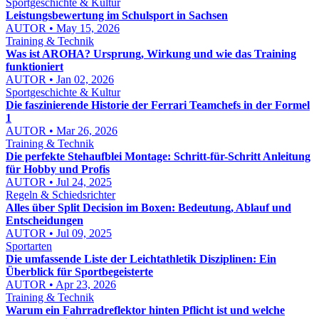
Sportgeschichte & Kultur
Leistungsbewertung im Schulsport in Sachsen
AUTOR • May 15, 2026
Training & Technik
Was ist AROHA? Ursprung, Wirkung und wie das Training
funktioniert
AUTOR • Jan 02, 2026
Sportgeschichte & Kultur
Die faszinierende Historie der Ferrari Teamchefs in der Formel
1
AUTOR • Mar 26, 2026
Training & Technik
Die perfekte Stehaufblei Montage: Schritt-für-Schritt Anleitung
für Hobby und Profis
AUTOR • Jul 24, 2025
Regeln & Schiedsrichter
Alles über Split Decision im Boxen: Bedeutung, Ablauf und
Entscheidungen
AUTOR • Jul 09, 2025
Sportarten
Die umfassende Liste der Leichtathletik Disziplinen: Ein
Überblick für Sportbegeisterte
AUTOR • Apr 23, 2026
Training & Technik
Warum ein Fahrradreflektor hinten Pflicht ist und welche