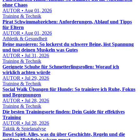
ohne Chaos
AUTOR • Aug 01, 2026
Training & Technik
Pirat Schwimmabzeichen: Anforderungen, Ablauf und Tipps
für Eltern
AUTOR • Aug 01, 2026
Athletik & Gesundheit
Beine massieren: So lockerst du schwere Beine, löst Spannung
und tust deinen Muskeln was Gutes
AUTOR • Jul 31, 2026
Training & Technik
Geeignete Schuhe für Schmetterlingsrollen: Worauf ich
wirklich achten würde
AUTOR • Jul 29, 2026
Training & Technik
Social Walk Übungen für Hunde: So trainiere ich Ruhe, Fokus
und Begegnungen
AUTOR • Jul 28, 2026
Training & Technik
Die besten Trainingsorte finden: Dein Guide für effektives
Training
AUTOR • Jul 28, 2026
Taktik & Spielanalyse
Bowl Spiel: Alles, was du über Geschichte, Regeln und die
größten Highlights wissen musst