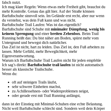
falsch nutzt.
Ich mag klare Regeln: Wenn etwas mehr Freiheit gibt, brauchst du
mehr Kontrolle. Genau das gilt hier. Auf der Straße können
Barfußschuhe sinnvoll sein. Im Gelände erst recht, aber nur wenn
du verstehst, was dein Fuß kann und was nicht.
Barfußschuhe Trail Laufen: Was ist das eigentlich?
Barfußschuhe sind Schuhe mit
minimaler Dämpfung
,
wenig bis
keinem Sprengung
und einer
breiten Zehenbox
. Beim Trail
Running heißt das: Du bist näher am Boden, spürst mehr vom
Untergrund und bewegst dich natürlicher.
Das Ziel ist nicht, hart zu leiden. Das Ziel ist, den Fuß arbeiten zu
lassen. Mehr Gefühl, mehr Beweglichkeit, mehr
Eigenverantwortung.
Warum ich Barfußschuhe Trail Laufen nicht für jeden empfehle
Ich sag’s direkt:
Barfußschuhe trail laufen
ist nicht automatisch
besser als klassische Trailschuhe.
Wenn du:
oft auf steinigen Trails läufst,
sehr schwere Einheiten machst,
zu Achillessehnen- oder Wadenproblemen neigst,
oder gerade erst mit Trail Running anfängst,
dann ist der Einstieg mit Minimal-Schuhen eine echte Belastung.
Nicht weil Barfußschuhe schlecht sind. Sondern weil dein Körper