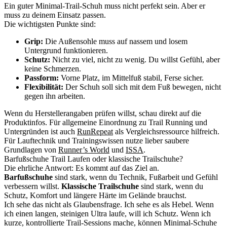
Ein guter Minimal-Trail-Schuh muss nicht perfekt sein. Aber er
muss zu deinem Einsatz passen.
Die wichtigsten Punkte sind:
Grip:
Die Außensohle muss auf nassem und losem
Untergrund funktionieren.
Schutz:
Nicht zu viel, nicht zu wenig. Du willst Gefühl, aber
keine Schmerzen.
Passform:
Vorne Platz, im Mittelfuß stabil, Ferse sicher.
Flexibilität:
Der Schuh soll sich mit dem Fuß bewegen, nicht
gegen ihn arbeiten.
Wenn du Herstellerangaben prüfen willst, schau direkt auf die
Produktinfos. Für allgemeine Einordnung zu Trail Running und
Untergründen ist auch
RunRepeat
als Vergleichsressource hilfreich.
Für Lauftechnik und Trainingswissen nutze lieber saubere
Grundlagen von
Runner’s World
und
ISSA
.
Barfußschuhe Trail Laufen oder klassische Trailschuhe?
Die ehrliche Antwort: Es kommt auf das Ziel an.
Barfußschuhe
sind stark, wenn du Technik, Fußarbeit und Gefühl
verbessern willst.
Klassische Trailschuhe
sind stark, wenn du
Schutz, Komfort und längere Härte im Gelände brauchst.
Ich sehe das nicht als Glaubensfrage. Ich sehe es als Hebel. Wenn
ich einen langen, steinigen Ultra laufe, will ich Schutz. Wenn ich
kurze, kontrollierte Trail-Sessions mache, können Minimal-Schuhe