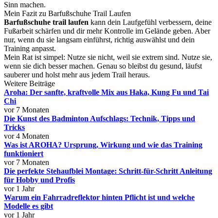
Sinn machen.
Mein Fazit zu Barfußschuhe Trail Laufen
Barfußschuhe trail laufen
kann dein Laufgefühl verbessern, deine
Fußarbeit schärfen und dir mehr Kontrolle im Gelände geben. Aber
nur, wenn du sie langsam einführst, richtig auswählst und dein
Training anpasst.
Mein Rat ist simpel: Nutze sie nicht, weil sie extrem sind. Nutze sie,
wenn sie dich besser machen. Genau so bleibst du gesund, läufst
sauberer und holst mehr aus jedem Trail heraus.
Weitere Beiträge
Aroha: Der sanfte, kraftvolle Mix aus Haka, Kung Fu und Tai
Chi
vor 7 Monaten
Die Kunst des Badminton Aufschlags: Technik, Tipps und
Tricks
vor 4 Monaten
Was ist AROHA? Ursprung, Wirkung und wie das Training
funktioniert
vor 7 Monaten
Die perfekte Stehaufblei Montage: Schritt-für-Schritt Anleitung
für Hobby und Profis
vor 1 Jahr
Warum ein Fahrradreflektor hinten Pflicht ist und welche
Modelle es gibt
vor 1 Jahr