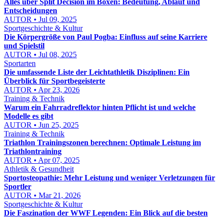
Alles über Split Decision im Boxen: Bedeutung, Ablauf und
Entscheidungen
AUTOR • Jul 09, 2025
Sportgeschichte & Kultur
Die Körpergröße von Paul Pogba: Einfluss auf seine Karriere
und Spielstil
AUTOR • Jul 08, 2025
Sportarten
Die umfassende Liste der Leichtathletik Disziplinen: Ein
Überblick für Sportbegeisterte
AUTOR • Apr 23, 2026
Training & Technik
Warum ein Fahrradreflektor hinten Pflicht ist und welche
Modelle es gibt
AUTOR • Jun 25, 2025
Training & Technik
Triathlon Trainingszonen berechnen: Optimale Leistung im
Triathlontraining
AUTOR • Apr 07, 2025
Athletik & Gesundheit
Sportosteopathie: Mehr Leistung und weniger Verletzungen für
Sportler
AUTOR • Mar 21, 2026
Sportgeschichte & Kultur
Die Faszination der WWF Legenden: Ein Blick auf die besten