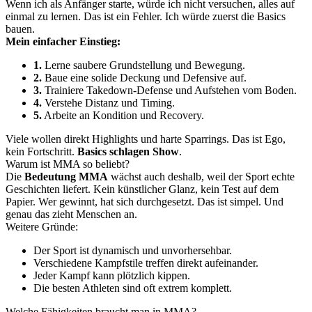
Wenn ich als Anfänger starte, würde ich nicht versuchen, alles auf
einmal zu lernen. Das ist ein Fehler. Ich würde zuerst die Basics
bauen.
Mein einfacher Einstieg:
1.
Lerne saubere Grundstellung und Bewegung.
2.
Baue eine solide Deckung und Defensive auf.
3.
Trainiere Takedown-Defense und Aufstehen vom Boden.
4.
Verstehe Distanz und Timing.
5.
Arbeite an Kondition und Recovery.
Viele wollen direkt Highlights und harte Sparrings. Das ist Ego,
kein Fortschritt.
Basics schlagen Show
.
Warum ist MMA so beliebt?
Die
Bedeutung MMA
wächst auch deshalb, weil der Sport echte
Geschichten liefert. Kein künstlicher Glanz, kein Test auf dem
Papier. Wer gewinnt, hat sich durchgesetzt. Das ist simpel. Und
genau das zieht Menschen an.
Weitere Gründe:
Der Sport ist dynamisch und unvorhersehbar.
Verschiedene Kampfstile treffen direkt aufeinander.
Jeder Kampf kann plötzlich kippen.
Die besten Athleten sind oft extrem komplett.
Welche Fähigkeiten braucht man in MMA?