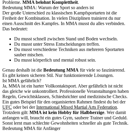
Probleme.
MMA belohnt Komplettheit
.
Bedeutung MMA: Warum der Sport so anders ist
Der große Unterschied zu klassischen Kampfsportarten ist die
Freiheit der Kombination. In vielen Disziplinen trainierst du nur
einen Ausschnitt des Kampfes. In MMA musst du alles verbinden.
Das bedeutet:
Du musst schnell zwischen Stand und Boden wechseln.
Du musst unter Stress Entscheidungen treffen.
Du musst verschiedene Techniken aus mehreren Sportarten
sauber mischen.
Du musst körperlich und mental robust sein.
Genau deshalb ist die
Bedeutung MMA
für viele so faszinierend.
Es gibt keinen sicheren Stil. Nur funktionierende Lösungen.
Ist MMA gefährlich?
Ja, MMA ist ein harter Vollkontaktsport. Aber gefährlich ist nicht
das gleiche wie unkontrolliert. Professionelle Veranstaltungen haben
Regeln, Gewichtsklassen, Schiedsrichter und medizinische Checks.
Ein gutes Beispiel für den organisierten Rahmen findest du bei der
UFC
oder bei der
International Mixed Martial Arts Federation
.
Trotzdem gilt:
MMA ist kein Hobby für Halbherzige
. Wer damit
anfangen will, braucht ein gutes Gym, saubere Trainer und Geduld.
Sonst lernt man schlechte Gewohnheiten schneller als gute Technik.
Bedeutung MMA für Anfänger