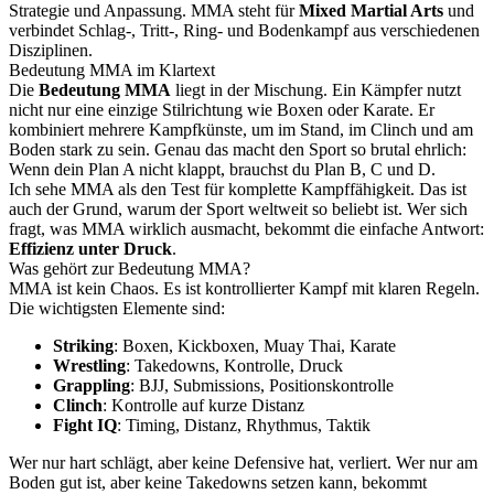
Strategie und Anpassung. MMA steht für
Mixed Martial Arts
und
verbindet Schlag-, Tritt-, Ring- und Bodenkampf aus verschiedenen
Disziplinen.
Bedeutung MMA im Klartext
Die
Bedeutung MMA
liegt in der Mischung. Ein Kämpfer nutzt
nicht nur eine einzige Stilrichtung wie Boxen oder Karate. Er
kombiniert mehrere Kampfkünste, um im Stand, im Clinch und am
Boden stark zu sein. Genau das macht den Sport so brutal ehrlich:
Wenn dein Plan A nicht klappt, brauchst du Plan B, C und D.
Ich sehe MMA als den Test für komplette Kampffähigkeit. Das ist
auch der Grund, warum der Sport weltweit so beliebt ist. Wer sich
fragt, was MMA wirklich ausmacht, bekommt die einfache Antwort:
Effizienz unter Druck
.
Was gehört zur Bedeutung MMA?
MMA ist kein Chaos. Es ist kontrollierter Kampf mit klaren Regeln.
Die wichtigsten Elemente sind:
Striking
: Boxen, Kickboxen, Muay Thai, Karate
Wrestling
: Takedowns, Kontrolle, Druck
Grappling
: BJJ, Submissions, Positionskontrolle
Clinch
: Kontrolle auf kurze Distanz
Fight IQ
: Timing, Distanz, Rhythmus, Taktik
Wer nur hart schlägt, aber keine Defensive hat, verliert. Wer nur am
Boden gut ist, aber keine Takedowns setzen kann, bekommt