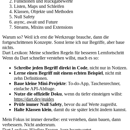
Funktionen und Rückgabewerte
Listen, Maps und Schleifen
Klassen, Objekte und Methoden
Null Safety
async, await und Future
Streams, Mixins und Extensions
Warum so? Weil ich erst die Werkzeuge brauche, dann die
fortgeschrittenen Konzepte. Sonst lerne ich nur Begriffe, aber baue
nichts.
Dart Lexikon: Meine schnellen Regeln für besseren Lernfortschritt
Wenn du Dart schneller verstehen willst, mach es so:
Schreibe jeden Begriff direkt in Code
, nicht nur in Notizen.
Lerne einen Begriff mit einem echten Beispiel
, nicht mit
zehn Definitionen.
Baue kleine Mini-Projekte
: To-do-App, Taschenrechner,
einfache API-Abfrage.
Nutze die offizielle Doku
, wenn du tiefer einsteigen willst:
https://dart.dev/guides
Prüfe immer Null Safety
, bevor du auf Werte zugreifst.
Halte Klassen klein
, damit du sie später leicht ändern kannst.
Mein Fokus ist immer derselbe: erst verstehen, dann bauen, dann
verbessern. Nicht andersrum.
Dart Lexikon: Häufige Fragen, kurz beantwortet