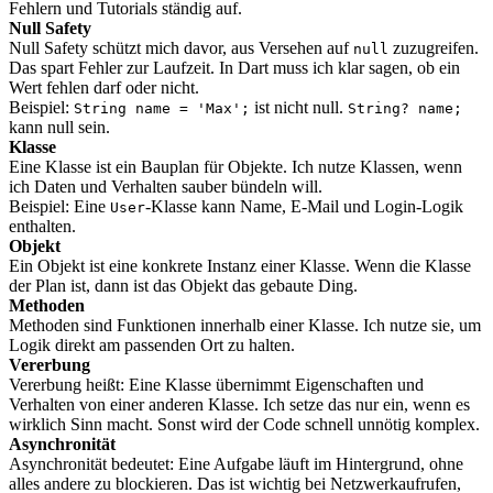
Fehlern und Tutorials ständig auf.
Null Safety
Null Safety schützt mich davor, aus Versehen auf
zuzugreifen.
null
Das spart Fehler zur Laufzeit. In Dart muss ich klar sagen, ob ein
Wert fehlen darf oder nicht.
Beispiel:
ist nicht null.
String name = 'Max';
String? name;
kann null sein.
Klasse
Eine Klasse ist ein Bauplan für Objekte. Ich nutze Klassen, wenn
ich Daten und Verhalten sauber bündeln will.
Beispiel: Eine
-Klasse kann Name, E-Mail und Login-Logik
User
enthalten.
Objekt
Ein Objekt ist eine konkrete Instanz einer Klasse. Wenn die Klasse
der Plan ist, dann ist das Objekt das gebaute Ding.
Methoden
Methoden sind Funktionen innerhalb einer Klasse. Ich nutze sie, um
Logik direkt am passenden Ort zu halten.
Vererbung
Vererbung heißt: Eine Klasse übernimmt Eigenschaften und
Verhalten von einer anderen Klasse. Ich setze das nur ein, wenn es
wirklich Sinn macht. Sonst wird der Code schnell unnötig komplex.
Asynchronität
Asynchronität bedeutet: Eine Aufgabe läuft im Hintergrund, ohne
alles andere zu blockieren. Das ist wichtig bei Netzwerkaufrufen,