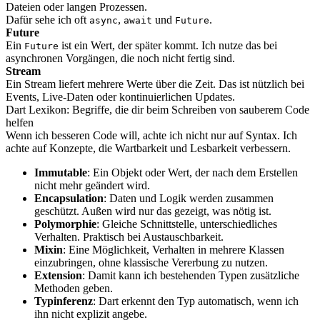
Dateien oder langen Prozessen.
Dafür sehe ich oft
,
und
.
async
await
Future
Future
Ein
ist ein Wert, der später kommt. Ich nutze das bei
Future
asynchronen Vorgängen, die noch nicht fertig sind.
Stream
Ein Stream liefert mehrere Werte über die Zeit. Das ist nützlich bei
Events, Live-Daten oder kontinuierlichen Updates.
Dart Lexikon: Begriffe, die dir beim Schreiben von sauberem Code
helfen
Wenn ich besseren Code will, achte ich nicht nur auf Syntax. Ich
achte auf Konzepte, die Wartbarkeit und Lesbarkeit verbessern.
Immutable
: Ein Objekt oder Wert, der nach dem Erstellen
nicht mehr geändert wird.
Encapsulation
: Daten und Logik werden zusammen
geschützt. Außen wird nur das gezeigt, was nötig ist.
Polymorphie
: Gleiche Schnittstelle, unterschiedliches
Verhalten. Praktisch bei Austauschbarkeit.
Mixin
: Eine Möglichkeit, Verhalten in mehrere Klassen
einzubringen, ohne klassische Vererbung zu nutzen.
Extension
: Damit kann ich bestehenden Typen zusätzliche
Methoden geben.
Typinferenz
: Dart erkennt den Typ automatisch, wenn ich
ihn nicht explizit angebe.