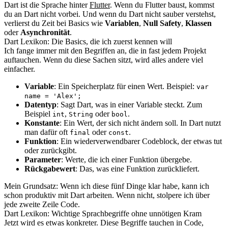
Dart ist die Sprache hinter
Flutter
. Wenn du Flutter baust, kommst
du an Dart nicht vorbei. Und wenn du Dart nicht sauber verstehst,
verlierst du Zeit bei Basics wie
Variablen
,
Null Safety
,
Klassen
oder
Asynchronität
.
Dart Lexikon: Die Basics, die ich zuerst kennen will
Ich fange immer mit den Begriffen an, die in fast jedem Projekt
auftauchen. Wenn du diese Sachen sitzt, wird alles andere viel
einfacher.
Variable
: Ein Speicherplatz für einen Wert. Beispiel:
var
name = 'Alex';
Datentyp
: Sagt Dart, was in einer Variable steckt. Zum
Beispiel
,
oder
.
int
String
bool
Konstante
: Ein Wert, der sich nicht ändern soll. In Dart nutzt
man dafür oft
oder
.
final
const
Funktion
: Ein wiederverwendbarer Codeblock, der etwas tut
oder zurückgibt.
Parameter
: Werte, die ich einer Funktion übergebe.
Rückgabewert
: Das, was eine Funktion zurückliefert.
Mein Grundsatz: Wenn ich diese fünf Dinge klar habe, kann ich
schon produktiv mit Dart arbeiten. Wenn nicht, stolpere ich über
jede zweite Zeile Code.
Dart Lexikon: Wichtige Sprachbegriffe ohne unnötigen Kram
Jetzt wird es etwas konkreter. Diese Begriffe tauchen in Code,