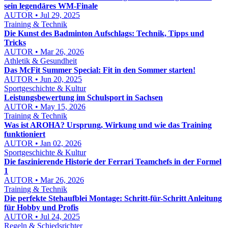
sein legendäres WM-Finale
AUTOR • Jul 29, 2025
Training & Technik
Die Kunst des Badminton Aufschlags: Technik, Tipps und
Tricks
AUTOR • Mar 26, 2026
Athletik & Gesundheit
Das McFit Summer Special: Fit in den Sommer starten!
AUTOR • Jun 20, 2025
Sportgeschichte & Kultur
Leistungsbewertung im Schulsport in Sachsen
AUTOR • May 15, 2026
Training & Technik
Was ist AROHA? Ursprung, Wirkung und wie das Training
funktioniert
AUTOR • Jan 02, 2026
Sportgeschichte & Kultur
Die faszinierende Historie der Ferrari Teamchefs in der Formel
1
AUTOR • Mar 26, 2026
Training & Technik
Die perfekte Stehaufblei Montage: Schritt-für-Schritt Anleitung
für Hobby und Profis
AUTOR • Jul 24, 2025
Regeln & Schiedsrichter