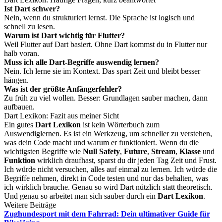
Ist Dart schwer?
Nein, wenn du strukturiert lernst. Die Sprache ist logisch und
schnell zu lesen.
Warum ist Dart wichtig für Flutter?
Weil Flutter auf Dart basiert. Ohne Dart kommst du in Flutter nur
halb voran.
Muss ich alle Dart-Begriffe auswendig lernen?
Nein. Ich lerne sie im Kontext. Das spart Zeit und bleibt besser
hängen.
Was ist der größte Anfängerfehler?
Zu früh zu viel wollen. Besser: Grundlagen sauber machen, dann
aufbauen.
Dart Lexikon: Fazit aus meiner Sicht
Ein gutes
Dart Lexikon
ist kein Wörterbuch zum
Auswendiglernen. Es ist ein Werkzeug, um schneller zu verstehen,
was dein Code macht und warum er funktioniert. Wenn du die
wichtigsten Begriffe wie
Null Safety
,
Future
,
Stream
,
Klasse
und
Funktion
wirklich draufhast, sparst du dir jeden Tag Zeit und Frust.
Ich würde nicht versuchen, alles auf einmal zu lernen. Ich würde die
Begriffe nehmen, direkt in Code testen und nur das behalten, was
ich wirklich brauche. Genau so wird Dart nützlich statt theoretisch.
Und genau so arbeitet man sich sauber durch ein
Dart Lexikon
.
Weitere Beiträge
Zughundesport mit dem Fahrrad: Dein ultimativer Guide für