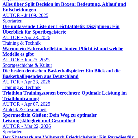
Alles über Split Decision im Boxen: Bedeutung, Ablauf und
Entscheidungen
AUTOR • Jul 09, 2025
Sportarten
Die umfassende Liste der Leichtathletik Disziplinen: Ein
Überblick für Sportbegeisterte
AUTOR • Apr 23, 2026
Training & Technik
Warum ein Fahrradreflektor hinten Pflicht ist und welche
Modelle es gibt
AUTOR • Jun 25, 2025
Sportgeschichte & Kultur
Die besten deutschen Basketballspieler: Ein Blick auf die
Basketballlegenden aus Deutschland
AUTOR • Apr 23, 2026
Training & Technik
Triathlon Trainingszonen berechnen: Optimale Leistung im
Triathlontraining
AUTOR • Apr 07, 2025
Athletik & Gesundheit
Sportmedizin Gießen: Dein Weg zu optimaler
Leistungsfähigkeit und Gesundheit
AUTOR • Mar 22, 2026
Sportarten
Der Skatepark am Volkspark Friedrichshain: Ein Paradies für