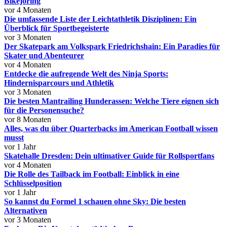
Bikejöring
vor 4 Monaten
Die umfassende Liste der Leichtathletik Disziplinen: Ein
Überblick für Sportbegeisterte
vor 3 Monaten
Der Skatepark am Volkspark Friedrichshain: Ein Paradies für
Skater und Abenteurer
vor 4 Monaten
Entdecke die aufregende Welt des Ninja Sports:
Hindernisparcours und Athletik
vor 3 Monaten
Die besten Mantrailing Hunderassen: Welche Tiere eignen sich
für die Personensuche?
vor 8 Monaten
Alles, was du über Quarterbacks im American Football wissen
musst
vor 1 Jahr
Skatehalle Dresden: Dein ultimativer Guide für Rollsportfans
vor 4 Monaten
Die Rolle des Tailback im Football: Einblick in eine
Schlüsselposition
vor 1 Jahr
So kannst du Formel 1 schauen ohne Sky: Die besten
Alternativen
vor 3 Monaten