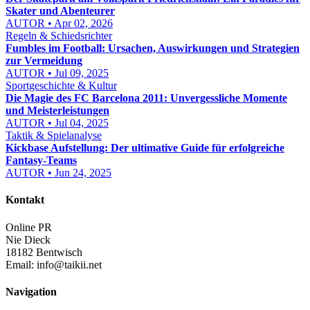
Skater und Abenteurer
AUTOR • Apr 02, 2026
Regeln & Schiedsrichter
Fumbles im Football: Ursachen, Auswirkungen und Strategien
zur Vermeidung
AUTOR • Jul 09, 2025
Sportgeschichte & Kultur
Die Magie des FC Barcelona 2011: Unvergessliche Momente
und Meisterleistungen
AUTOR • Jul 04, 2025
Taktik & Spielanalyse
Kickbase Aufstellung: Der ultimative Guide für erfolgreiche
Fantasy-Teams
AUTOR • Jun 24, 2025
Kontakt
Online PR
Nie Dieck
18182 Bentwisch
Email:
info@taikii.net
Navigation