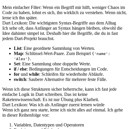
Mein einfacher Filter: Wenn ein Begriff mir hilft, weniger Chaos im
Code zu haben, lohnt es sich, ihn wirklich zu verstehen. Wenn nicht,
lerne ich ihn später.
Dart Lexikon: Die wichtigsten Syntax-Begriffe aus dem Alltag
Ich sehe oft, dass Anfänger an Syntax hängen bleiben, obwohl die
Idee dahinter simpel ist. Deshalb hier die Begriffe, die du in fast
jedem Dart-Projekt brauchst.
List
: Eine geordnete Sammlung von Werten.
Map
: Schlüssel-Wert-Paare. Zum Beispiel
{'name':
.
'Alex'}
Set
: Eine Sammlung ohne doppelte Werte.
if / else
: Bedingungen für Entscheidungen im Code.
for
und
while
: Schleifen für wiederholte Abläufe.
switch
: Saubere Alternative für mehrere feste Fälle.
Wenn ich diese Strukturen sicher beherrsche, kann ich fast jede
einfache Logik in Dart schreiben. Das ist keine
Raketenwissenschaft. Es ist nur Übung plus Klarheit.
Dart Lexikon: Was ich als Anfänger zuerst lernen würde
Wenn ich ganz neu starte, lerne ich nicht alles auf einmal. Ich gehe
in dieser Reihenfolge vor:
Variablen, Datentypen und Operatoren