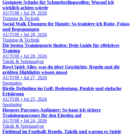
Geeignete Schuhe für Schmetterlingsrollen: Worauf ich
wirklich achten würde
AUTOR • Jul 29, 2026
Training & Technik
Social Walk Übungen für Hunde: So trainiere ich Ruhe, Fokus
und Begegnungen
AUTOR • Jul 28, 2026
Training & Technik
Die besten Trainingsorte finden: Dein Guide für effektives
Training
AUTOR • Jul 28, 2026
Taktik & Spielanalyse
Bowl Spiel: Alles, was du über Geschichte, Regeln und die
größten Highlights wissen musst
AUTOR • Jul 27, 2026
Sportarten
Birdie Definition im Golf: Bedeutung, Punkte und einfache
Erklärung
AUTOR • Jul 25, 2026
Sportarten
Hoopers Parcours Anfänger: So baue ich sichere
Trainingsparcours für den Einstieg auf
AUTOR • Jul 24, 2026
Taktik & Spielanalyse
Fieldgoal im Football: Regeln, Taktik und warum es Spiele