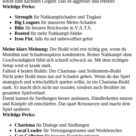
sofort zum nächsten Gegner. Das ist aggressiv und effektiv.
Wichtige Perks:
Strength
für Nahkampfschaden und Traglast
Big Leagues
für massiven Melee-Schaden
Blitz
für bessere Reichweite in V.A.T.S.
Rooted
für mehr Nahkampf-Stärke
Iron Fist
, falls du auf unbewaffnet gehst
Meine klare Meinung:
Der Build wird erst richtig gut, wenn du
Mobilität und Schadensspitzen kombinierst. Reiner Nahkampf ohne
Geschwindigkeit fühlt sich schnell schwach an. Mit dem richtigen
Setup wird er krank stark.
Fallout 4 besten Builds: Der Charisma- und Settlements-Build
Nicht jeder Build muss nur auf Schaden gehen. Wenn du das Spiel
strategisch und wirtschaftlich spielen willst, ist ein Charisma-Build
stark. Er macht dich nicht nur sozialer, sondern auch flexibler im
gesamten Spielverlauf.
Damit kannst du Siedlungen besser ausbauen, Händlerketten nutzen
und Kämpfe oft entschärfen. Das spart Ressourcen und macht dein
Spiel sauberer.
Wichtige Perks:
Charisma
für Dialoge und Siedlungen
Local Leader
für Versorgungsrouten und Workbenches
Cap Collector
für bessere Handelsoptionen