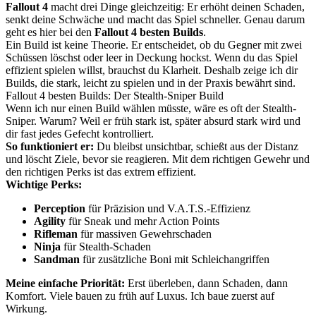
Fallout 4
macht drei Dinge gleichzeitig: Er erhöht deinen Schaden,
senkt deine Schwäche und macht das Spiel schneller. Genau darum
geht es hier bei den
Fallout 4 besten Builds
.
Ein Build ist keine Theorie. Er entscheidet, ob du Gegner mit zwei
Schüssen löschst oder leer in Deckung hockst. Wenn du das Spiel
effizient spielen willst, brauchst du Klarheit. Deshalb zeige ich dir
Builds, die stark, leicht zu spielen und in der Praxis bewährt sind.
Fallout 4 besten Builds: Der Stealth-Sniper Build
Wenn ich nur einen Build wählen müsste, wäre es oft der Stealth-
Sniper. Warum? Weil er früh stark ist, später absurd stark wird und
dir fast jedes Gefecht kontrolliert.
So funktioniert er:
Du bleibst unsichtbar, schießt aus der Distanz
und löscht Ziele, bevor sie reagieren. Mit dem richtigen Gewehr und
den richtigen Perks ist das extrem effizient.
Wichtige Perks:
Perception
für Präzision und V.A.T.S.-Effizienz
Agility
für Sneak und mehr Action Points
Rifleman
für massiven Gewehrschaden
Ninja
für Stealth-Schaden
Sandman
für zusätzliche Boni mit Schleichangriffen
Meine einfache Priorität:
Erst überleben, dann Schaden, dann
Komfort. Viele bauen zu früh auf Luxus. Ich baue zuerst auf
Wirkung.