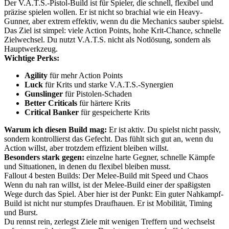
Der V.A.T.S.-Pistol-Build ist für Spieler, die schnell, flexibel und
präzise spielen wollen. Er ist nicht so brachial wie ein Heavy-
Gunner, aber extrem effektiv, wenn du die Mechanics sauber spielst.
Das Ziel ist simpel: viele Action Points, hohe Krit-Chance, schnelle
Zielwechsel. Du nutzt V.A.T.S. nicht als Notlösung, sondern als
Hauptwerkzeug.
Wichtige Perks:
Agility
für mehr Action Points
Luck
für Krits und starke V.A.T.S.-Synergien
Gunslinger
für Pistolen-Schaden
Better Criticals
für härtere Krits
Critical Banker
für gespeicherte Krits
Warum ich diesen Build mag:
Er ist aktiv. Du spielst nicht passiv,
sondern kontrollierst das Gefecht. Das fühlt sich gut an, wenn du
Action willst, aber trotzdem effizient bleiben willst.
Besonders stark gegen:
einzelne harte Gegner, schnelle Kämpfe
und Situationen, in denen du flexibel bleiben musst.
Fallout 4 besten Builds: Der Melee-Build mit Speed und Chaos
Wenn du nah ran willst, ist der Melee-Build einer der spaßigsten
Wege durch das Spiel. Aber hier ist der Punkt: Ein guter Nahkampf-
Build ist nicht nur stumpfes Draufhauen. Er ist Mobilität, Timing
und Burst.
Du rennst rein, zerlegst Ziele mit wenigen Treffern und wechselst