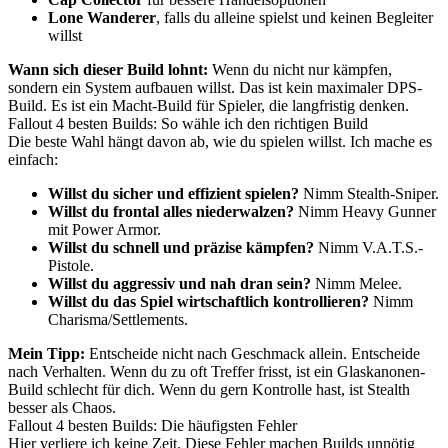
Lone Wanderer
, falls du alleine spielst und keinen Begleiter
willst
Wann sich dieser Build lohnt:
Wenn du nicht nur kämpfen,
sondern ein System aufbauen willst. Das ist kein maximaler DPS-
Build. Es ist ein Macht-Build für Spieler, die langfristig denken.
Fallout 4 besten Builds: So wähle ich den richtigen Build
Die beste Wahl hängt davon ab, wie du spielen willst. Ich mache es
einfach:
Willst du sicher und effizient spielen?
Nimm Stealth-Sniper.
Willst du frontal alles niederwalzen?
Nimm Heavy Gunner
mit Power Armor.
Willst du schnell und präzise kämpfen?
Nimm V.A.T.S.-
Pistole.
Willst du aggressiv und nah dran sein?
Nimm Melee.
Willst du das Spiel wirtschaftlich kontrollieren?
Nimm
Charisma/Settlements.
Mein Tipp:
Entscheide nicht nach Geschmack allein. Entscheide
nach Verhalten. Wenn du zu oft Treffer frisst, ist ein Glaskanonen-
Build schlecht für dich. Wenn du gern Kontrolle hast, ist Stealth
besser als Chaos.
Fallout 4 besten Builds: Die häufigsten Fehler
Hier verliere ich keine Zeit. Diese Fehler machen Builds unnötig