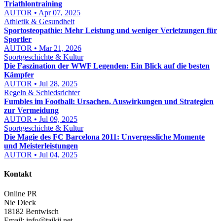
Triathlontraining
AUTOR • Apr 07, 2025
Athletik & Gesundheit
Sportosteopathie: Mehr Leistung und weniger Verletzungen für
Sportler
AUTOR • Mar 21, 2026
Sportgeschichte & Kultur
Die Faszination der WWF Legenden: Ein Blick auf die besten
Kämpfer
AUTOR • Jul 28, 2025
Regeln & Schiedsrichter
Fumbles im Football: Ursachen, Auswirkungen und Strategien
zur Vermeidung
AUTOR • Jul 09, 2025
Sportgeschichte & Kultur
Die Magie des FC Barcelona 2011: Unvergessliche Momente
und Meisterleistungen
AUTOR • Jul 04, 2025
Kontakt
Online PR
Nie Dieck
18182 Bentwisch
Email:
info@taikii.net