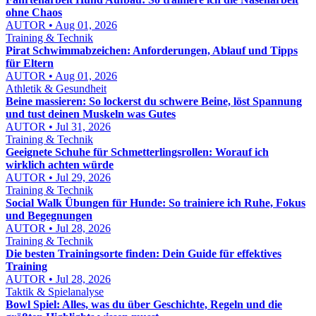
ohne Chaos
AUTOR • Aug 01, 2026
Training & Technik
Pirat Schwimmabzeichen: Anforderungen, Ablauf und Tipps
für Eltern
AUTOR • Aug 01, 2026
Athletik & Gesundheit
Beine massieren: So lockerst du schwere Beine, löst Spannung
und tust deinen Muskeln was Gutes
AUTOR • Jul 31, 2026
Training & Technik
Geeignete Schuhe für Schmetterlingsrollen: Worauf ich
wirklich achten würde
AUTOR • Jul 29, 2026
Training & Technik
Social Walk Übungen für Hunde: So trainiere ich Ruhe, Fokus
und Begegnungen
AUTOR • Jul 28, 2026
Training & Technik
Die besten Trainingsorte finden: Dein Guide für effektives
Training
AUTOR • Jul 28, 2026
Taktik & Spielanalyse
Bowl Spiel: Alles, was du über Geschichte, Regeln und die