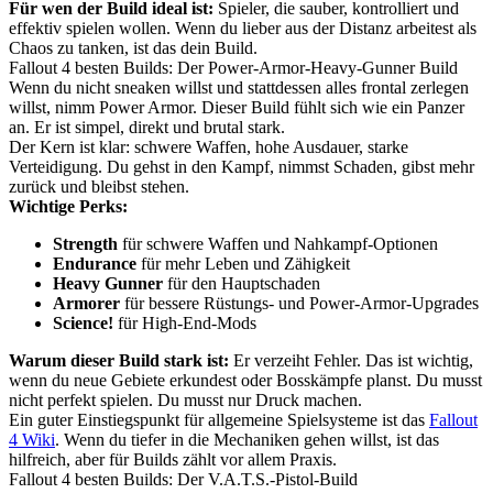
Für wen der Build ideal ist:
Spieler, die sauber, kontrolliert und
effektiv spielen wollen. Wenn du lieber aus der Distanz arbeitest als
Chaos zu tanken, ist das dein Build.
Fallout 4 besten Builds: Der Power-Armor-Heavy-Gunner Build
Wenn du nicht sneaken willst und stattdessen alles frontal zerlegen
willst, nimm Power Armor. Dieser Build fühlt sich wie ein Panzer
an. Er ist simpel, direkt und brutal stark.
Der Kern ist klar: schwere Waffen, hohe Ausdauer, starke
Verteidigung. Du gehst in den Kampf, nimmst Schaden, gibst mehr
zurück und bleibst stehen.
Wichtige Perks:
Strength
für schwere Waffen und Nahkampf-Optionen
Endurance
für mehr Leben und Zähigkeit
Heavy Gunner
für den Hauptschaden
Armorer
für bessere Rüstungs- und Power-Armor-Upgrades
Science!
für High-End-Mods
Warum dieser Build stark ist:
Er verzeiht Fehler. Das ist wichtig,
wenn du neue Gebiete erkundest oder Bosskämpfe planst. Du musst
nicht perfekt spielen. Du musst nur Druck machen.
Ein guter Einstiegspunkt für allgemeine Spielsysteme ist das
Fallout
4 Wiki
. Wenn du tiefer in die Mechaniken gehen willst, ist das
hilfreich, aber für Builds zählt vor allem Praxis.
Fallout 4 besten Builds: Der V.A.T.S.-Pistol-Build