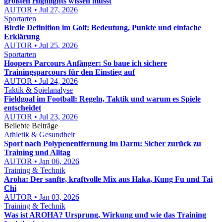
größten Highlights wissen musst
AUTOR • Jul 27, 2026
Sportarten
Birdie Definition im Golf: Bedeutung, Punkte und einfache
Erklärung
AUTOR • Jul 25, 2026
Sportarten
Hoopers Parcours Anfänger: So baue ich sichere
Trainingsparcours für den Einstieg auf
AUTOR • Jul 24, 2026
Taktik & Spielanalyse
Fieldgoal im Football: Regeln, Taktik und warum es Spiele
entscheidet
AUTOR • Jul 23, 2026
Beliebte Beiträge
Athletik & Gesundheit
Sport nach Polypenentfernung im Darm: Sicher zurück zu
Training und Alltag
AUTOR • Jan 06, 2026
Training & Technik
Aroha: Der sanfte, kraftvolle Mix aus Haka, Kung Fu und Tai
Chi
AUTOR • Jan 03, 2026
Training & Technik
Was ist AROHA? Ursprung, Wirkung und wie das Training