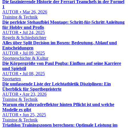
Die faszinierende Historie der Ferrari Teamchefs in der Formel
1
AUTOR • Mar 26, 2026
Training & Technik
Die perfekte Stehaufblei Montage: Schritt-für-Schritt Anleitung
für Hobby und Profis
AUTOR • Jul 24, 2025
Regeln & Schiedsrichter
Alles über Split Decision im Boxen: Bedeutung, Ablauf und
Entscheidungen
AUTOR • Jul 09, 2025
Sportgeschichte & Kultur
Die Körpergröße von Paul Pogba: Einfluss auf seine Karriere
und Spielstil
AUTOR • Jul 08, 2025
Sportarten
Die umfassende Liste der Leichtathletik Disziplinen: Ein
Überblick für Sportbegeisterte
AUTOR • Apr 23, 2026
Training & Technik
Warum ein Fahrradreflektor hinten Pflicht ist und welche
Modelle es gibt
AUTOR • Jun 25, 2025
Training & Technik
Triathlon Trainingszonen berechnen: Optimale Leistung im