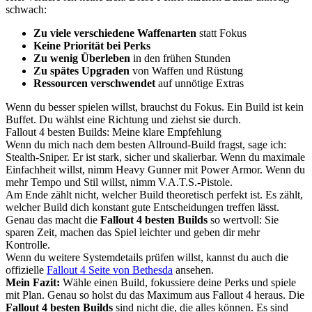
schwach:
Zu viele verschiedene Waffenarten
statt Fokus
Keine Priorität bei Perks
Zu wenig Überleben
in den frühen Stunden
Zu spätes Upgraden
von Waffen und Rüstung
Ressourcen verschwendet
auf unnötige Extras
Wenn du besser spielen willst, brauchst du Fokus. Ein Build ist kein
Buffet. Du wählst eine Richtung und ziehst sie durch.
Fallout 4 besten Builds: Meine klare Empfehlung
Wenn du mich nach dem besten Allround-Build fragst, sage ich:
Stealth-Sniper. Er ist stark, sicher und skalierbar. Wenn du maximale
Einfachheit willst, nimm Heavy Gunner mit Power Armor. Wenn du
mehr Tempo und Stil willst, nimm V.A.T.S.-Pistole.
Am Ende zählt nicht, welcher Build theoretisch perfekt ist. Es zählt,
welcher Build dich konstant gute Entscheidungen treffen lässt.
Genau das macht die
Fallout 4 besten Builds
so wertvoll: Sie
sparen Zeit, machen das Spiel leichter und geben dir mehr
Kontrolle.
Wenn du weitere Systemdetails prüfen willst, kannst du auch die
offizielle
Fallout 4 Seite von Bethesda
ansehen.
Mein Fazit:
Wähle einen Build, fokussiere deine Perks und spiele
mit Plan. Genau so holst du das Maximum aus Fallout 4 heraus. Die
Fallout 4 besten Builds
sind nicht die, die alles können. Es sind