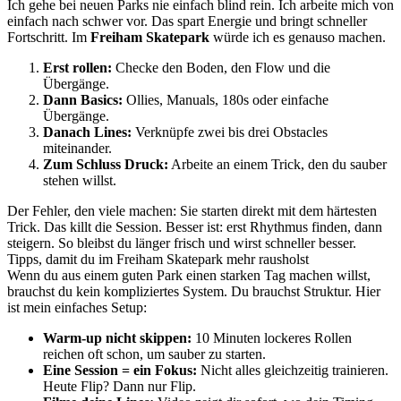
Ich gehe bei neuen Parks nie einfach blind rein. Ich arbeite mich von
einfach nach schwer vor. Das spart Energie und bringt schneller
Fortschritt. Im
Freiham Skatepark
würde ich es genauso machen.
Erst rollen:
Checke den Boden, den Flow und die
Übergänge.
Dann Basics:
Ollies, Manuals, 180s oder einfache
Übergänge.
Danach Lines:
Verknüpfe zwei bis drei Obstacles
miteinander.
Zum Schluss Druck:
Arbeite an einem Trick, den du sauber
stehen willst.
Der Fehler, den viele machen: Sie starten direkt mit dem härtesten
Trick. Das killt die Session. Besser ist: erst Rhythmus finden, dann
steigern. So bleibst du länger frisch und wirst schneller besser.
Tipps, damit du im Freiham Skatepark mehr rausholst
Wenn du aus einem guten Park einen starken Tag machen willst,
brauchst du kein kompliziertes System. Du brauchst Struktur. Hier
ist mein einfaches Setup:
Warm-up nicht skippen:
10 Minuten lockeres Rollen
reichen oft schon, um sauber zu starten.
Eine Session = ein Fokus:
Nicht alles gleichzeitig trainieren.
Heute Flip? Dann nur Flip.