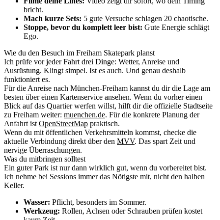
Filme deine Lines:
Video zeigt dir sofort, wo dein Timing
bricht.
Mach kurze Sets:
5 gute Versuche schlagen 20 chaotische.
Stoppe, bevor du komplett leer bist:
Gute Energie schlägt
Ego.
Wie du den Besuch im Freiham Skatepark planst
Ich prüfe vor jeder Fahrt drei Dinge: Wetter, Anreise und
Ausrüstung. Klingt simpel. Ist es auch. Und genau deshalb
funktioniert es.
Für die Anreise nach München-Freiham kannst du dir die Lage am
besten über einen Kartenservice ansehen. Wenn du vorher einen
Blick auf das Quartier werfen willst, hilft dir die offizielle Stadtseite
zu Freiham weiter:
muenchen.de
. Für die konkrete Planung der
Anfahrt ist
OpenStreetMap
praktisch.
Wenn du mit öffentlichen Verkehrsmitteln kommst, checke die
aktuelle Verbindung direkt über den
MVV
. Das spart Zeit und
nervige Überraschungen.
Was du mitbringen solltest
Ein guter Park ist nur dann wirklich gut, wenn du vorbereitet bist.
Ich nehme bei Sessions immer das Nötigste mit, nicht den halben
Keller.
Wasser:
Pflicht, besonders im Sommer.
Werkzeug:
Rollen, Achsen oder Schrauben prüfen kostet
kaum Zeit.