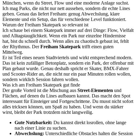
München, wenn du Street, Flow und eine moderne Anlage suchst.
Ich mag Parks, die nicht nur nett aussehen, sondern dir echte Lines
geben. Genau das liefert Freiham: genug Abwechslung, klare
Elemente und ein Setup, das für verschiedene Level funktioniert.
Warum der Freiham Skatepark so relevant ist
Ich schaue bei einem Skatepark immer auf drei Dinge: Flow, Vielfalt
und Alltagstauglichkeit. Wenn ein Park nur einzelne Hindernisse
hat, bist du schnell durch. Wenn alles zu chaotisch gebaut ist, fehlt
der Rhythmus. Der
Freiham Skatepark
trifft einen guten
Mittelweg.
Er ist Teil eines neuen Stadtviertels und wirkt entsprechend modern.
Das ist kein zufälliger Betonplatz, sondern ein Park, der offenbar mit
Plan gebaut wurde. Genau deshalb spricht er Skater, BMX-Fahrer
und Scooter-Rider an, die nicht nur ein paar Minuten rollen wollen,
sondern wirklich Session fahren wollen.
Was ich am Freiham Skatepark gut finde
Der große Vorteil ist die Mischung aus
Street-Elementen
und
Flächen, auf denen du Lines aufbauen kannst. Das macht den Spot
interessant für Einsteiger und Fortgeschrittene. Du musst nicht sofort
alles tricksen können, um Spaß zu haben. Und wenn du stärker
wirst, bleibt der Park trotzdem nicht langweilig.
Gute Nutzbarkeit:
Du kannst direkt losrollen, ohne lange
nach einer Linie zu suchen.
Abwechslung:
Unterschiedliche Obstacles halten die Session