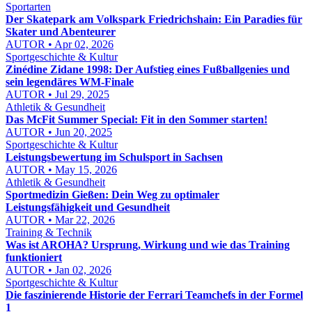
Sportarten
Der Skatepark am Volkspark Friedrichshain: Ein Paradies für
Skater und Abenteurer
AUTOR • Apr 02, 2026
Sportgeschichte & Kultur
Zinédine Zidane 1998: Der Aufstieg eines Fußballgenies und
sein legendäres WM-Finale
AUTOR • Jul 29, 2025
Athletik & Gesundheit
Das McFit Summer Special: Fit in den Sommer starten!
AUTOR • Jun 20, 2025
Sportgeschichte & Kultur
Leistungsbewertung im Schulsport in Sachsen
AUTOR • May 15, 2026
Athletik & Gesundheit
Sportmedizin Gießen: Dein Weg zu optimaler
Leistungsfähigkeit und Gesundheit
AUTOR • Mar 22, 2026
Training & Technik
Was ist AROHA? Ursprung, Wirkung und wie das Training
funktioniert
AUTOR • Jan 02, 2026
Sportgeschichte & Kultur
Die faszinierende Historie der Ferrari Teamchefs in der Formel
1