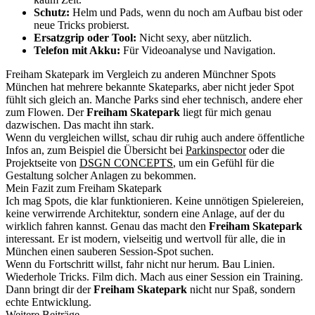
Schutz:
Helm und Pads, wenn du noch am Aufbau bist oder
neue Tricks probierst.
Ersatzgrip oder Tool:
Nicht sexy, aber nützlich.
Telefon mit Akku:
Für Videoanalyse und Navigation.
Freiham Skatepark im Vergleich zu anderen Münchner Spots
München hat mehrere bekannte Skateparks, aber nicht jeder Spot
fühlt sich gleich an. Manche Parks sind eher technisch, andere eher
zum Flowen. Der
Freiham Skatepark
liegt für mich genau
dazwischen. Das macht ihn stark.
Wenn du vergleichen willst, schau dir ruhig auch andere öffentliche
Infos an, zum Beispiel die Übersicht bei
Parkinspector
oder die
Projektseite von
DSGN CONCEPTS
, um ein Gefühl für die
Gestaltung solcher Anlagen zu bekommen.
Mein Fazit zum Freiham Skatepark
Ich mag Spots, die klar funktionieren. Keine unnötigen Spielereien,
keine verwirrende Architektur, sondern eine Anlage, auf der du
wirklich fahren kannst. Genau das macht den
Freiham Skatepark
interessant. Er ist modern, vielseitig und wertvoll für alle, die in
München einen sauberen Session-Spot suchen.
Wenn du Fortschritt willst, fahr nicht nur herum. Bau Linien.
Wiederhole Tricks. Film dich. Mach aus einer Session ein Training.
Dann bringt dir der
Freiham Skatepark
nicht nur Spaß, sondern
echte Entwicklung.
Weitere Beiträge