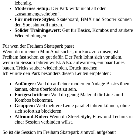
lebendig.
Modernes Setup:
Der Park wirkt nicht alt oder
„zusammengeschoben“.
Für mehrere Styles:
Skateboard, BMX und Scooter können
den Spot sinnvoll nutzen.
Solider Trainingswert:
Gut für Basics, Kombos und saubere
Wiederholungen.
Für wen der Freiham Skatepark passt
Wenn du nur einen Mini-Spot suchst, um kurz zu cruisen, ist
Freiham fast schon zu gut dafür. Der Park lohnt sich vor allem,
wenn du Session fahren willst. Also: aufwärmen, ein paar Lines
bauen, Tricks sauber wiederholen, Druck machen.
Ich würde den Park besonders diesen Leuten empfehlen:
Anfänger:
Weil du auf einer modernen Anlage Basics üben
kannst, ohne überfordert zu sein.
Fortgeschrittene:
Weil du genug Material für Lines und
Kombos bekommst.
Gruppen:
Weil mehrere Leute parallel fahren können, ohne
sich sofort zu blockieren.
Allround-Rider:
Wenn du Street-Style, Flow und Technik in
einer Session verbinden willst.
So ist die Session im Freiham Skatepark sinnvoll aufgebaut