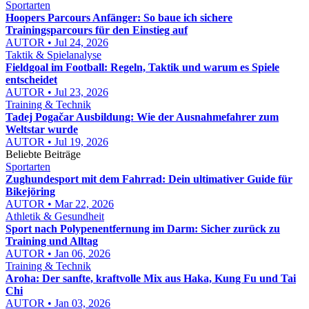
Sportarten
Hoopers Parcours Anfänger: So baue ich sichere
Trainingsparcours für den Einstieg auf
AUTOR • Jul 24, 2026
Taktik & Spielanalyse
Fieldgoal im Football: Regeln, Taktik und warum es Spiele
entscheidet
AUTOR • Jul 23, 2026
Training & Technik
Tadej Pogačar Ausbildung: Wie der Ausnahmefahrer zum
Weltstar wurde
AUTOR • Jul 19, 2026
Beliebte Beiträge
Sportarten
Zughundesport mit dem Fahrrad: Dein ultimativer Guide für
Bikejöring
AUTOR • Mar 22, 2026
Athletik & Gesundheit
Sport nach Polypenentfernung im Darm: Sicher zurück zu
Training und Alltag
AUTOR • Jan 06, 2026
Training & Technik
Aroha: Der sanfte, kraftvolle Mix aus Haka, Kung Fu und Tai
Chi
AUTOR • Jan 03, 2026