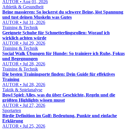
AUTOR • Aug 01, 2026
Athletik & Gesundheit
Beine massieren: So lockerst du schwere Beine, löst Spannung
und tust deinen Muskeln was Gutes
AUTOR • Jul 31, 2026
Training & Technik
Geeignete Schuhe für Schmetterlingsrollen: Worauf ich
wirklich achten würde
AUTOR • Jul 29, 2026
Training & Technik
Social Walk Übungen für Hunde: So trainiere ich Ruhe, Fokus
und Begegnungen
AUTOR • Jul 28, 2026
Training & Technik
Die besten Trainingsorte finden: Dein Guide für effektives
Training
AUTOR • Jul 28, 2026
Taktik & Spielanalyse
Bowl Spiel: Alles, was du über Geschichte, Regeln und die
größten Highlights wissen musst
AUTOR • Jul 27, 2026
Sportarten
Birdie Definition im Golf: Bedeutung, Punkte und einfache
Erklärung
AUTOR • Jul 25, 2026