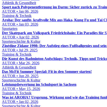
Athletik & Gesundheit
Sport nach Polypenentfernung im Darm: Sicher zurück zu Train
AUTOR • Jan 06, 2026
Training & Technik
Aroha: Der sanfte, kraftvolle Mix aus Haka, Kung Fu und Tai C
AUTOR • Jan 03, 2026
Sportarten
Der Skatepark am Volkspark Friedrichshain: Ein Paradies für 
AUTOR • Apr 02, 2026
Sportgeschichte & Kultur
Zinédine Zidane 1998: Der Aufstieg eines Fußballgenies und sei
AUTOR • Jul 29, 2025
Training & Technik
Die Kunst des Badminton Aufschlags: Technik, Tipps und Tricks
AUTOR • Mar 26, 2026
Athletik & Gesundheit
Das McFit Summer Special: Fit in den Sommer starten!
AUTOR • Jun 20, 2025
Sportgeschichte & Kultur
Leistungsbewertung im Schulsport in Sachsen
AUTOR • May 15, 2026
Training & Technik
Was ist AROHA? Ursprung, Wirkung und wie das Training funk
AUTOR • Jan 02, 2026
Sportgeschichte & Kultur