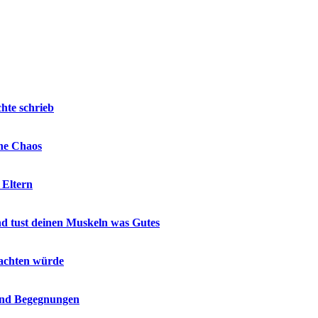
hte schrieb
hne Chaos
 Eltern
nd tust deinen Muskeln was Gutes
 achten würde
 und Begegnungen