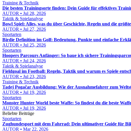
Training & Technik
Die besten Trainingsorte finden: Dein Guide für effektives Train
AUTOR • Jul 28, 2026
Taktik & Spielanalyse
Bowl Spiel: Alles, was du über Geschichte, Regeln und die größt
AUTOR • Jul 27, 2026
Sportarten
Birdie Definition im Golf: Bedeutung, Punkte und einfache Erkl
AUTOR • Jul 25, 2026
Sportarten
Hoopers Parcours Anfänger: So baue ich sichere Trainingsparcou
AUTOR • Jul 24, 2026
Taktik & Spielanalyse
Fieldgoal im Football: Regeln, Taktik und warum es Spiele entsc
AUTOR • Jul 23, 2026
Training & Technik
Tadej Pogačar Ausbildung: Wie der Ausnahmefahrer zum Welts
AUTOR • Jul 19, 2026
Sportarten
Monster Hunter World beste Waffe: So findest du die beste Waffe 
AUTOR • Jul 19, 2026
Beliebte Beiträge
Sportarten
Zughundesport mit dem Fahrrad: Dein ultimativer Guide für Bi
AUTOR • Mar 22, 2026