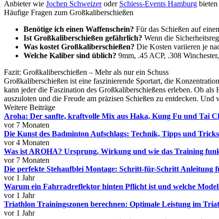
Anbieter wie
Jochen Schweizer
oder
Schiess-Events Hamburg
bieten
Häufige Fragen zum Großkaliberschießen
Benötige ich einen Waffenschein?
Für das Schießen auf einem
Ist Großkaliberschießen gefährlich?
Wenn die Sicherheitsrege
Was kostet Großkaliberschießen?
Die Kosten variieren je na
Welche Kaliber sind üblich?
9mm, .45 ACP, .308 Winchester,
Fazit: Großkaliberschießen – Mehr als nur ein Schuss
Großkaliberschießen ist eine faszinierende Sportart, die Konzentrati
kann jeder die Faszination des Großkaliberschießens erleben. Ob als 
auszuloten und die Freude am präzisen Schießen zu entdecken. Und we
Weitere Beiträge
Aroha: Der sanfte, kraftvolle Mix aus Haka, Kung Fu und Tai C
vor 7 Monaten
Die Kunst des Badminton Aufschlags: Technik, Tipps und Tricks
vor 4 Monaten
Was ist AROHA? Ursprung, Wirkung und wie das Training funk
vor 7 Monaten
Die perfekte Stehaufblei Montage: Schritt-für-Schritt Anleitung
vor 1 Jahr
Warum ein Fahrradreflektor hinten Pflicht ist und welche Modell
vor 1 Jahr
Triathlon Trainingszonen berechnen: Optimale Leistung im Triat
vor 1 Jahr