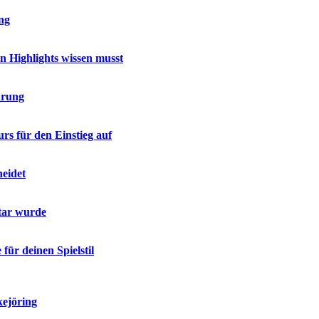
ing
en Highlights wissen musst
ärung
rs für den Einstieg auf
heidet
tar wurde
für deinen Spielstil
kejöring