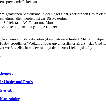
 entsprechende Pakete an.
 zugelassenen Schießstand in der Regel nicht, aber für den Besitz eine
ln eingehalten werden, ist das Risiko gering.
ch Schießstand, Waffenart und Munition.
 .223 Remington sind gängige Kaliber.
on, Präzision und Verantwortungsbewusstsein erfordert. Mit der richti
Hobby, sportlicher Wettkampf oder unvergessliches Event – das Großkal
r weiß, vielleicht entdeckst du ja dein neues Lieblingshobby!
hi
tioniert
 für Hobby und Profis
e es gibt
hlontraining