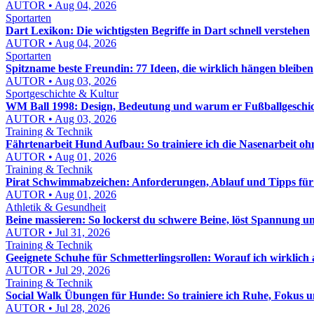
AUTOR • Aug 04, 2026
Sportarten
Dart Lexikon: Die wichtigsten Begriffe in Dart schnell verstehen
AUTOR • Aug 04, 2026
Sportarten
Spitzname beste Freundin: 77 Ideen, die wirklich hängen bleiben
AUTOR • Aug 03, 2026
Sportgeschichte & Kultur
WM Ball 1998: Design, Bedeutung und warum er Fußballgeschic
AUTOR • Aug 03, 2026
Training & Technik
Fährtenarbeit Hund Aufbau: So trainiere ich die Nasenarbeit o
AUTOR • Aug 01, 2026
Training & Technik
Pirat Schwimmabzeichen: Anforderungen, Ablauf und Tipps für
AUTOR • Aug 01, 2026
Athletik & Gesundheit
Beine massieren: So lockerst du schwere Beine, löst Spannung u
AUTOR • Jul 31, 2026
Training & Technik
Geeignete Schuhe für Schmetterlingsrollen: Worauf ich wirklich
AUTOR • Jul 29, 2026
Training & Technik
Social Walk Übungen für Hunde: So trainiere ich Ruhe, Fokus
AUTOR • Jul 28, 2026