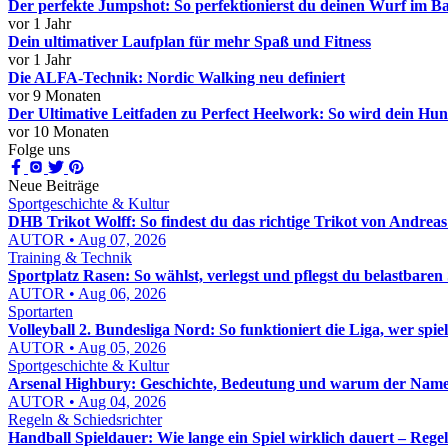
Der perfekte Jumpshot: So perfektionierst du deinen Wurf im Ba
vor 1 Jahr
Dein ultimativer Laufplan für mehr Spaß und Fitness
vor 1 Jahr
Die ALFA-Technik: Nordic Walking neu definiert
vor 9 Monaten
Der Ultimative Leitfaden zu Perfect Heelwork: So wird dein H
vor 10 Monaten
Folge uns
Neue Beiträge
Sportgeschichte & Kultur
DHB Trikot Wolff: So findest du das richtige Trikot von Andreas
AUTOR • Aug 07, 2026
Training & Technik
Sportplatz Rasen: So wählst, verlegst und pflegst du belastbaren
AUTOR • Aug 06, 2026
Sportarten
Volleyball 2. Bundesliga Nord: So funktioniert die Liga, wer spie
AUTOR • Aug 05, 2026
Sportgeschichte & Kultur
Arsenal Highbury: Geschichte, Bedeutung und warum der Name b
AUTOR • Aug 04, 2026
Regeln & Schiedsrichter
Handball Spieldauer: Wie lange ein Spiel wirklich dauert – Reg