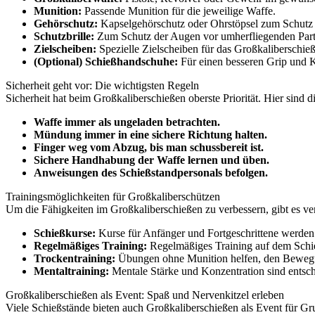
Munition:
Passende Munition für die jeweilige Waffe.
Gehörschutz:
Kapselgehörschutz oder Ohrstöpsel zum Schutz
Schutzbrille:
Zum Schutz der Augen vor umherfliegenden Part
Zielscheiben:
Spezielle Zielscheiben für das Großkaliberschie
(Optional) Schießhandschuhe:
Für einen besseren Grip und 
Sicherheit geht vor: Die wichtigsten Regeln
Sicherheit hat beim Großkaliberschießen oberste Priorität. Hier sind d
Waffe immer als ungeladen betrachten.
Mündung immer in eine sichere Richtung halten.
Finger weg vom Abzug, bis man schussbereit ist.
Sichere Handhabung der Waffe lernen und üben.
Anweisungen des Schießstandpersonals befolgen.
Trainingsmöglichkeiten für Großkaliberschützen
Um die Fähigkeiten im Großkaliberschießen zu verbessern, gibt es ve
Schießkurse:
Kurse für Anfänger und Fortgeschrittene werden
Regelmäßiges Training:
Regelmäßiges Training auf dem Schieß
Trockentraining:
Übungen ohne Munition helfen, den Bewegu
Mentaltraining:
Mentale Stärke und Konzentration sind entsch
Großkaliberschießen als Event: Spaß und Nervenkitzel erleben
Viele Schießstände bieten auch Großkaliberschießen als Event für Gr