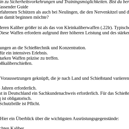
 zu Sicherheitsvorkehrungen und Trainingsmöglichkeiten. Bist du berei
fassender Guide
erfahrenen Schützen als auch bei Neulingen, die den Nervenkitzel und 
an damit beginnen möchte?
eren Kaliber größer ist als das von Kleinkaliberwaffen (.22lr). Typis
iese Waffen erfordern aufgrund ihrer höheren Leistung und des stärke
ungen an die Schießtechnik und Konzentration.
r ein intensives Erlebnis.
tarken Waffen präzise zu treffen.
oßkaliberschießen.
 Voraussetzungen geknüpft, die je nach Land und Schießstand variiere
 Jahren erforderlich.
t in Deutschland ein Sachkundenachweis erforderlich. Für das Schießen
st obligatorisch.
utzbrille ist Pflicht.
 Hier ein Überblick über die wichtigsten Ausrüstungsgegenstände:
hten Kaliber.