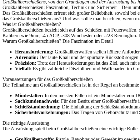
Großkaliberschießens, von den Grundlagen und der Ausrüstung bis hin
Großkaliberschießen: Faszination, Technik und Sicherheit – Dein um
Das Großkaliberschießen erfreut sich großer Beliebtheit, sowohl bei 
das Großkaliberschießen aus? Und was sollte man beachten, wenn m
Was ist Großkaliberschießen?
Großkaliberschießen bezieht sich auf das Schießen mit Feuerwaffen, d
Kalibern wie 9mm, .45 ACP, .308 Winchester oder .223 Remington. D
Warum Großkaliberschießen? Die Faszination im Detail
Herausforderung:
Großkaliberwaffen stellen höhere Anforder
Adrenalin:
Der laute Knall und der spürbare Rückstoß sorgen fü
Präzision:
Trotz der Herausforderungen ist das Ziel, auch mit s
Vielfalt:
Es gibt zahlreiche Disziplinen und Waffenarten im Gr
Voraussetzungen für das Großkaliberschießen
Die Teilnahme am Großkaliberschießen ist in der Regel an bestimmte
Mindestalter:
In den meisten Fällen ist ein Mindestalter von 18
Sachkundenachweis:
Für den Besitz einer Großkaliberwaffe is
Schießstandordnung:
Die Einhaltung der Schießstandordnung i
Sicherheitsvorkehrungen:
Das Tragen von Gehörschutz und Sch
Die richtige Ausrüstung
Die Ausrüstung spielt beim Großkaliberschießen eine wichtige Rolle.
Großkaliberwaffe:
Pistole, Revolver oder Gewehr im gewünsc