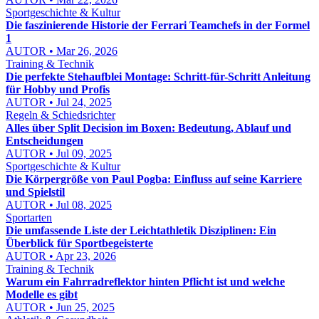
Sportgeschichte & Kultur
Die faszinierende Historie der Ferrari Teamchefs in der Formel
1
AUTOR • Mar 26, 2026
Training & Technik
Die perfekte Stehaufblei Montage: Schritt-für-Schritt Anleitung
für Hobby und Profis
AUTOR • Jul 24, 2025
Regeln & Schiedsrichter
Alles über Split Decision im Boxen: Bedeutung, Ablauf und
Entscheidungen
AUTOR • Jul 09, 2025
Sportgeschichte & Kultur
Die Körpergröße von Paul Pogba: Einfluss auf seine Karriere
und Spielstil
AUTOR • Jul 08, 2025
Sportarten
Die umfassende Liste der Leichtathletik Disziplinen: Ein
Überblick für Sportbegeisterte
AUTOR • Apr 23, 2026
Training & Technik
Warum ein Fahrradreflektor hinten Pflicht ist und welche
Modelle es gibt
AUTOR • Jun 25, 2025