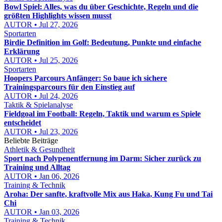
Bowl Spiel: Alles, was du über Geschichte, Regeln und die
größten Highlights wissen musst
AUTOR • Jul 27, 2026
Sportarten
Birdie Definition im Golf: Bedeutung, Punkte und einfache
Erklärung
AUTOR • Jul 25, 2026
Sportarten
Hoopers Parcours Anfänger: So baue ich sichere
Trainingsparcours für den Einstieg auf
AUTOR • Jul 24, 2026
Taktik & Spielanalyse
Fieldgoal im Football: Regeln, Taktik und warum es Spiele
entscheidet
AUTOR • Jul 23, 2026
Beliebte Beiträge
Athletik & Gesundheit
Sport nach Polypenentfernung im Darm: Sicher zurück zu
Training und Alltag
AUTOR • Jan 06, 2026
Training & Technik
Aroha: Der sanfte, kraftvolle Mix aus Haka, Kung Fu und Tai
Chi
AUTOR • Jan 03, 2026
Training & Technik