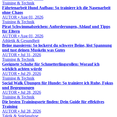
Training & Technik
Fährtenarbeit Hund Aufbau: So trainiere ich die Nasenarbeit
ohne Chaos
AUTOR • Aug 01, 2026
Training & Technik
Pirat Schwimmabzeichen: Anforderungen, Ablauf und Tipps
für Eltern
AUTOR • Aug 01, 2026
Athletik & Gesundheit
Beine massieren: So lockerst du schwere Beine, löst Spannung
und tust deinen Muskeln was Gutes
AUTOR • Jul 31, 2026
Training & Technik
Geeignete Schuhe für Schmetterlingsrollen: Worauf ich
wirklich achten würde
AUTOR • Jul 29, 2026
Training & Technik
Social Walk Übungen für Hunde: So trainiere ich Ruhe, Fokus
und Begegnungen
AUTOR • Jul 28, 2026
Training & Technik
Die besten Trainingsorte finden: Dein Guide für effektives
Training
AUTOR • Jul 28, 2026
Taktik & Spielanalyse