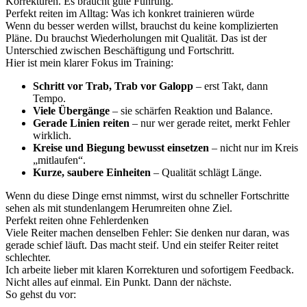
Korrekturen. Es braucht gute Führung.
Perfekt reiten im Alltag: Was ich konkret trainieren würde
Wenn du besser werden willst, brauchst du keine komplizierten
Pläne. Du brauchst Wiederholungen mit Qualität. Das ist der
Unterschied zwischen Beschäftigung und Fortschritt.
Hier ist mein klarer Fokus im Training:
Schritt vor Trab, Trab vor Galopp
– erst Takt, dann
Tempo.
Viele Übergänge
– sie schärfen Reaktion und Balance.
Gerade Linien reiten
– nur wer gerade reitet, merkt Fehler
wirklich.
Kreise und Biegung bewusst einsetzen
– nicht nur im Kreis
„mitlaufen“.
Kurze, saubere Einheiten
– Qualität schlägt Länge.
Wenn du diese Dinge ernst nimmst, wirst du schneller Fortschritte
sehen als mit stundenlangem Herumreiten ohne Ziel.
Perfekt reiten ohne Fehlerdenken
Viele Reiter machen denselben Fehler: Sie denken nur daran, was
gerade schief läuft. Das macht steif. Und ein steifer Reiter reitet
schlechter.
Ich arbeite lieber mit klaren Korrekturen und sofortigem Feedback.
Nicht alles auf einmal. Ein Punkt. Dann der nächste.
So gehst du vor: