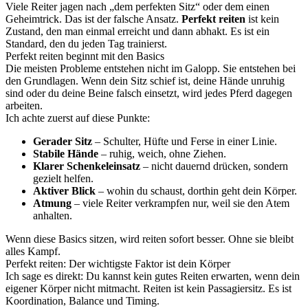
Viele Reiter jagen nach „dem perfekten Sitz“ oder dem einen
Geheimtrick. Das ist der falsche Ansatz.
Perfekt reiten
ist kein
Zustand, den man einmal erreicht und dann abhakt. Es ist ein
Standard, den du jeden Tag trainierst.
Perfekt reiten beginnt mit den Basics
Die meisten Probleme entstehen nicht im Galopp. Sie entstehen bei
den Grundlagen. Wenn dein Sitz schief ist, deine Hände unruhig
sind oder du deine Beine falsch einsetzt, wird jedes Pferd dagegen
arbeiten.
Ich achte zuerst auf diese Punkte:
Gerader Sitz
– Schulter, Hüfte und Ferse in einer Linie.
Stabile Hände
– ruhig, weich, ohne Ziehen.
Klarer Schenkeleinsatz
– nicht dauernd drücken, sondern
gezielt helfen.
Aktiver Blick
– wohin du schaust, dorthin geht dein Körper.
Atmung
– viele Reiter verkrampfen nur, weil sie den Atem
anhalten.
Wenn diese Basics sitzen, wird reiten sofort besser. Ohne sie bleibt
alles Kampf.
Perfekt reiten: Der wichtigste Faktor ist dein Körper
Ich sage es direkt: Du kannst kein gutes Reiten erwarten, wenn dein
eigener Körper nicht mitmacht. Reiten ist kein Passagiersitz. Es ist
Koordination, Balance und Timing.