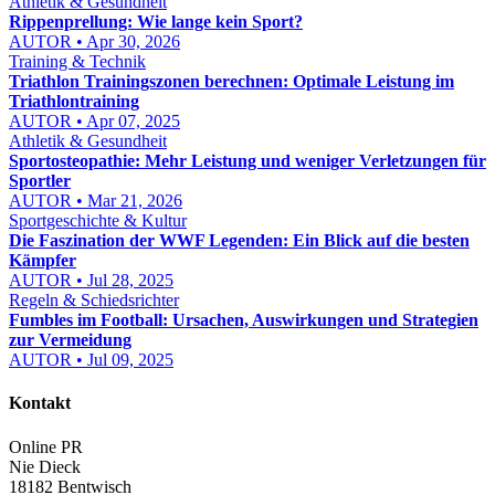
Athletik & Gesundheit
Rippenprellung: Wie lange kein Sport?
AUTOR • Apr 30, 2026
Training & Technik
Triathlon Trainingszonen berechnen: Optimale Leistung im
Triathlontraining
AUTOR • Apr 07, 2025
Athletik & Gesundheit
Sportosteopathie: Mehr Leistung und weniger Verletzungen für
Sportler
AUTOR • Mar 21, 2026
Sportgeschichte & Kultur
Die Faszination der WWF Legenden: Ein Blick auf die besten
Kämpfer
AUTOR • Jul 28, 2025
Regeln & Schiedsrichter
Fumbles im Football: Ursachen, Auswirkungen und Strategien
zur Vermeidung
AUTOR • Jul 09, 2025
Kontakt
Online PR
Nie Dieck
18182 Bentwisch