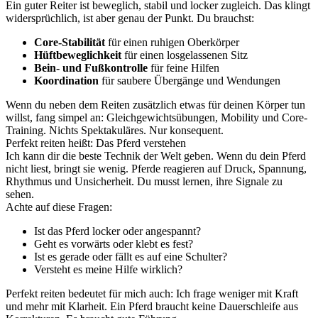
Ein guter Reiter ist beweglich, stabil und locker zugleich. Das klingt
widersprüchlich, ist aber genau der Punkt. Du brauchst:
Core-Stabilität
für einen ruhigen Oberkörper
Hüftbeweglichkeit
für einen losgelassenen Sitz
Bein- und Fußkontrolle
für feine Hilfen
Koordination
für saubere Übergänge und Wendungen
Wenn du neben dem Reiten zusätzlich etwas für deinen Körper tun
willst, fang simpel an: Gleichgewichtsübungen, Mobility und Core-
Training. Nichts Spektakuläres. Nur konsequent.
Perfekt reiten heißt: Das Pferd verstehen
Ich kann dir die beste Technik der Welt geben. Wenn du dein Pferd
nicht liest, bringt sie wenig. Pferde reagieren auf Druck, Spannung,
Rhythmus und Unsicherheit. Du musst lernen, ihre Signale zu
sehen.
Achte auf diese Fragen:
Ist das Pferd locker oder angespannt?
Geht es vorwärts oder klebt es fest?
Ist es gerade oder fällt es auf eine Schulter?
Versteht es meine Hilfe wirklich?
Perfekt reiten bedeutet für mich auch: Ich frage weniger mit Kraft
und mehr mit Klarheit. Ein Pferd braucht keine Dauerschleife aus