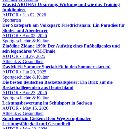
Was ist AROHA? Ursprung, Wirkung und wie das Training
funktioniert
AUTOR • Jan 02, 2026
Sportarten
Der Skatepark am Volkspark Friedrichshain: Ein Paradies für
Skater und Abenteurer
AUTOR • Apr 02, 2026
Sportgeschichte & Kultur
Zinédine Zidane 1998: Der Aufstieg eines Fußballgenies und
sein legendäres WM-Finale
AUTOR • Jul 29, 2025
Athletik & Gesundheit
Das McFit Summer Special: Fit in den Sommer starten!
AUTOR • Jun 20, 2025
Sportgeschichte & Kultur
Die besten deutschen Basketballspieler: Ein Blick auf die
Basketballlegenden aus Deutschland
AUTOR • Apr 23, 2026
Sportgeschichte & Kultur
Leistungsbewertung im Schulsport in Sachsen
AUTOR • May 15, 2026
Athletik & Gesundheit
Sportmedizin Gießen: Dein Weg zu optimaler
Leistungsfähigkeit und Gesundheit
AUTOR • Mar 22, 2026