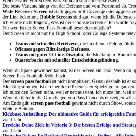
Welche Arten von Screen Pass Football sind am effektivsten?
Die beste Variante hängt von der Defense und vom Personnel ab. Trot
Wide Receiver Screen
ist stark gegen Soft Coverage oder aggressiv
der Line bekommt.
Bubble Screens
sind gut, wenn ich die Defense sc
Ich würde nicht fragen: „Was ist der schönste Screen?“ Ich würde fr
Für wen ist der Screen Pass Football besonders nützlich?
Der Screen ist nicht nur für High-School- oder College-Systeme releva
Teams mit schnellen Receivern
, die im offenen Feld gefährlic
Offenses gegen Blitz-lastige Defenses
.
Teams mit guter O-Line-Disziplin
, die Blocking im Raum kö
Quarterbacks mit schneller Entscheidungsfindung
.
Wenn du Space gewinnen kannst, ist der Screen ein Tool. Wenn du Spac
Screen Pass Football: Mein Fazit
Der
screen pass football
ist nicht kompliziert. Genau deshalb ist er 
Blocking stimmen, ist er einer der effizientesten Spielzüge im ganzen
Ich nutze den Screen nicht, weil er nett aussieht. Ich nutze ihn, wei
Wenn du tiefer in die Grundlagen von Pass Concepts einsteigen willst,
Am Ende gilt:
screen pass football
gewinnt nicht durch Show, sonder
Weitere Beiträge
Kickbase Aufstellung: Der ultimative Guide für erfolgreiche Fa
vor 1 Jahr
Erreiche Deine Ziele in Victoria 3: Die besten Erfolge und Strate
vor 1 Jahr
Heute im Fokus: Fußballspiel Deutschland vs. Italien – Alle Info