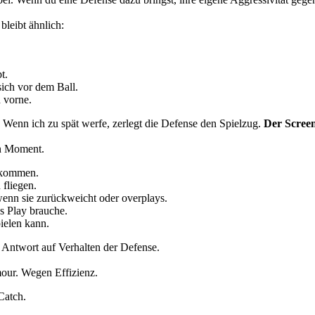
leibt ähnlich:
t.
sich vor dem Ball.
 vorne.
. Wenn ich zu spät werfe, zerlegt die Defense den Spielzug.
Der Screen
gen Moment.
 kommen.
 fliegen.
wenn sie zurückweicht oder overplays.
es Play brauche.
ielen kann.
s Antwort auf Verhalten der Defense.
mour. Wegen Effizienz.
Catch.