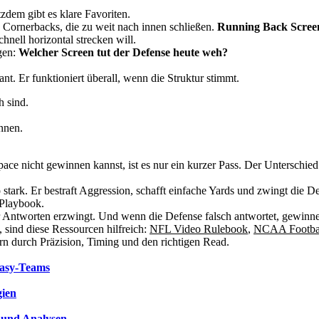
zdem gibt es klare Favoriten.
e Cornerbacks, die zu weit nach innen schließen.
Running Back Scree
hnell horizontal strecken will.
agen:
Welcher Screen tut der Defense heute weh?
nt. Er funktioniert überall, wenn die Struktur stimmt.
h sind.
nnen.
e nicht gewinnen kannst, ist es nur ein kurzer Pass. Der Unterschied 
so stark. Er bestraft Aggression, schafft einfache Yards und zwingt di
 Playbook.
l er Antworten erzwingt. Und wenn die Defense falsch antwortet, gewinne
 sind diese Ressourcen hilfreich:
NFL Video Rulebook
,
NCAA Footba
n durch Präzision, Timing und den richtigen Read.
ntasy-Teams
gien
s und Analysen