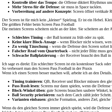
Kontrolle über das Tempo
: die Offense diktiert Rhythmus un
Mehr Stress für die Defense
: sie muss in Space tacklen.
Vorbereitung auf andere Konzepte
: Screen öffnet vertikale
Der Screen ist für mich kein „kleiner“ Spielzug. Er ist ein Hebel. 
Die größten Fehler beim Screen Pass Football
Die meisten Screens scheitern nicht an der Idee. Sie scheitern an der 
Schlechtes Timing
– der Ball kommt zu früh oder zu spät.
Keine klare Block-Ansage
– wenn Blocker nicht wissen, wen s
Zu wenig Täuschung
– wenn die Defense den Screen sofort liest
Falscher Read vom Quarterback
– nicht jeder Blitz muss ge
Schwache Ballplatzierung
– der Receiver braucht den Ball in
Ich sage es direkt: Ein schlechter Screen ist ein kostenloser Sack 
So verbessert man den Screen Pass Football in der Praxis
Wenn ich einen Screen besser machen will, arbeite ich an den Details
Timing trainieren
: QB, Receiver und Blocker müssen den gl
Pass Rush lesen
: Screens nur dann spielen, wenn die Defense w
Block-Winkel üben
: gute Screens brauchen saubere Winkel, k
Ball Security priorisieren
: nach dem Catch zählt jeder Schritt.
Varianten einbauen
: gleiche Formation, anderes Ziel, gleich
Wenn du den gleichen Screen immer gleich spielst, wird die Defense ih