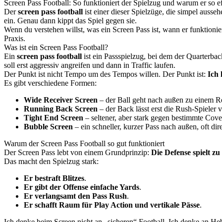
Screen Pass Football: So funktioniert der Spielzug und warum er so eff
Der
screen pass football
ist einer dieser Spielzüge, die simpel ausse
ein. Genau dann kippt das Spiel gegen sie.
Wenn du verstehen willst, was ein Screen Pass ist, wann er funktioniert
Praxis.
Was ist ein Screen Pass Football?
Ein
screen pass football
ist ein Passspielzug, bei dem der Quarterb
soll erst aggressiv angreifen und dann in Traffic laufen.
Der Punkt ist nicht Tempo um des Tempos willen. Der Punkt ist:
Ich 
Es gibt verschiedene Formen:
Wide Receiver Screen
– der Ball geht nach außen zu einem Re
Running Back Screen
– der Back lässt erst die Rush-Spieler
Tight End Screen
– seltener, aber stark gegen bestimmte Cove
Bubble Screen
– ein schneller, kurzer Pass nach außen, oft di
Warum der Screen Pass Football so gut funktioniert
Der Screen Pass lebt von einem Grundprinzip:
Die Defense spielt zu
Das macht den Spielzug stark:
Er bestraft Blitzes
.
Er gibt der Offense einfache Yards
.
Er verlangsamt den Pass Rush
.
Er schafft Raum für Play Action und vertikale Pässe
.
Ich denke beim Screen nicht an „sicheren“ Football. Ich denke an Heb