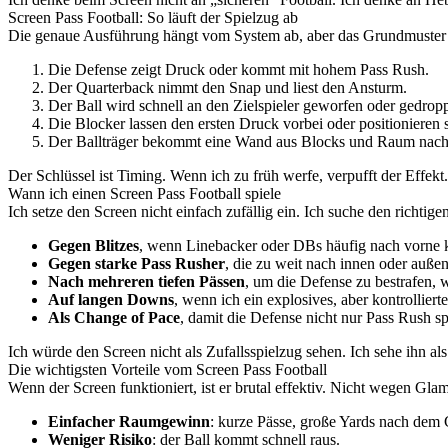
Screen Pass Football: So läuft der Spielzug ab
Die genaue Ausführung hängt vom System ab, aber das Grundmuster b
Die Defense zeigt Druck oder kommt mit hohem Pass Rush.
Der Quarterback nimmt den Snap und liest den Ansturm.
Der Ball wird schnell an den Zielspieler geworfen oder gedropp
Die Blocker lassen den ersten Druck vorbei oder positionieren 
Der Ballträger bekommt eine Wand aus Blocks und Raum nach
Der Schlüssel ist Timing. Wenn ich zu früh werfe, verpufft der Effekt
Wann ich einen Screen Pass Football spiele
Ich setze den Screen nicht einfach zufällig ein. Ich suche den richti
Gegen Blitzes
, wenn Linebacker oder DBs häufig nach vorne
Gegen starke Pass Rusher
, die zu weit nach innen oder außen
Nach mehreren tiefen Pässen
, um die Defense zu bestrafen, 
Auf langen Downs
, wenn ich ein explosives, aber kontrolliert
Als Change of Pace
, damit die Defense nicht nur Pass Rush sp
Ich würde den Screen nicht als Zufallsspielzug sehen. Ich sehe ihn al
Die wichtigsten Vorteile vom Screen Pass Football
Wenn der Screen funktioniert, ist er brutal effektiv. Nicht wegen Gla
Einfacher Raumgewinn
: kurze Pässe, große Yards nach dem 
Weniger Risiko
: der Ball kommt schnell raus.