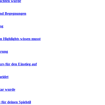
 achten würde
 und Begegnungen
ing
en Highlights wissen musst
ärung
rs für den Einstieg auf
heidet
tar wurde
für deinen Spielstil