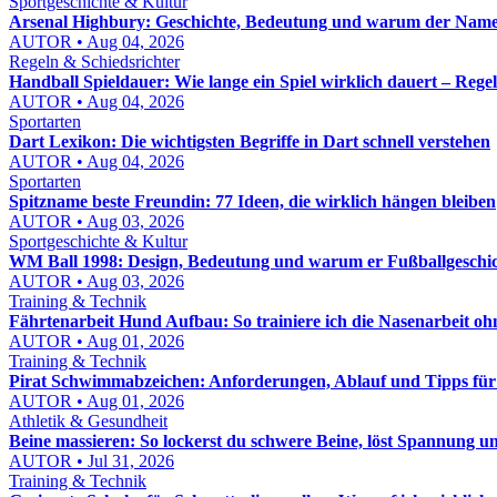
Sportgeschichte & Kultur
Arsenal Highbury: Geschichte, Bedeutung und warum der Name b
AUTOR • Aug 04, 2026
Regeln & Schiedsrichter
Handball Spieldauer: Wie lange ein Spiel wirklich dauert – Reg
AUTOR • Aug 04, 2026
Sportarten
Dart Lexikon: Die wichtigsten Begriffe in Dart schnell verstehen
AUTOR • Aug 04, 2026
Sportarten
Spitzname beste Freundin: 77 Ideen, die wirklich hängen bleiben
AUTOR • Aug 03, 2026
Sportgeschichte & Kultur
WM Ball 1998: Design, Bedeutung und warum er Fußballgeschic
AUTOR • Aug 03, 2026
Training & Technik
Fährtenarbeit Hund Aufbau: So trainiere ich die Nasenarbeit o
AUTOR • Aug 01, 2026
Training & Technik
Pirat Schwimmabzeichen: Anforderungen, Ablauf und Tipps für
AUTOR • Aug 01, 2026
Athletik & Gesundheit
Beine massieren: So lockerst du schwere Beine, löst Spannung u
AUTOR • Jul 31, 2026
Training & Technik