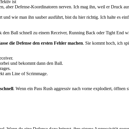
ektiv ist
hen, aber Defense-Koordinatoren nerven. Ich mag ihn, weil er Druck aus
 und wie man ihn sauber ausführt, bist du hier richtig. Ich halte es ein
ack den Ball schnell zu einem Receiver, Running Back oder Tight End 
lasse die Defense den ersten Fehler machen
. Sie kommt hoch, ich sp
ceiver.
 vorbei und bekommt dann den Ball.
rages.
rekt am Line of Scrimmage.
 schnell
. Wenn ein Pass Rush aggressiv nach vorne explodiert, öffnen s
el. Wenn du eine Defense dazu bringst, ihre eigene Aggressivität gegen