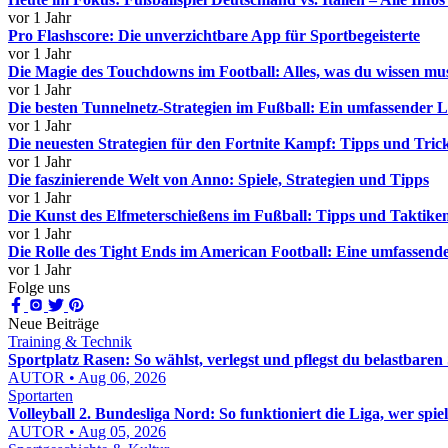
vor 1 Jahr
Pro Flashscore: Die unverzichtbare App für Sportbegeisterte
vor 1 Jahr
Die Magie des Touchdowns im Football: Alles, was du wissen mu
vor 1 Jahr
Die besten Tunnelnetz-Strategien im Fußball: Ein umfassender L
vor 1 Jahr
Die neuesten Strategien für den Fortnite Kampf: Tipps und Trick
vor 1 Jahr
Die faszinierende Welt von Anno: Spiele, Strategien und Tipps
vor 1 Jahr
Die Kunst des Elfmeterschießens im Fußball: Tipps und Taktike
vor 1 Jahr
Die Rolle des Tight Ends im American Football: Eine umfassende
vor 1 Jahr
Folge uns
Neue Beiträge
Training & Technik
Sportplatz Rasen: So wählst, verlegst und pflegst du belastbaren
AUTOR • Aug 06, 2026
Sportarten
Volleyball 2. Bundesliga Nord: So funktioniert die Liga, wer spie
AUTOR • Aug 05, 2026