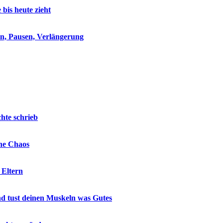
is heute zieht
eln, Pausen, Verlängerung
hte schrieb
hne Chaos
 Eltern
nd tust deinen Muskeln was Gutes