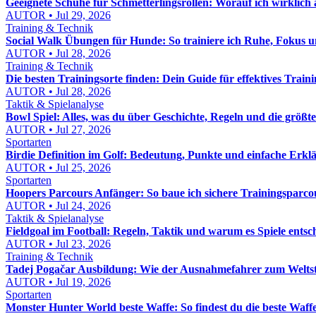
Geeignete Schuhe für Schmetterlingsrollen: Worauf ich wirklich
AUTOR • Jul 29, 2026
Training & Technik
Social Walk Übungen für Hunde: So trainiere ich Ruhe, Fokus
AUTOR • Jul 28, 2026
Training & Technik
Die besten Trainingsorte finden: Dein Guide für effektives Train
AUTOR • Jul 28, 2026
Taktik & Spielanalyse
Bowl Spiel: Alles, was du über Geschichte, Regeln und die größt
AUTOR • Jul 27, 2026
Sportarten
Birdie Definition im Golf: Bedeutung, Punkte und einfache Erkl
AUTOR • Jul 25, 2026
Sportarten
Hoopers Parcours Anfänger: So baue ich sichere Trainingsparcou
AUTOR • Jul 24, 2026
Taktik & Spielanalyse
Fieldgoal im Football: Regeln, Taktik und warum es Spiele entsc
AUTOR • Jul 23, 2026
Training & Technik
Tadej Pogačar Ausbildung: Wie der Ausnahmefahrer zum Welts
AUTOR • Jul 19, 2026
Sportarten
Monster Hunter World beste Waffe: So findest du die beste Waffe 