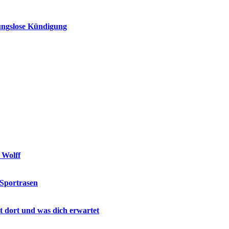
ungslose Kündigung
 Wolff
 Sportrasen
lt dort und was dich erwartet