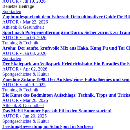
AUTOR • Jul 19, 2026
Beliebte Beiträge
Sportarten
Zughundesport mit dem Fahrrad: Dein ultimativer Guide für Bi
AUTOR • Mar 22, 2026
Athletik & Gesundheit
Sport nach Polypenentfernung im Darm: Sicher zurück zu Train
AUTOR • Jan 06, 2026
Training & Technik
Aroha: Der sanfte, kraftvolle Mix aus Haka, Kung Fu und Tai C
AUTOR • Jan 03, 2026
Sportarten
Der Skatepark am Volkspark Friedrichshain: Ein Paradies für 
AUTOR • Apr 02, 2026
Sportgeschichte & Kultur
Zinédine Zidane 1998: Der Aufstieg eines Fußballgenies und sei
AUTOR • Jul 29, 2025
Training & Technik
Die Kunst des Badminton Aufschlags: Technik, Tipps und Tricks
AUTOR • Mar 26, 2026
Athletik & Gesundheit
Das McFit Summer Special: Fit in den Sommer starten!
AUTOR • Jun 20, 2025
Sportgeschichte & Kultur
Leistungsbewertung im Schulsport in Sachsen