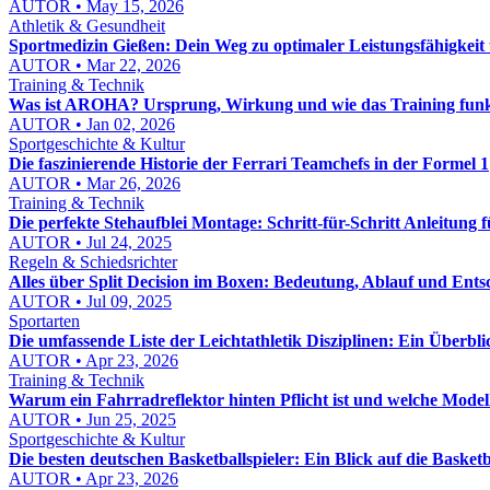
AUTOR • May 15, 2026
Athletik & Gesundheit
Sportmedizin Gießen: Dein Weg zu optimaler Leistungsfähigkeit
AUTOR • Mar 22, 2026
Training & Technik
Was ist AROHA? Ursprung, Wirkung und wie das Training funk
AUTOR • Jan 02, 2026
Sportgeschichte & Kultur
Die faszinierende Historie der Ferrari Teamchefs in der Formel 1
AUTOR • Mar 26, 2026
Training & Technik
Die perfekte Stehaufblei Montage: Schritt-für-Schritt Anleitung
AUTOR • Jul 24, 2025
Regeln & Schiedsrichter
Alles über Split Decision im Boxen: Bedeutung, Ablauf und Ent
AUTOR • Jul 09, 2025
Sportarten
Die umfassende Liste der Leichtathletik Disziplinen: Ein Überbli
AUTOR • Apr 23, 2026
Training & Technik
Warum ein Fahrradreflektor hinten Pflicht ist und welche Modell
AUTOR • Jun 25, 2025
Sportgeschichte & Kultur
Die besten deutschen Basketballspieler: Ein Blick auf die Baske
AUTOR • Apr 23, 2026