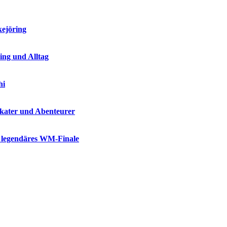
kejöring
ing und Alltag
hi
Skater und Abenteurer
n legendäres WM-Finale