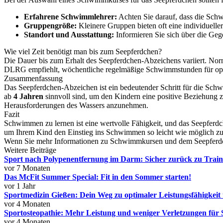
Erfahrene Schwimmlehrer:
Achten Sie darauf, dass die Sch
Gruppengröße:
Kleinere Gruppen bieten oft eine individuelle
Standort und Ausstattung:
Informieren Sie sich über die Ge
Wie viel Zeit benötigt man bis zum Seepferdchen?
Die Dauer bis zum Erhalt des Seepferdchen-Abzeichens variiert. N
DLRG empfiehlt, wöchentliche regelmäßige Schwimmstunden für opti
Zusammenfassung
Das Seepferdchen-Abzeichen ist ein bedeutender Schritt für die Sc
ab
4 Jahren
sinnvoll sind, um den Kindern eine positive Beziehung 
Herausforderungen des Wassers anzunehmen.
Fazit
Schwimmen zu lernen ist eine wertvolle Fähigkeit, und das Seepferdc
um Ihrem Kind den Einstieg ins Schwimmen so leicht wie möglich z
Wenn Sie mehr Informationen zu Schwimmkursen und dem Seepferdch
Weitere Beiträge
Sport nach Polypenentfernung im Darm: Sicher zurück zu Train
vor 7 Monaten
Das McFit Summer Special: Fit in den Sommer starten!
vor 1 Jahr
Sportmedizin Gießen: Dein Weg zu optimaler Leistungsfähigkeit
vor 4 Monaten
Sportosteopathie: Mehr Leistung und weniger Verletzungen für 
vor 4 Monaten