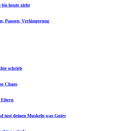
is heute zieht
eln, Pausen, Verlängerung
hte schrieb
hne Chaos
 Eltern
nd tust deinen Muskeln was Gutes