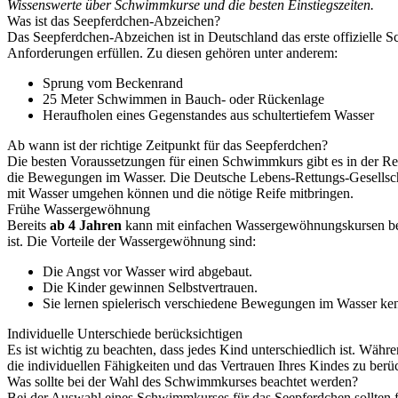
Wissenswerte über Schwimmkurse und die besten Einstiegszeiten.
Was ist das Seepferdchen-Abzeichen?
Das Seepferdchen-Abzeichen ist in Deutschland das erste offizielle 
Anforderungen erfüllen. Zu diesen gehören unter anderem:
Sprung vom Beckenrand
25 Meter Schwimmen in Bauch- oder Rückenlage
Heraufholen eines Gegenstandes aus schultertiefem Wasser
Ab wann ist der richtige Zeitpunkt für das Seepferdchen?
Die besten Voraussetzungen für einen Schwimmkurs gibt es in der R
die Bewegungen im Wasser. Die Deutsche Lebens-Rettungs-Gesellscha
mit Wasser umgehen können und die nötige Reife mitbringen.
Frühe Wassergewöhnung
Bereits
ab 4 Jahren
kann mit einfachen Wassergewöhnungskursen beg
ist. Die Vorteile der Wassergewöhnung sind:
Die Angst vor Wasser wird abgebaut.
Die Kinder gewinnen Selbstvertrauen.
Sie lernen spielerisch verschiedene Bewegungen im Wasser ke
Individuelle Unterschiede berücksichtigen
Es ist wichtig zu beachten, dass jedes Kind unterschiedlich ist. Währe
die individuellen Fähigkeiten und das Vertrauen Ihres Kindes zu berüc
Was sollte bei der Wahl des Schwimmkurses beachtet werden?
Bei der Auswahl eines Schwimmkurses für das Seepferdchen sollten f