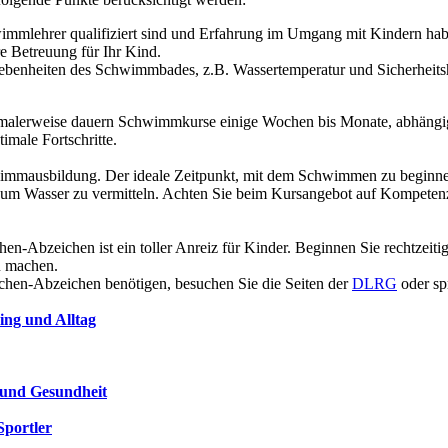
wimmlehrer qualifiziert sind und Erfahrung im Umgang mit Kindern hab
re Betreuung für Ihr Kind.
gebenheiten des Schwimmbades, z.B. Wassertemperatur und Sicherheits
ormalerweise dauern Schwimmkurse einige Wochen bis Monate, abhängi
male Fortschritte.
hwimmausbildung. Der ideale Zeitpunkt, mit dem Schwimmen zu beginne
zum Wasser zu vermitteln. Achten Sie beim Kursangebot auf Kompetenz
hen-Abzeichen ist ein toller Anreiz für Kinder. Beginnen Sie rechtze
u machen.
en-Abzeichen benötigen, besuchen Sie die Seiten der
DLRG
oder sp
ing und Alltag
 und Gesundheit
Sportler