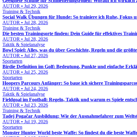
Geeignete Schuhe für Schmetterlingsrollen: Worauf ich wirklich
AUTOR • Jul 29, 2026
Training & Technik
Social Walk Übungen für Hunde: So trainiere ich Ruhe, Fokus
AUTOR • Jul 28, 2026
Training & Technik
Die besten Trainingsorte finden: Dein Guide für effektives Train
AUTOR • Jul 28, 2026
Taktik & Spielanalyse
Bowl Spiel: Alles, was du über Geschichte, Regeln und die größt
AUTOR • Jul 27, 2026
Sportarten
Birdie Definition im Golf: Bedeutung, Punkte und einfache Erkl
AUTOR • Jul 25, 2026
Sportarten
Hoopers Parcours Anfänger: So baue ich sichere Trainingsparcou
AUTOR • Jul 24, 2026
Taktik & Spielanalyse
Fieldgoal im Football: Regeln, Taktik und warum es Spiele entsc
AUTOR • Jul 23, 2026
Training & Technik
Tadej Pogačar Ausbildung: Wie der Ausnahmefahrer zum Welts
AUTOR • Jul 19, 2026
Sportarten
Monster Hunter World beste Waffe: So findest du die beste Waffe 