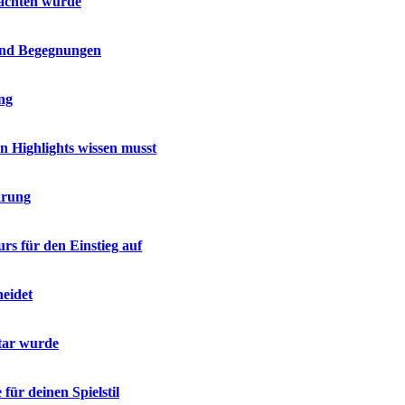
 achten würde
 und Begegnungen
ing
en Highlights wissen musst
ärung
rs für den Einstieg auf
heidet
tar wurde
für deinen Spielstil