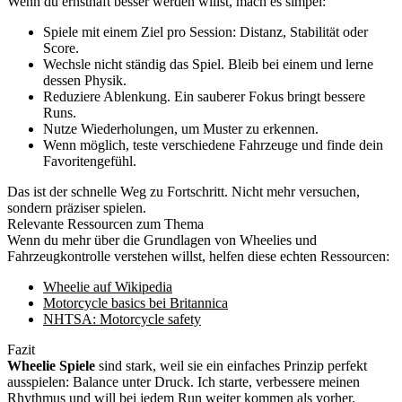
Wenn du ernsthaft besser werden willst, mach es simpel:
Spiele mit einem Ziel pro Session: Distanz, Stabilität oder
Score.
Wechsle nicht ständig das Spiel. Bleib bei einem und lerne
dessen Physik.
Reduziere Ablenkung. Ein sauberer Fokus bringt bessere
Runs.
Nutze Wiederholungen, um Muster zu erkennen.
Wenn möglich, teste verschiedene Fahrzeuge und finde dein
Favoritengefühl.
Das ist der schnelle Weg zu Fortschritt. Nicht mehr versuchen,
sondern präziser spielen.
Relevante Ressourcen zum Thema
Wenn du mehr über die Grundlagen von Wheelies und
Fahrzeugkontrolle verstehen willst, helfen diese echten Ressourcen:
Wheelie auf Wikipedia
Motorcycle basics bei Britannica
NHTSA: Motorcycle safety
Fazit
Wheelie Spiele
sind stark, weil sie ein einfaches Prinzip perfekt
ausspielen: Balance unter Druck. Ich starte, verbessere meinen
Rhythmus und will bei jedem Run weiter kommen als vorher.