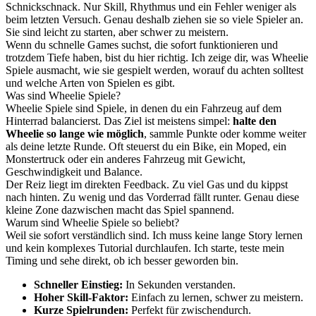
Schnickschnack. Nur Skill, Rhythmus und ein Fehler weniger als
beim letzten Versuch. Genau deshalb ziehen sie so viele Spieler an.
Sie sind leicht zu starten, aber schwer zu meistern.
Wenn du schnelle Games suchst, die sofort funktionieren und
trotzdem Tiefe haben, bist du hier richtig. Ich zeige dir, was Wheelie
Spiele ausmacht, wie sie gespielt werden, worauf du achten solltest
und welche Arten von Spielen es gibt.
Was sind Wheelie Spiele?
Wheelie Spiele sind Spiele, in denen du ein Fahrzeug auf dem
Hinterrad balancierst. Das Ziel ist meistens simpel:
halte den
Wheelie so lange wie möglich
, sammle Punkte oder komme weiter
als deine letzte Runde. Oft steuerst du ein Bike, ein Moped, ein
Monstertruck oder ein anderes Fahrzeug mit Gewicht,
Geschwindigkeit und Balance.
Der Reiz liegt im direkten Feedback. Zu viel Gas und du kippst
nach hinten. Zu wenig und das Vorderrad fällt runter. Genau diese
kleine Zone dazwischen macht das Spiel spannend.
Warum sind Wheelie Spiele so beliebt?
Weil sie sofort verständlich sind. Ich muss keine lange Story lernen
und kein komplexes Tutorial durchlaufen. Ich starte, teste mein
Timing und sehe direkt, ob ich besser geworden bin.
Schneller Einstieg:
In Sekunden verstanden.
Hoher Skill-Faktor:
Einfach zu lernen, schwer zu meistern.
Kurze Spielrunden:
Perfekt für zwischendurch.