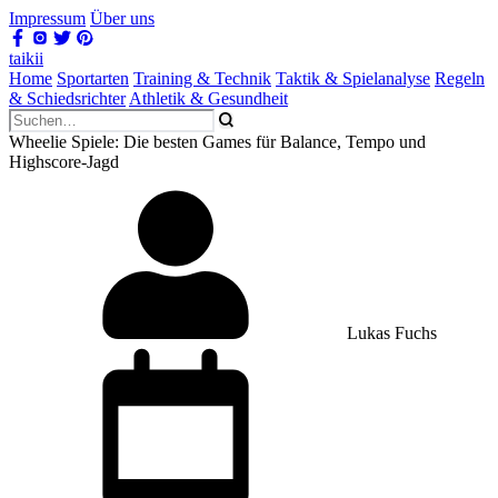
Impressum
Über uns
taikii
Home
Sportarten
Training & Technik
Taktik & Spielanalyse
Regeln
& Schiedsrichter
Athletik & Gesundheit
Wheelie Spiele: Die besten Games für Balance, Tempo und
Highscore-Jagd
Lukas Fuchs