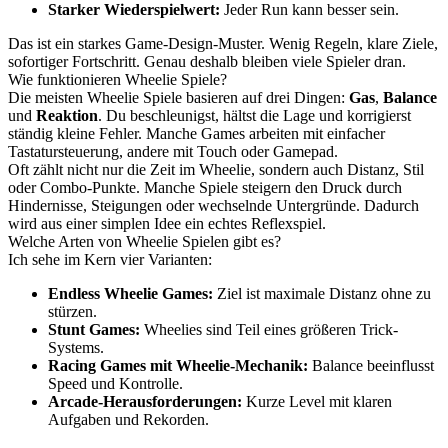
Starker Wiederspielwert:
Jeder Run kann besser sein.
Das ist ein starkes Game-Design-Muster. Wenig Regeln, klare Ziele,
sofortiger Fortschritt. Genau deshalb bleiben viele Spieler dran.
Wie funktionieren Wheelie Spiele?
Die meisten Wheelie Spiele basieren auf drei Dingen:
Gas
,
Balance
und
Reaktion
. Du beschleunigst, hältst die Lage und korrigierst
ständig kleine Fehler. Manche Games arbeiten mit einfacher
Tastatursteuerung, andere mit Touch oder Gamepad.
Oft zählt nicht nur die Zeit im Wheelie, sondern auch Distanz, Stil
oder Combo-Punkte. Manche Spiele steigern den Druck durch
Hindernisse, Steigungen oder wechselnde Untergründe. Dadurch
wird aus einer simplen Idee ein echtes Reflexspiel.
Welche Arten von Wheelie Spielen gibt es?
Ich sehe im Kern vier Varianten:
Endless Wheelie Games:
Ziel ist maximale Distanz ohne zu
stürzen.
Stunt Games:
Wheelies sind Teil eines größeren Trick-
Systems.
Racing Games mit Wheelie-Mechanik:
Balance beeinflusst
Speed und Kontrolle.
Arcade-Herausforderungen:
Kurze Level mit klaren
Aufgaben und Rekorden.