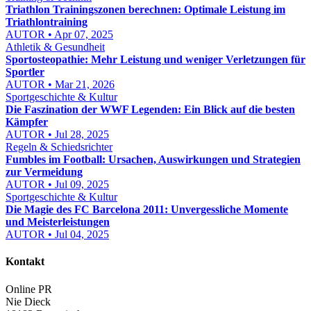
Triathlon Trainingszonen berechnen: Optimale Leistung im
Triathlontraining
AUTOR • Apr 07, 2025
Athletik & Gesundheit
Sportosteopathie: Mehr Leistung und weniger Verletzungen für
Sportler
AUTOR • Mar 21, 2026
Sportgeschichte & Kultur
Die Faszination der WWF Legenden: Ein Blick auf die besten
Kämpfer
AUTOR • Jul 28, 2025
Regeln & Schiedsrichter
Fumbles im Football: Ursachen, Auswirkungen und Strategien
zur Vermeidung
AUTOR • Jul 09, 2025
Sportgeschichte & Kultur
Die Magie des FC Barcelona 2011: Unvergessliche Momente
und Meisterleistungen
AUTOR • Jul 04, 2025
Kontakt
Online PR
Nie Dieck