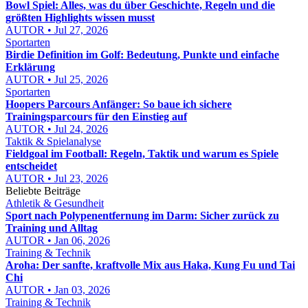
Bowl Spiel: Alles, was du über Geschichte, Regeln und die
größten Highlights wissen musst
AUTOR • Jul 27, 2026
Sportarten
Birdie Definition im Golf: Bedeutung, Punkte und einfache
Erklärung
AUTOR • Jul 25, 2026
Sportarten
Hoopers Parcours Anfänger: So baue ich sichere
Trainingsparcours für den Einstieg auf
AUTOR • Jul 24, 2026
Taktik & Spielanalyse
Fieldgoal im Football: Regeln, Taktik und warum es Spiele
entscheidet
AUTOR • Jul 23, 2026
Beliebte Beiträge
Athletik & Gesundheit
Sport nach Polypenentfernung im Darm: Sicher zurück zu
Training und Alltag
AUTOR • Jan 06, 2026
Training & Technik
Aroha: Der sanfte, kraftvolle Mix aus Haka, Kung Fu und Tai
Chi
AUTOR • Jan 03, 2026
Training & Technik