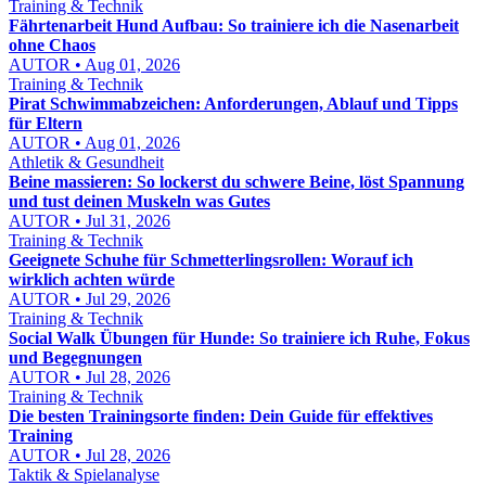
Training & Technik
Fährtenarbeit Hund Aufbau: So trainiere ich die Nasenarbeit
ohne Chaos
AUTOR • Aug 01, 2026
Training & Technik
Pirat Schwimmabzeichen: Anforderungen, Ablauf und Tipps
für Eltern
AUTOR • Aug 01, 2026
Athletik & Gesundheit
Beine massieren: So lockerst du schwere Beine, löst Spannung
und tust deinen Muskeln was Gutes
AUTOR • Jul 31, 2026
Training & Technik
Geeignete Schuhe für Schmetterlingsrollen: Worauf ich
wirklich achten würde
AUTOR • Jul 29, 2026
Training & Technik
Social Walk Übungen für Hunde: So trainiere ich Ruhe, Fokus
und Begegnungen
AUTOR • Jul 28, 2026
Training & Technik
Die besten Trainingsorte finden: Dein Guide für effektives
Training
AUTOR • Jul 28, 2026
Taktik & Spielanalyse