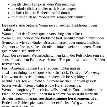
bei gleichem Tempo ist dein Puls niedriger
du erholst dich schneller nach Belastungen
du hältst längere Einheiten stabil durch
du fühlst dich bei moderatem Tempo entspannter
Das sind starke Signale. Wenn sie auftauchen, funktioniert dein
Training.
Wann du bei der Herzfrequenz vorsichtig sein solltest
Wenn du gesundheitliche Probleme hast, Medikamente nimmst oder
Symptome wie Schwindel, Brustschmerzen oder ungewöhnliche
Atemnot auftreten, solltest du nicht einfach weitertrainieren. Dann
gilt: medizinisch abklären.
Auch bei extremen Wetterbedingungen kann der Puls höher sein als
sonst. In so einem Fall passe ich mein Tempo an, statt stur an Zahlen
festzuhalten.
Fazit: Ausdauertraining Herzfrequenz richtig nutzen
ausdauertraining herzfrequenz ist kein Trick. Es ist ein Werkzeug.
Und wenn du es richtig nutzt, trainierst du besser, klüger und
nachhaltiger. Ich will nicht blind mehr machen. Ich will gezielt
besser werden. Genau dafür ist die Herzfrequenz da.
Wenn du langfristig Fortschritte willst, denk in Zonen, trainiere mit
Plan und bewerte jede Einheit im Kontext. So holst du mehr aus
deinem Training heraus.
ausdauertraining herzfrequenz
ist am
Ende kein Zahlenspiel, sondern der einfachste Weg zu besser
gesteuerter Ausdauer.