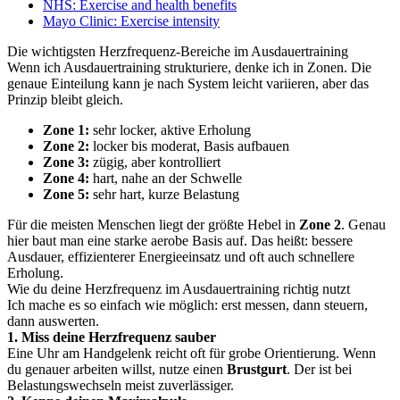
NHS: Exercise and health benefits
Mayo Clinic: Exercise intensity
Die wichtigsten Herzfrequenz-Bereiche im Ausdauertraining
Wenn ich Ausdauertraining strukturiere, denke ich in Zonen. Die
genaue Einteilung kann je nach System leicht variieren, aber das
Prinzip bleibt gleich.
Zone 1:
sehr locker, aktive Erholung
Zone 2:
locker bis moderat, Basis aufbauen
Zone 3:
zügig, aber kontrolliert
Zone 4:
hart, nahe an der Schwelle
Zone 5:
sehr hart, kurze Belastung
Für die meisten Menschen liegt der größte Hebel in
Zone 2
. Genau
hier baut man eine starke aerobe Basis auf. Das heißt: bessere
Ausdauer, effizienterer Energieeinsatz und oft auch schnellere
Erholung.
Wie du deine Herzfrequenz im Ausdauertraining richtig nutzt
Ich mache es so einfach wie möglich: erst messen, dann steuern,
dann auswerten.
1. Miss deine Herzfrequenz sauber
Eine Uhr am Handgelenk reicht oft für grobe Orientierung. Wenn
du genauer arbeiten willst, nutze einen
Brustgurt
. Der ist bei
Belastungswechseln meist zuverlässiger.