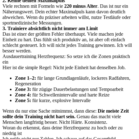
2. Kenne deinen Maximalpuls
Viele rechnen mit Formeln wie
220 minus Alter
. Das ist nur ein
Näherungswert. Dein echter Maximalpuls kann davon deutlich
abweichen. Wenn du präziser arbeiten willst, nutze Testläufe oder
sportmedizinische Messungen.
3. Trainiere absichtlich nicht immer am Limit
Das ist einer der größten Fehler überhaupt. Viele machen jede
Einheit zu hart. Das fühlt sich produktiv an, ist aber oft einfach
schlecht gesteuert. Ich will nicht jedes Training gewinnen. Ich will
besser werden.
Ausdauertraining Herzfrequenz: So setze ich die Zonen praktisch
ein
Hier ist die simple Regel: Nicht jede Einheit hat denselben Job.
Zone 1–2:
für lange Grundlagenläufe, lockeres Radfahren,
Regeneration
Zone 3:
für zügige Dauerbelastungen und Tempoarbeit
Zone 4:
für Schwellenintervalle und harte Reize
Zone 5:
für kurze, explosive Intervalle
Wenn du nur eine Sache mitnimmst, dann diese:
Die meiste Zeit
sollte dein Training nicht hart sein.
Genau das macht viele
Menschen langfristig besser. Nicht Härte. Konsistenz.
Woran du erkennst, dass deine Herzfrequenz zu hoch oder zu
niedrig ist
Ich prüfe nicht nur Zahlen. Ich schaue auf das Gesamtbild.