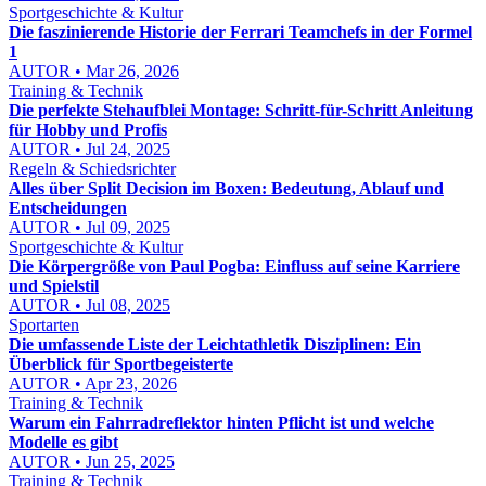
Sportgeschichte & Kultur
Die faszinierende Historie der Ferrari Teamchefs in der Formel
1
AUTOR • Mar 26, 2026
Training & Technik
Die perfekte Stehaufblei Montage: Schritt-für-Schritt Anleitung
für Hobby und Profis
AUTOR • Jul 24, 2025
Regeln & Schiedsrichter
Alles über Split Decision im Boxen: Bedeutung, Ablauf und
Entscheidungen
AUTOR • Jul 09, 2025
Sportgeschichte & Kultur
Die Körpergröße von Paul Pogba: Einfluss auf seine Karriere
und Spielstil
AUTOR • Jul 08, 2025
Sportarten
Die umfassende Liste der Leichtathletik Disziplinen: Ein
Überblick für Sportbegeisterte
AUTOR • Apr 23, 2026
Training & Technik
Warum ein Fahrradreflektor hinten Pflicht ist und welche
Modelle es gibt
AUTOR • Jun 25, 2025
Training & Technik