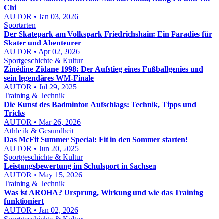
Chi
AUTOR • Jan 03, 2026
Sportarten
Der Skatepark am Volkspark Friedrichshain: Ein Paradies für
Skater und Abenteurer
AUTOR • Apr 02, 2026
Sportgeschichte & Kultur
Zinédine Zidane 1998: Der Aufstieg eines Fußballgenies und
sein legendäres WM-Finale
AUTOR • Jul 29, 2025
Training & Technik
Die Kunst des Badminton Aufschlags: Technik, Tipps und
Tricks
AUTOR • Mar 26, 2026
Athletik & Gesundheit
Das McFit Summer Special: Fit in den Sommer starten!
AUTOR • Jun 20, 2025
Sportgeschichte & Kultur
Leistungsbewertung im Schulsport in Sachsen
AUTOR • May 15, 2026
Training & Technik
Was ist AROHA? Ursprung, Wirkung und wie das Training
funktioniert
AUTOR • Jan 02, 2026
Sportgeschichte & Kultur