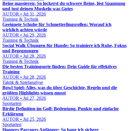
Beine massieren: So lockerst du schwere Beine, löst Spannung
und tust deinen Muskeln was Gutes
AUTOR • Jul 31, 2026
Training & Technik
Geeignete Schuhe für Schmetterlingsrollen: Worauf ich
wirklich achten würde
AUTOR • Jul 29, 2026
Training & Technik
Social Walk Übungen für Hunde: So trainiere ich Ruhe, Fokus
und Begegnungen
AUTOR • Jul 28, 2026
Training & Technik
Die besten Trainingsorte finden: Dein Guide für effektives
Training
AUTOR • Jul 28, 2026
Taktik & Spielanalyse
Bowl Spiel: Alles, was du über Geschichte, Regeln und die
größten Highlights wissen musst
AUTOR • Jul 27, 2026
Sportarten
Birdie Definition im Golf: Bedeutung, Punkte und einfache
Erklärung
AUTOR • Jul 25, 2026
Sportarten
Hoopers Parcours Anfänger: So baue ich sichere