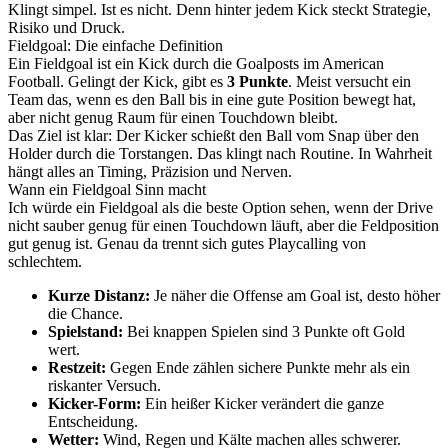
Klingt simpel. Ist es nicht. Denn hinter jedem Kick steckt Strategie,
Risiko und Druck.
Fieldgoal: Die einfache Definition
Ein Fieldgoal ist ein Kick durch die Goalposts im American
Football. Gelingt der Kick, gibt es
3 Punkte
. Meist versucht ein
Team das, wenn es den Ball bis in eine gute Position bewegt hat,
aber nicht genug Raum für einen Touchdown bleibt.
Das Ziel ist klar: Der Kicker schießt den Ball vom Snap über den
Holder durch die Torstangen. Das klingt nach Routine. In Wahrheit
hängt alles an Timing, Präzision und Nerven.
Wann ein Fieldgoal Sinn macht
Ich würde ein Fieldgoal als die beste Option sehen, wenn der Drive
nicht sauber genug für einen Touchdown läuft, aber die Feldposition
gut genug ist. Genau da trennt sich gutes Playcalling von
schlechtem.
Kurze Distanz:
Je näher die Offense am Goal ist, desto höher
die Chance.
Spielstand:
Bei knappen Spielen sind 3 Punkte oft Gold
wert.
Restzeit:
Gegen Ende zählen sichere Punkte mehr als ein
riskanter Versuch.
Kicker-Form:
Ein heißer Kicker verändert die ganze
Entscheidung.
Wetter:
Wind, Regen und Kälte machen alles schwerer.