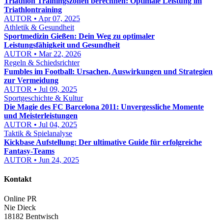
Triathlon Trainingszonen berechnen: Optimale Leistung im
Triathlontraining
AUTOR • Apr 07, 2025
Athletik & Gesundheit
Sportmedizin Gießen: Dein Weg zu optimaler
Leistungsfähigkeit und Gesundheit
AUTOR • Mar 22, 2026
Regeln & Schiedsrichter
Fumbles im Football: Ursachen, Auswirkungen und Strategien
zur Vermeidung
AUTOR • Jul 09, 2025
Sportgeschichte & Kultur
Die Magie des FC Barcelona 2011: Unvergessliche Momente
und Meisterleistungen
AUTOR • Jul 04, 2025
Taktik & Spielanalyse
Kickbase Aufstellung: Der ultimative Guide für erfolgreiche
Fantasy-Teams
AUTOR • Jun 24, 2025
Kontakt
Online PR
Nie Dieck
18182 Bentwisch