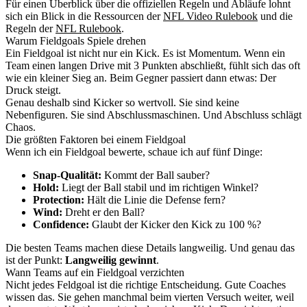
Für einen Überblick über die offiziellen Regeln und Abläufe lohnt
sich ein Blick in die Ressourcen der
NFL Video Rulebook
und die
Regeln der
NFL Rulebook
.
Warum Fieldgoals Spiele drehen
Ein Fieldgoal ist nicht nur ein Kick. Es ist Momentum. Wenn ein
Team einen langen Drive mit 3 Punkten abschließt, fühlt sich das oft
wie ein kleiner Sieg an. Beim Gegner passiert dann etwas: Der
Druck steigt.
Genau deshalb sind Kicker so wertvoll. Sie sind keine
Nebenfiguren. Sie sind Abschlussmaschinen. Und Abschluss schlägt
Chaos.
Die größten Faktoren bei einem Fieldgoal
Wenn ich ein Fieldgoal bewerte, schaue ich auf fünf Dinge:
Snap-Qualität:
Kommt der Ball sauber?
Hold:
Liegt der Ball stabil und im richtigen Winkel?
Protection:
Hält die Linie die Defense fern?
Wind:
Dreht er den Ball?
Confidence:
Glaubt der Kicker den Kick zu 100 %?
Die besten Teams machen diese Details langweilig. Und genau das
ist der Punkt:
Langweilig gewinnt
.
Wann Teams auf ein Fieldgoal verzichten
Nicht jedes Feldgoal ist die richtige Entscheidung. Gute Coaches
wissen das. Sie gehen manchmal beim vierten Versuch weiter, weil