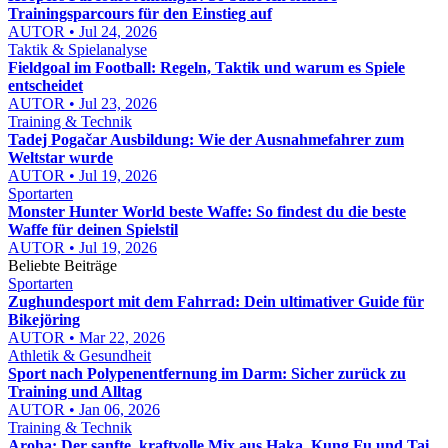
Trainingsparcours für den Einstieg auf
AUTOR • Jul 24, 2026
Taktik & Spielanalyse
Fieldgoal im Football: Regeln, Taktik und warum es Spiele
entscheidet
AUTOR • Jul 23, 2026
Training & Technik
Tadej Pogačar Ausbildung: Wie der Ausnahmefahrer zum
Weltstar wurde
AUTOR • Jul 19, 2026
Sportarten
Monster Hunter World beste Waffe: So findest du die beste
Waffe für deinen Spielstil
AUTOR • Jul 19, 2026
Beliebte Beiträge
Sportarten
Zughundesport mit dem Fahrrad: Dein ultimativer Guide für
Bikejöring
AUTOR • Mar 22, 2026
Athletik & Gesundheit
Sport nach Polypenentfernung im Darm: Sicher zurück zu
Training und Alltag
AUTOR • Jan 06, 2026
Training & Technik
Aroha: Der sanfte, kraftvolle Mix aus Haka, Kung Fu und Tai