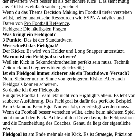
der erwartete Wert besser ist als der sichere Kick. Das sieht mutig
aus. Oft ist es einfach sauber gerechnet.
Wenn du das Thema Decision-Making im Football tiefer verstehen
willst, helfen analytische Ressourcen wie
ESPN Analytics
und
Daten von
Pro Football Reference
.
Fieldgoal: Die häufigsten Fragen
Was bringt ein Fieldgoal?
3 Punkte
. Das ist der Standardwert.
Wer schießt das Fieldgoal?
Der Kicker. Er wird von Holder und Long Snapper unterstützt.
Warum ist ein Fieldgoal so schwer?
Weil ein Kick in Sekundenbruchteilen perfekt sein muss. Technik,
Zeitdruck und Gegner wirken gleichzeitig.
Ist ein Fieldgoal immer sicherer als ein Touchdown-Versuch?
Nein. Sicherer nur im Sinne von geringerem Risiko. Aber auch
Fieldgoals können scheitern.
So denke ich über Fieldgoals
Ein gutes Football-Team lebt nicht von Highlights allein. Es lebt von
sauberer Ausführung. Das Fieldgoal ist dafür das perfekte Beispiel.
Kein Glamour. Kein Ego. Nur ein Job, der erledigt werden muss.
Wenn du Football besser verstehen willst, achte beim nächsten Spiel
nicht nur auf den Kick. Achte auf den Drive davor, die Feldposition
und die Entscheidung des Coaches. Genau da liegt der eigentliche
Wert.
Fieldgoal
ist am Ende mehr als ein Kick. Es ist Strategie, Präzision