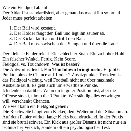
Wie ein Fieldgoal abläuft
Der Ablauf ist standardisiert, aber genau das macht ihn so brutal.
Jeder muss perfekt arbeiten.
Der Ball wird gesnapt.
Der Holder fängt den Ball und legt ihn sauber ab.
Der Kicker läuft an und trifft den Ball.
Der Ball muss zwischen den Stangen und über die Latte.
Der kleinste Fehler reicht. Ein schlechter Snap. Ein zu hoher Hold.
Ein falscher Winkel. Fertig. Kein Score.
Fieldgoal vs. Touchdown: Was ist besser?
Die Antwort ist leicht:
Ein Touchdown bringt mehr
. Er gibt 6
Punkte, plus die Chance auf 1 oder 2 Zusatzpunkte. Trotzdem ist
das Fieldgoal wichtig, weil Football nicht nur über maximale
Ausbeute läuft. Es geht auch um erwartbare Punkte.
Ich denke so darüber: Wenn du in guter Position bist, aber die
Offense stockt, nimm die 3 Punkte. Wer ständig alles erzwingen
will, verschenkt Chancen.
Wie weit kann ein Fieldgoal gehen?
Die Reichweite hängt vom Kicker, dem Wetter und der Situation ab.
Auf dem Papier wirken lange Kicks beeindruckend. In der Praxis
sind sie brutal schwer. Ein Kick aus großer Distanz ist nicht nur ein
technischer Versuch, sondern oft ein psychologischer Test.