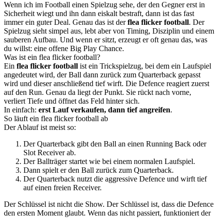
Wenn ich im Football einen Spielzug sehe, der den Gegner erst in
Sicherheit wiegt und ihn dann eiskalt bestraft, dann ist das fast
immer ein guter Deal. Genau das ist der
flea flicker football
. Der
Spielzug sieht simpel aus, lebt aber von Timing, Disziplin und einem
sauberen Aufbau. Und wenn er sitzt, erzeugt er oft genau das, was
du willst: eine offene Big Play Chance.
Was ist ein flea flicker football?
Ein
flea flicker football
ist ein Trickspielzug, bei dem ein Laufspiel
angedeutet wird, der Ball dann zurück zum Quarterback gepasst
wird und dieser anschließend tief wirft. Die Defence reagiert zuerst
auf den Run. Genau da liegt der Punkt. Sie rückt nach vorne,
verliert Tiefe und öffnet das Feld hinter sich.
In einfach:
erst Lauf verkaufen, dann tief angreifen
.
So läuft ein flea flicker football ab
Der Ablauf ist meist so:
Der Quarterback gibt den Ball an einen Running Back oder
Slot Receiver ab.
Der Ballträger startet wie bei einem normalen Laufspiel.
Dann spielt er den Ball zurück zum Quarterback.
Der Quarterback nutzt die aggressive Defence und wirft tief
auf einen freien Receiver.
Der Schlüssel ist nicht die Show. Der Schlüssel ist, dass die Defence
den ersten Moment glaubt. Wenn das nicht passiert, funktioniert der