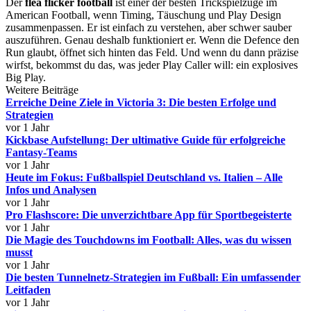
Der
flea flicker football
ist einer der besten Trickspielzüge im
American Football, wenn Timing, Täuschung und Play Design
zusammenpassen. Er ist einfach zu verstehen, aber schwer sauber
auszuführen. Genau deshalb funktioniert er. Wenn die Defence den
Run glaubt, öffnet sich hinten das Feld. Und wenn du dann präzise
wirfst, bekommst du das, was jeder Play Caller will: ein explosives
Big Play.
Weitere Beiträge
Erreiche Deine Ziele in Victoria 3: Die besten Erfolge und
Strategien
vor 1 Jahr
Kickbase Aufstellung: Der ultimative Guide für erfolgreiche
Fantasy-Teams
vor 1 Jahr
Heute im Fokus: Fußballspiel Deutschland vs. Italien – Alle
Infos und Analysen
vor 1 Jahr
Pro Flashscore: Die unverzichtbare App für Sportbegeisterte
vor 1 Jahr
Die Magie des Touchdowns im Football: Alles, was du wissen
musst
vor 1 Jahr
Die besten Tunnelnetz-Strategien im Fußball: Ein umfassender
Leitfaden
vor 1 Jahr