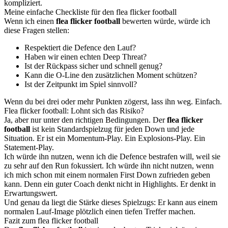
kompliziert.
Meine einfache Checkliste für den flea flicker football
Wenn ich einen
flea flicker football
bewerten würde, würde ich
diese Fragen stellen:
Respektiert die Defence den Lauf?
Haben wir einen echten Deep Threat?
Ist der Rückpass sicher und schnell genug?
Kann die O-Line den zusätzlichen Moment schützen?
Ist der Zeitpunkt im Spiel sinnvoll?
Wenn du bei drei oder mehr Punkten zögerst, lass ihn weg. Einfach.
Flea flicker football: Lohnt sich das Risiko?
Ja, aber nur unter den richtigen Bedingungen. Der
flea flicker
football
ist kein Standardspielzug für jeden Down und jede
Situation. Er ist ein Momentum-Play. Ein Explosions-Play. Ein
Statement-Play.
Ich würde ihn nutzen, wenn ich die Defence bestrafen will, weil sie
zu sehr auf den Run fokussiert. Ich würde ihn nicht nutzen, wenn
ich mich schon mit einem normalen First Down zufrieden geben
kann. Denn ein guter Coach denkt nicht in Highlights. Er denkt in
Erwartungswert.
Und genau da liegt die Stärke dieses Spielzugs: Er kann aus einem
normalen Lauf-Image plötzlich einen tiefen Treffer machen.
Fazit zum flea flicker football