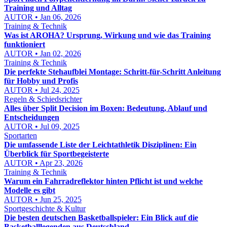
Training und Alltag
AUTOR • Jan 06, 2026
Training & Technik
Was ist AROHA? Ursprung, Wirkung und wie das Training
funktioniert
AUTOR • Jan 02, 2026
Training & Technik
Die perfekte Stehaufblei Montage: Schritt-für-Schritt Anleitung
für Hobby und Profis
AUTOR • Jul 24, 2025
Regeln & Schiedsrichter
Alles über Split Decision im Boxen: Bedeutung, Ablauf und
Entscheidungen
AUTOR • Jul 09, 2025
Sportarten
Die umfassende Liste der Leichtathletik Disziplinen: Ein
Überblick für Sportbegeisterte
AUTOR • Apr 23, 2026
Training & Technik
Warum ein Fahrradreflektor hinten Pflicht ist und welche
Modelle es gibt
AUTOR • Jun 25, 2025
Sportgeschichte & Kultur
Die besten deutschen Basketballspieler: Ein Blick auf die
Basketballlegenden aus Deutschland