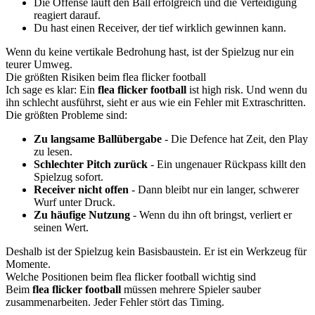
Die Offense läuft den Ball erfolgreich und die Verteidigung
reagiert darauf.
Du hast einen Receiver, der tief wirklich gewinnen kann.
Wenn du keine vertikale Bedrohung hast, ist der Spielzug nur ein
teurer Umweg.
Die größten Risiken beim flea flicker football
Ich sage es klar: Ein
flea flicker football
ist high risk. Und wenn du
ihn schlecht ausführst, sieht er aus wie ein Fehler mit Extraschritten.
Die größten Probleme sind:
Zu langsame Ballübergabe
- Die Defence hat Zeit, den Play
zu lesen.
Schlechter Pitch zurück
- Ein ungenauer Rückpass killt den
Spielzug sofort.
Receiver nicht offen
- Dann bleibt nur ein langer, schwerer
Wurf unter Druck.
Zu häufige Nutzung
- Wenn du ihn oft bringst, verliert er
seinen Wert.
Deshalb ist der Spielzug kein Basisbaustein. Er ist ein Werkzeug für
Momente.
Welche Positionen beim flea flicker football wichtig sind
Beim
flea flicker football
müssen mehrere Spieler sauber
zusammenarbeiten. Jeder Fehler stört das Timing.