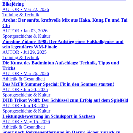
Bikejöring
AUTOR • Mar 22, 2026
Training & Technik
Aroha: Der sanfte, kraftvolle Mix aus Haka, Kung Fu und Tai
Chi
AUTOR • Jan 03, 2026
Sportgeschichte & Kultur
Zinédine Zidane 1998: Der Aufstieg eines Fußballgenies und
sein legendäres WM-Finale
AUTOR • Jul 29, 2025
Training & Technik
Die Kunst des Badminton Aufschlags: Technik, Tipps und
Tricks
AUTOR • Mar 26, 2026
Athletik & Gesundheit
Das McFit Summer Special: Fit in den Sommer starten!
AUTOR • Jun 20, 2025
Sportgeschichte & Kultur
DHB Trikot Wolff: Der Schlüssel zum Erfolg auf dem Spielfeld
AUTOR • Jun 18, 2025
Sportgeschichte & Kultur
Leistungsbewertung im Schulsport in Sachsen
AUTOR • May 15, 2026
Athletik & Gesundheit
Sport nach Polypenentfernung im Darm: Sicher zurück zu