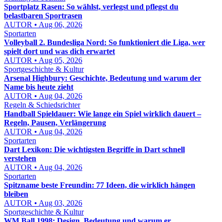
Sportplatz Rasen: So wählst, verlegst und pflegst du
belastbaren Sportrasen
AUTOR • Aug 06, 2026
Sportarten
Volleyball 2. Bundesliga Nord: So funktioniert die Liga, wer
spielt dort und was dich erwartet
AUTOR • Aug 05, 2026
Sportgeschichte & Kultur
Arsenal Highbury: Geschichte, Bedeutung und warum der
Name bis heute zieht
AUTOR • Aug 04, 2026
Regeln & Schiedsrichter
Handball Spieldauer: Wie lange ein Spiel wirklich dauert –
Regeln, Pausen, Verlängerung
AUTOR • Aug 04, 2026
Sportarten
Dart Lexikon: Die wichtigsten Begriffe in Dart schnell
verstehen
AUTOR • Aug 04, 2026
Sportarten
Spitzname beste Freundin: 77 Ideen, die wirklich hängen
bleiben
AUTOR • Aug 03, 2026
Sportgeschichte & Kultur
WM Ball 1998: Design, Bedeutung und warum er