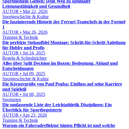
Sportmedizin Gießen: Dein Weg zu optimaler
Leistungsfähigkeit und Gesundheit
AUTOR • Mar 22, 2026
Sportgeschichte & Kultur
Die faszinierende Historie der Ferrari Teamchefs in der Formel
1
AUTOR • Mar 26, 2026
Training & Technik
Die perfekte Stehaufblei Montage: Schritt-für-Schritt Anleitung
für Hobby und Profis
AUTOR • Jul 24, 2025
Regeln & Schiedsrichter
Alles über Split Decision im Boxen: Bedeutung, Ablauf und
Entscheidungen
AUTOR • Jul 09, 2025
Sportgeschichte & Kultur
Die Körpergröße von Paul Pogba: Einfluss auf seine Karriere
und Spielstil
AUTOR • Jul 08, 2025
Sportarten
Die umfassende Liste der Leichtathletik Disziplinen: Ein
Überblick für Sportbegeisterte
AUTOR • Apr 23, 2026
Training & Technik
Warum ein Fahrradreflektor hinten Pflicht ist und welche