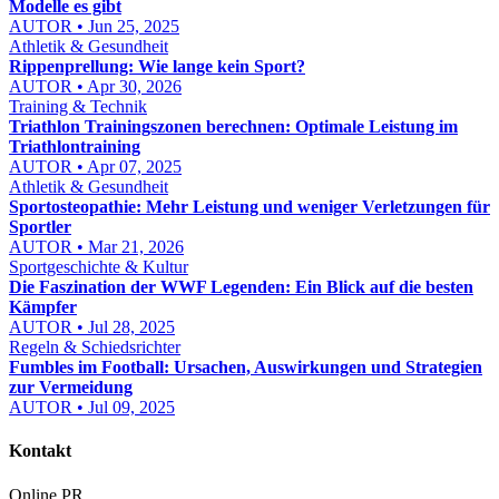
Modelle es gibt
AUTOR • Jun 25, 2025
Athletik & Gesundheit
Rippenprellung: Wie lange kein Sport?
AUTOR • Apr 30, 2026
Training & Technik
Triathlon Trainingszonen berechnen: Optimale Leistung im
Triathlontraining
AUTOR • Apr 07, 2025
Athletik & Gesundheit
Sportosteopathie: Mehr Leistung und weniger Verletzungen für
Sportler
AUTOR • Mar 21, 2026
Sportgeschichte & Kultur
Die Faszination der WWF Legenden: Ein Blick auf die besten
Kämpfer
AUTOR • Jul 28, 2025
Regeln & Schiedsrichter
Fumbles im Football: Ursachen, Auswirkungen und Strategien
zur Vermeidung
AUTOR • Jul 09, 2025
Kontakt
Online PR