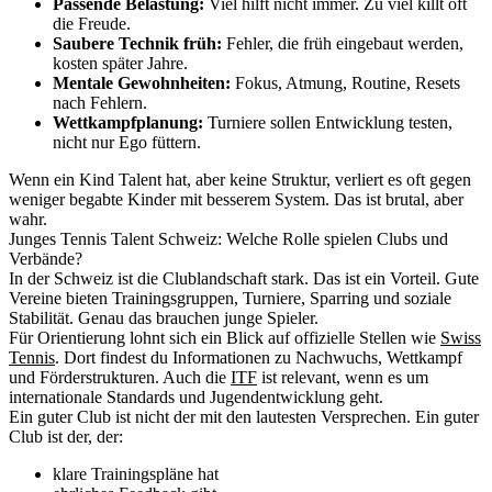
Passende Belastung:
Viel hilft nicht immer. Zu viel killt oft
die Freude.
Saubere Technik früh:
Fehler, die früh eingebaut werden,
kosten später Jahre.
Mentale Gewohnheiten:
Fokus, Atmung, Routine, Resets
nach Fehlern.
Wettkampfplanung:
Turniere sollen Entwicklung testen,
nicht nur Ego füttern.
Wenn ein Kind Talent hat, aber keine Struktur, verliert es oft gegen
weniger begabte Kinder mit besserem System. Das ist brutal, aber
wahr.
Junges Tennis Talent Schweiz: Welche Rolle spielen Clubs und
Verbände?
In der Schweiz ist die Clublandschaft stark. Das ist ein Vorteil. Gute
Vereine bieten Trainingsgruppen, Turniere, Sparring und soziale
Stabilität. Genau das brauchen junge Spieler.
Für Orientierung lohnt sich ein Blick auf offizielle Stellen wie
Swiss
Tennis
. Dort findest du Informationen zu Nachwuchs, Wettkampf
und Förderstrukturen. Auch die
ITF
ist relevant, wenn es um
internationale Standards und Jugendentwicklung geht.
Ein guter Club ist nicht der mit den lautesten Versprechen. Ein guter
Club ist der, der:
klare Trainingspläne hat