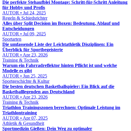
Die perfekte Stehaufblei Montage: Schritt-für-Schritt Anleitung
für Hobby und Profis
AUTOR • Jul 24, 2025
Regeln & Schiedsrichter
Alles über Split Decision im Boxen: Bedeutung, Ablauf und
Entscheidungen
AUTOR • Jul 09, 2025
Sportarten
Die umfassende Liste der Leichtathletik Disziplinen: Ein
Überblick für Sportbegeisterte
AUTOR • Apr 23, 2026
Training & Technik
Warum ein Fahrradreflektor hinten Pflicht ist und welche
Modelle es gibt
AUTOR • Jun 25, 2025
Sportgeschichte & Kultur
Die besten deutschen Basketballspieler: Ein Blick auf die
Basketballlegenden aus Deutschland
AUTOR • Apr 23, 2026
Training & Technik
Triathlon Trainingszonen berechnen: Optimale Leistung im
Triathlontraining
AUTOR • Apr 07, 2025
Athletik & Gesundheit
Sportmedizin Gießen: Dein Weg zu optimaler