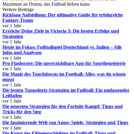
Maximum an Drama, das Fußball liefern kann.
Weitere Beiträge
Kickbase Aufstellung: Der ultimative Guide für erfolgreiche
Fantasy-Teams
vor 1 Jahr
Erreiche Deine Ziele in Victoria 3: Die besten Erfolge und
Strategien
vor 1 Jahr
Heute im Fokus: Fußballspiel Deutschland vs. Italien – Alle
Infos und Analysen
vor 1 Jahr
Pro Flashscore: Die unverzichtbare App für Sportbegeisterte
vor 1 Jahr
Die Magie des Touchdowns im Football: Alles, was du wissen
musst
vor 1 Jahr
Die besten Tunnelnetz-Strategien im Fußball: Ein umfassender
Leitfaden
vor 1 Jahr
Die neuesten Strategien für den Fortnite Kampf: Tipps und
Tricks für den Sieg
vor 1 Jahr
Die faszinierende Welt von Anno: Spiele, Strategien und Tipps
vor 1 Jahr
Die Kunst des Elfmeterschießens im Fußball: Tipps und