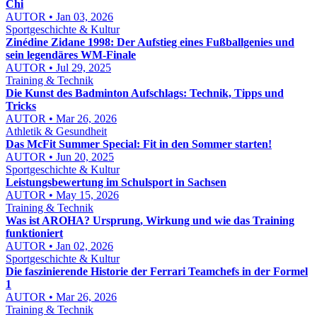
Chi
AUTOR • Jan 03, 2026
Sportgeschichte & Kultur
Zinédine Zidane 1998: Der Aufstieg eines Fußballgenies und
sein legendäres WM-Finale
AUTOR • Jul 29, 2025
Training & Technik
Die Kunst des Badminton Aufschlags: Technik, Tipps und
Tricks
AUTOR • Mar 26, 2026
Athletik & Gesundheit
Das McFit Summer Special: Fit in den Sommer starten!
AUTOR • Jun 20, 2025
Sportgeschichte & Kultur
Leistungsbewertung im Schulsport in Sachsen
AUTOR • May 15, 2026
Training & Technik
Was ist AROHA? Ursprung, Wirkung und wie das Training
funktioniert
AUTOR • Jan 02, 2026
Sportgeschichte & Kultur
Die faszinierende Historie der Ferrari Teamchefs in der Formel
1
AUTOR • Mar 26, 2026
Training & Technik