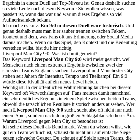
Ergebnis in einem Duell auf Top-Niveau ist. Genau deshalb suchen
so viele Leute nach diesem Keyword: Sie wollen wissen, was
passiert ist, wann das war und warum dieses Ergebnis so viel
Aufmerksamkeit bekam.
Ich mache es kurz:
Ein 9:0 in diesem Duell wäre historisch
. Und
genau deshalb muss man hier sauber trennen zwischen Fakten,
Kontext und dem, was Fans oft aus Erinnerung oder Social Media
daraus machen. Wenn du das Spiel, den Kontext und die Bedeutung
verstehen willst, bist du hier richtig.
Liverpool Man City 9:0: Was ist damit gemeint?
Das Keyword
Liverpool Man City 9:0
wird meist gesucht, weil
Menschen nach einem extremen Ergebnis zwischen zwei der
stärksten Teams Englands suchen. Liverpool und Manchester City
stehen seit Jahren für Intensität, Tempo und Titelkampf. Ein 9:0
würde diese Rivalität auf ein neues Level heben.
Wichtig ist: In der öffentlichen Wahrnehmung tauchen bei diesem
Keyword oft Verwechslungen auf. Fans meinen damit manchmal
ein sehr deutliches Ergebnis in einem Spiel zwischen beiden Teams,
obwohl die tatsächlichen Resultate historisch anders aussehen. Wer
nach
Liverpool Man City 9:0
sucht, sucht also oft nicht nur nach
einem Spiel, sondern nach dem größten Schlagabtausch dieser Ära.
Warum Liverpool gegen Man City so besonders ist
Ich sehe dieses Duell als Benchmark. Wenn du wissen willst, wie
gut ein Team wirklich ist, schaust du nicht nur auf einfache Siege
gegen schwache Gegner. Du schaust auf Spiele gegen Teams, die