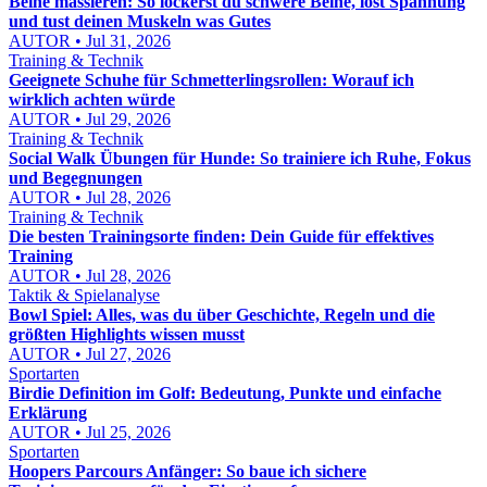
Beine massieren: So lockerst du schwere Beine, löst Spannung
und tust deinen Muskeln was Gutes
AUTOR • Jul 31, 2026
Training & Technik
Geeignete Schuhe für Schmetterlingsrollen: Worauf ich
wirklich achten würde
AUTOR • Jul 29, 2026
Training & Technik
Social Walk Übungen für Hunde: So trainiere ich Ruhe, Fokus
und Begegnungen
AUTOR • Jul 28, 2026
Training & Technik
Die besten Trainingsorte finden: Dein Guide für effektives
Training
AUTOR • Jul 28, 2026
Taktik & Spielanalyse
Bowl Spiel: Alles, was du über Geschichte, Regeln und die
größten Highlights wissen musst
AUTOR • Jul 27, 2026
Sportarten
Birdie Definition im Golf: Bedeutung, Punkte und einfache
Erklärung
AUTOR • Jul 25, 2026
Sportarten
Hoopers Parcours Anfänger: So baue ich sichere