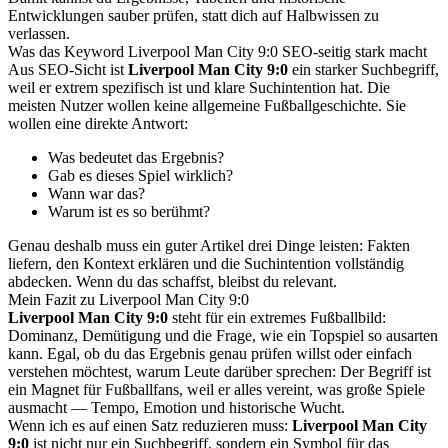
Entwicklungen sauber prüfen, statt dich auf Halbwissen zu
verlassen.
Was das Keyword Liverpool Man City 9:0 SEO-seitig stark macht
Aus SEO-Sicht ist
Liverpool Man City 9:0
ein starker Suchbegriff,
weil er extrem spezifisch ist und klare Suchintention hat. Die
meisten Nutzer wollen keine allgemeine Fußballgeschichte. Sie
wollen eine direkte Antwort:
Was bedeutet das Ergebnis?
Gab es dieses Spiel wirklich?
Wann war das?
Warum ist es so berühmt?
Genau deshalb muss ein guter Artikel drei Dinge leisten: Fakten
liefern, den Kontext erklären und die Suchintention vollständig
abdecken. Wenn du das schaffst, bleibst du relevant.
Mein Fazit zu Liverpool Man City 9:0
Liverpool Man City 9:0
steht für ein extremes Fußballbild:
Dominanz, Demütigung und die Frage, wie ein Topspiel so ausarten
kann. Egal, ob du das Ergebnis genau prüfen willst oder einfach
verstehen möchtest, warum Leute darüber sprechen: Der Begriff ist
ein Magnet für Fußballfans, weil er alles vereint, was große Spiele
ausmacht — Tempo, Emotion und historische Wucht.
Wenn ich es auf einen Satz reduzieren muss:
Liverpool Man City
9:0
ist nicht nur ein Suchbegriff, sondern ein Symbol für das