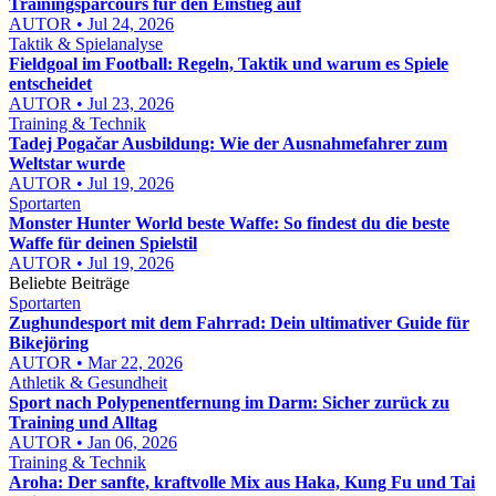
Trainingsparcours für den Einstieg auf
AUTOR • Jul 24, 2026
Taktik & Spielanalyse
Fieldgoal im Football: Regeln, Taktik und warum es Spiele
entscheidet
AUTOR • Jul 23, 2026
Training & Technik
Tadej Pogačar Ausbildung: Wie der Ausnahmefahrer zum
Weltstar wurde
AUTOR • Jul 19, 2026
Sportarten
Monster Hunter World beste Waffe: So findest du die beste
Waffe für deinen Spielstil
AUTOR • Jul 19, 2026
Beliebte Beiträge
Sportarten
Zughundesport mit dem Fahrrad: Dein ultimativer Guide für
Bikejöring
AUTOR • Mar 22, 2026
Athletik & Gesundheit
Sport nach Polypenentfernung im Darm: Sicher zurück zu
Training und Alltag
AUTOR • Jan 06, 2026
Training & Technik
Aroha: Der sanfte, kraftvolle Mix aus Haka, Kung Fu und Tai