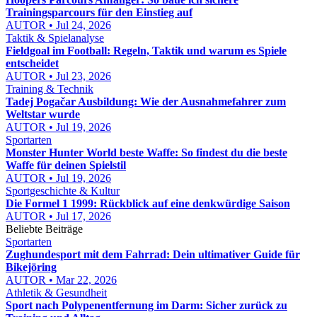
Trainingsparcours für den Einstieg auf
AUTOR • Jul 24, 2026
Taktik & Spielanalyse
Fieldgoal im Football: Regeln, Taktik und warum es Spiele
entscheidet
AUTOR • Jul 23, 2026
Training & Technik
Tadej Pogačar Ausbildung: Wie der Ausnahmefahrer zum
Weltstar wurde
AUTOR • Jul 19, 2026
Sportarten
Monster Hunter World beste Waffe: So findest du die beste
Waffe für deinen Spielstil
AUTOR • Jul 19, 2026
Sportgeschichte & Kultur
Die Formel 1 1999: Rückblick auf eine denkwürdige Saison
AUTOR • Jul 17, 2026
Beliebte Beiträge
Sportarten
Zughundesport mit dem Fahrrad: Dein ultimativer Guide für
Bikejöring
AUTOR • Mar 22, 2026
Athletik & Gesundheit
Sport nach Polypenentfernung im Darm: Sicher zurück zu