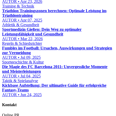
AUTOR • Apr 23, 2026
Training & Technik
Triathlon Trainingszonen berechnen: Optimale Leistung im
Triathlontraining
AUTOR • Apr 07, 2025
Athletik & Gesundheit
Sportmedizin Gießen: Dein Weg zu optimaler
Leistungsfähigkeit und Gesundheit
AUTOR • Mar 22, 2026
Regeln & Schiedsrichter
Fumbles im Football: Ursachen, Auswirkungen und Strategien
zur Vermeidung
AUTOR • Jul 09, 2025
Sportgeschichte & Kultur
Die Magie des FC Barcelona 2011: Unvergessliche Momente
und Meisterleistungen
AUTOR • Jul 04, 2025
Taktik & Spielanalyse
Kickbase Aufstellung: Der ultimative Guide für erfolgreiche
Fantasy-Teams
AUTOR • Jun 24, 2025
Kontakt
Online PR