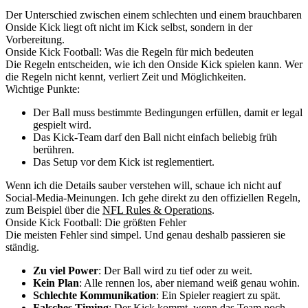
Der Unterschied zwischen einem schlechten und einem brauchbaren
Onside Kick liegt oft nicht im Kick selbst, sondern in der
Vorbereitung.
Onside Kick Football: Was die Regeln für mich bedeuten
Die Regeln entscheiden, wie ich den Onside Kick spielen kann. Wer
die Regeln nicht kennt, verliert Zeit und Möglichkeiten.
Wichtige Punkte:
Der Ball muss bestimmte Bedingungen erfüllen, damit er legal
gespielt wird.
Das Kick-Team darf den Ball nicht einfach beliebig früh
berühren.
Das Setup vor dem Kick ist reglementiert.
Wenn ich die Details sauber verstehen will, schaue ich nicht auf
Social-Media-Meinungen. Ich gehe direkt zu den offiziellen Regeln,
zum Beispiel über die
NFL Rules & Operations
.
Onside Kick Football: Die größten Fehler
Die meisten Fehler sind simpel. Und genau deshalb passieren sie
ständig.
Zu viel Power
: Der Ball wird zu tief oder zu weit.
Kein Plan
: Alle rennen los, aber niemand weiß genau wohin.
Schlechte Kommunikation
: Ein Spieler reagiert zu spät.
Falsches Timing
: Der Kick kommt, wenn das Team noch