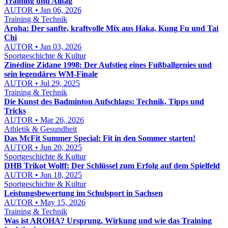
Training und Alltag
AUTOR • Jan 06, 2026
Training & Technik
Aroha: Der sanfte, kraftvolle Mix aus Haka, Kung Fu und Tai
Chi
AUTOR • Jan 03, 2026
Sportgeschichte & Kultur
Zinédine Zidane 1998: Der Aufstieg eines Fußballgenies und
sein legendäres WM-Finale
AUTOR • Jul 29, 2025
Training & Technik
Die Kunst des Badminton Aufschlags: Technik, Tipps und
Tricks
AUTOR • Mar 26, 2026
Athletik & Gesundheit
Das McFit Summer Special: Fit in den Sommer starten!
AUTOR • Jun 20, 2025
Sportgeschichte & Kultur
DHB Trikot Wolff: Der Schlüssel zum Erfolg auf dem Spielfeld
AUTOR • Jun 18, 2025
Sportgeschichte & Kultur
Leistungsbewertung im Schulsport in Sachsen
AUTOR • May 15, 2026
Training & Technik
Was ist AROHA? Ursprung, Wirkung und wie das Training