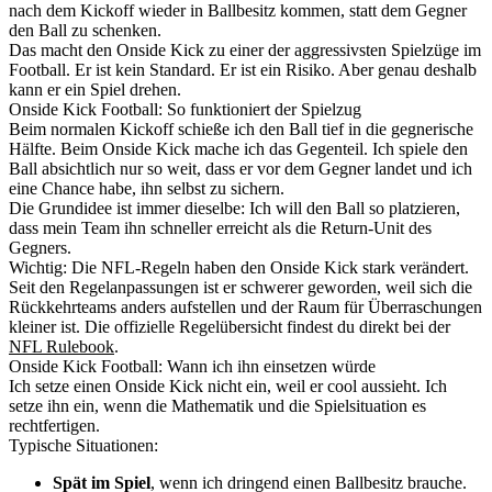
nach dem Kickoff wieder in Ballbesitz kommen, statt dem Gegner
den Ball zu schenken.
Das macht den Onside Kick zu einer der aggressivsten Spielzüge im
Football. Er ist kein Standard. Er ist ein Risiko. Aber genau deshalb
kann er ein Spiel drehen.
Onside Kick Football: So funktioniert der Spielzug
Beim normalen Kickoff schieße ich den Ball tief in die gegnerische
Hälfte. Beim Onside Kick mache ich das Gegenteil. Ich spiele den
Ball absichtlich nur so weit, dass er vor dem Gegner landet und ich
eine Chance habe, ihn selbst zu sichern.
Die Grundidee ist immer dieselbe: Ich will den Ball so platzieren,
dass mein Team ihn schneller erreicht als die Return-Unit des
Gegners.
Wichtig: Die NFL-Regeln haben den Onside Kick stark verändert.
Seit den Regelanpassungen ist er schwerer geworden, weil sich die
Rückkehrteams anders aufstellen und der Raum für Überraschungen
kleiner ist. Die offizielle Regelübersicht findest du direkt bei der
NFL Rulebook
.
Onside Kick Football: Wann ich ihn einsetzen würde
Ich setze einen Onside Kick nicht ein, weil er cool aussieht. Ich
setze ihn ein, wenn die Mathematik und die Spielsituation es
rechtfertigen.
Typische Situationen:
Spät im Spiel
, wenn ich dringend einen Ballbesitz brauche.