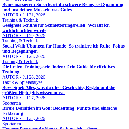
Beine massieren: So lockerst du schwere Beine, löst Spannung
und tust deinen Muskeln was Gutes
AUTOR • Jul 31, 2026
Training & Technik
Geeignete Schuhe für Schmetterlingsrollen: Worauf ich
wirklich achten würde
AUTOR • Jul 29, 2026
Training & Technik
Social Walk Übungen für Hunde: So trainiere ich Ruhe, Fokus
und Begegnungen
AUTOR • Jul 28, 2026
Training & Technik
Die besten Trainingsorte finden: Dein Guide für effektives
Training
AUTOR • Jul 28, 2026
Taktik & Spielanalyse
Bowl Spiel: Alles, was du über Geschichte, Regeln und die
größten Highlights wissen musst
AUTOR • Jul 27, 2026
Sportarten
Birdie Definition im Golf: Bedeutung, Punkte und einfache
Erklärung
AUTOR • Jul 25, 2026
Sportarten
Hoopers Parcours Anfänger: So baue ich sichere