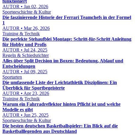
funktioniert
AUTOR • Jan 02, 2026
Sportgeschichte & Kultur
Die faszinierende Historie der Ferrari Teamchefs in der Formel
1
AUTOR • Mar 26, 2026
Training & Technik
Die perfekte Stehaufblei Montage: Schritt-für-Schritt Anleitung
für Hobby und Profis
AUTOR • Jul 24, 2025
Regeln & Schiedsrichter
Alles über Split Decision im Boxen: Bedeutung, Ablauf und
Entscheidungen
AUTOR • Jul 09, 2025
Sportarten
Die umfassende Liste der Leichtathletik Disziplinen: Ein
Überblick für Sportbegeisterte
AUTOR • Apr 23, 2026
Training & Technik
Warum ein Fahrradreflektor hinten Pflicht ist und welche
Modelle es gibt
AUTOR • Jun 25, 2025
Sportgeschichte & Kultur
Die besten deutschen Basketballspieler: Ein Blick auf die
Basketballlegenden aus Deutschland