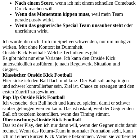
Nach einem Score
, wenn ich mit einem schnellen Comeback
Druck machen will.
Wenn das Momentum kippen muss
, weil mein Team
gerade passiv wirkt.
Wenn das gegnerische Special Team unsauber steht
oder
unerfahren wirkt.
Ich würde ihn nicht früh im Spiel verschwenden, nur um mutig zu
wirken. Mut ohne Kontext ist Dummheit.
Onside Kick Football: Welche Techniken es gibt
Es gibt nicht nur eine Variante. Ich kann den Onside Kick
unterschiedlich ausführen, je nach Regelwerk, Situation und
Gegner.
Klassischer Onside Kick Football
Hier kicke ich den Ball flach und kurz. Der Ball soll aufspringen
und schwer kontrollierbar sein. Ziel ist, Chaos zu erzeugen und den
ersten Zugriff zu gewinnen.
Pop-Up Onside Kick Football
Ich versuche, den Ball hoch und kurz zu spielen, damit er schwer
sauber gefangen werden kann. Das ist riskant, weil der Gegner den
Ball oft trotzdem kontrolliert, wenn das Timing stimmt.
Überraschungs-Onside Kick Football
Das ist der Play, den ich nur dann will, wenn der Gegner nicht damit
rechnet. Wenn das Return-Team in normaler Formation steht, kann
ich mit einem kurzen Kick Vorteile bekommen. Wenn sie vorbereitet