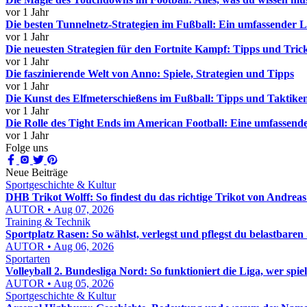
vor 1 Jahr
Die besten Tunnelnetz-Strategien im Fußball: Ein umfassender L
vor 1 Jahr
Die neuesten Strategien für den Fortnite Kampf: Tipps und Trick
vor 1 Jahr
Die faszinierende Welt von Anno: Spiele, Strategien und Tipps
vor 1 Jahr
Die Kunst des Elfmeterschießens im Fußball: Tipps und Taktike
vor 1 Jahr
Die Rolle des Tight Ends im American Football: Eine umfassende
vor 1 Jahr
Folge uns
Neue Beiträge
Sportgeschichte & Kultur
DHB Trikot Wolff: So findest du das richtige Trikot von Andreas
AUTOR • Aug 07, 2026
Training & Technik
Sportplatz Rasen: So wählst, verlegst und pflegst du belastbaren
AUTOR • Aug 06, 2026
Sportarten
Volleyball 2. Bundesliga Nord: So funktioniert die Liga, wer spie
AUTOR • Aug 05, 2026
Sportgeschichte & Kultur