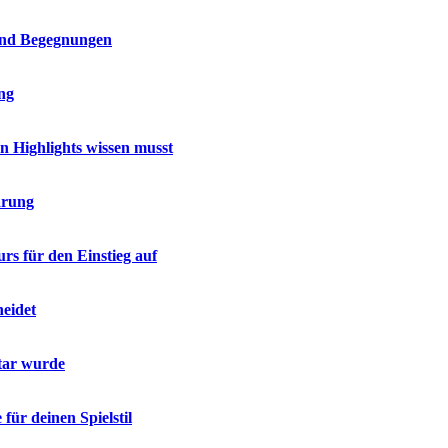
 und Begegnungen
ing
en Highlights wissen musst
ärung
rs für den Einstieg auf
heidet
tar wurde
für deinen Spielstil