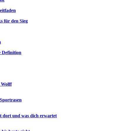
eitfaden
s für den Sieg
n
 Definition
 Wolff
 Sportrasen
lt dort und was dich erwartet