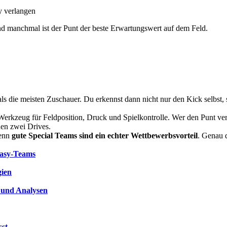
ay verlangen
nd manchmal ist der Punt der beste Erwartungswert auf dem Feld.
ls die meisten Zuschauer. Du erkennst dann nicht nur den Kick selbst, 
 Werkzeug für Feldposition, Druck und Spielkontrolle. Wer den Punt vers
en zwei Drives.
Denn
gute Special Teams sind ein echter Wettbewerbsvorteil
. Genau d
ntasy-Teams
gien
s und Analysen
sst