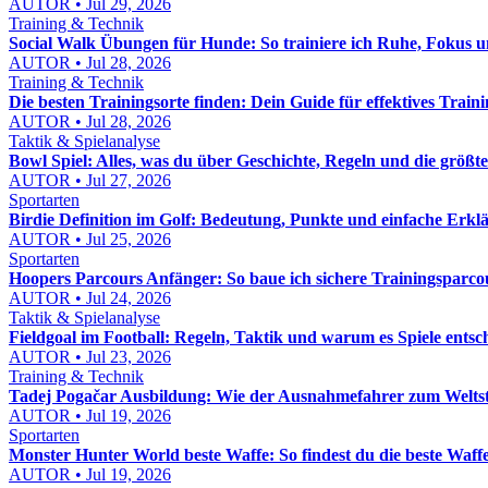
AUTOR • Jul 29, 2026
Training & Technik
Social Walk Übungen für Hunde: So trainiere ich Ruhe, Fokus
AUTOR • Jul 28, 2026
Training & Technik
Die besten Trainingsorte finden: Dein Guide für effektives Train
AUTOR • Jul 28, 2026
Taktik & Spielanalyse
Bowl Spiel: Alles, was du über Geschichte, Regeln und die größt
AUTOR • Jul 27, 2026
Sportarten
Birdie Definition im Golf: Bedeutung, Punkte und einfache Erkl
AUTOR • Jul 25, 2026
Sportarten
Hoopers Parcours Anfänger: So baue ich sichere Trainingsparcou
AUTOR • Jul 24, 2026
Taktik & Spielanalyse
Fieldgoal im Football: Regeln, Taktik und warum es Spiele entsc
AUTOR • Jul 23, 2026
Training & Technik
Tadej Pogačar Ausbildung: Wie der Ausnahmefahrer zum Welts
AUTOR • Jul 19, 2026
Sportarten
Monster Hunter World beste Waffe: So findest du die beste Waffe 
AUTOR • Jul 19, 2026