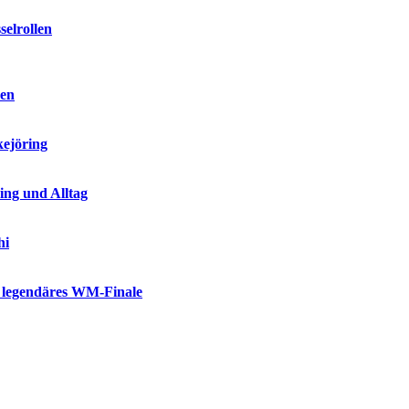
selrollen
sen
kejöring
ing und Alltag
hi
n legendäres WM-Finale