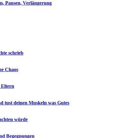
eln, Pausen, Verlängerung
hte schrieb
hne Chaos
 Eltern
nd tust deinen Muskeln was Gutes
 achten würde
 und Begegnungen