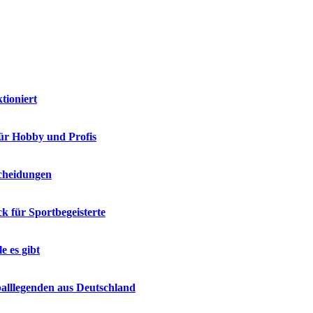
tioniert
 für Hobby und Profis
scheidungen
ck für Sportbegeisterte
e es gibt
tballlegenden aus Deutschland