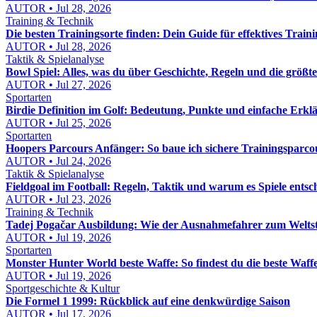
AUTOR • Jul 28, 2026
Training & Technik
Die besten Trainingsorte finden: Dein Guide für effektives Train
AUTOR • Jul 28, 2026
Taktik & Spielanalyse
Bowl Spiel: Alles, was du über Geschichte, Regeln und die größt
AUTOR • Jul 27, 2026
Sportarten
Birdie Definition im Golf: Bedeutung, Punkte und einfache Erkl
AUTOR • Jul 25, 2026
Sportarten
Hoopers Parcours Anfänger: So baue ich sichere Trainingsparcou
AUTOR • Jul 24, 2026
Taktik & Spielanalyse
Fieldgoal im Football: Regeln, Taktik und warum es Spiele entsc
AUTOR • Jul 23, 2026
Training & Technik
Tadej Pogačar Ausbildung: Wie der Ausnahmefahrer zum Welts
AUTOR • Jul 19, 2026
Sportarten
Monster Hunter World beste Waffe: So findest du die beste Waffe 
AUTOR • Jul 19, 2026
Sportgeschichte & Kultur
Die Formel 1 1999: Rückblick auf eine denkwürdige Saison
AUTOR • Jul 17, 2026