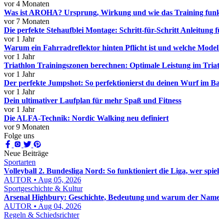
vor 4 Monaten
Was ist AROHA? Ursprung, Wirkung und wie das Training funk
vor 7 Monaten
Die perfekte Stehaufblei Montage: Schritt-für-Schritt Anleitung
vor 1 Jahr
Warum ein Fahrradreflektor hinten Pflicht ist und welche Modell
vor 1 Jahr
Triathlon Trainingszonen berechnen: Optimale Leistung im Triat
vor 1 Jahr
Der perfekte Jumpshot: So perfektionierst du deinen Wurf im Ba
vor 1 Jahr
Dein ultimativer Laufplan für mehr Spaß und Fitness
vor 1 Jahr
Die ALFA-Technik: Nordic Walking neu definiert
vor 9 Monaten
Folge uns
Neue Beiträge
Sportarten
Volleyball 2. Bundesliga Nord: So funktioniert die Liga, wer spie
AUTOR • Aug 05, 2026
Sportgeschichte & Kultur
Arsenal Highbury: Geschichte, Bedeutung und warum der Name b
AUTOR • Aug 04, 2026
Regeln & Schiedsrichter