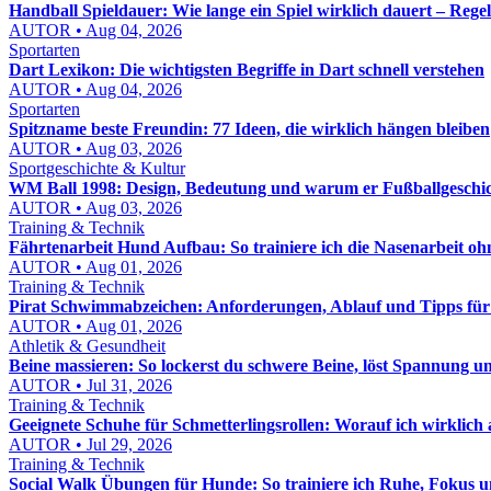
Handball Spieldauer: Wie lange ein Spiel wirklich dauert – Reg
AUTOR • Aug 04, 2026
Sportarten
Dart Lexikon: Die wichtigsten Begriffe in Dart schnell verstehen
AUTOR • Aug 04, 2026
Sportarten
Spitzname beste Freundin: 77 Ideen, die wirklich hängen bleiben
AUTOR • Aug 03, 2026
Sportgeschichte & Kultur
WM Ball 1998: Design, Bedeutung und warum er Fußballgeschic
AUTOR • Aug 03, 2026
Training & Technik
Fährtenarbeit Hund Aufbau: So trainiere ich die Nasenarbeit o
AUTOR • Aug 01, 2026
Training & Technik
Pirat Schwimmabzeichen: Anforderungen, Ablauf und Tipps für
AUTOR • Aug 01, 2026
Athletik & Gesundheit
Beine massieren: So lockerst du schwere Beine, löst Spannung u
AUTOR • Jul 31, 2026
Training & Technik
Geeignete Schuhe für Schmetterlingsrollen: Worauf ich wirklich
AUTOR • Jul 29, 2026
Training & Technik
Social Walk Übungen für Hunde: So trainiere ich Ruhe, Fokus