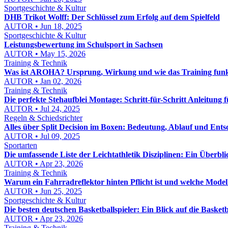
Sportgeschichte & Kultur
DHB Trikot Wolff: Der Schlüssel zum Erfolg auf dem Spielfeld
AUTOR • Jun 18, 2025
Sportgeschichte & Kultur
Leistungsbewertung im Schulsport in Sachsen
AUTOR • May 15, 2026
Training & Technik
Was ist AROHA? Ursprung, Wirkung und wie das Training funk
AUTOR • Jan 02, 2026
Training & Technik
Die perfekte Stehaufblei Montage: Schritt-für-Schritt Anleitung
AUTOR • Jul 24, 2025
Regeln & Schiedsrichter
Alles über Split Decision im Boxen: Bedeutung, Ablauf und Ent
AUTOR • Jul 09, 2025
Sportarten
Die umfassende Liste der Leichtathletik Disziplinen: Ein Überbli
AUTOR • Apr 23, 2026
Training & Technik
Warum ein Fahrradreflektor hinten Pflicht ist und welche Modell
AUTOR • Jun 25, 2025
Sportgeschichte & Kultur
Die besten deutschen Basketballspieler: Ein Blick auf die Baske
AUTOR • Apr 23, 2026
Training & Technik