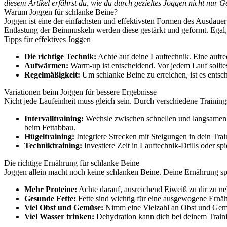
diesem Artikel erfährst du, wie du durch gezieltes Joggen nicht nur G
Warum Joggen für schlanke Beine?
Joggen ist eine der einfachsten und effektivsten Formen des Ausdauert
Entlastung der Beinmuskeln werden diese gestärkt und geformt. Egal, 
Tipps für effektives Joggen
Die richtige Technik:
Achte auf deine Lauftechnik. Eine aufre
Aufwärmen:
Warm-up ist entscheidend. Vor jedem Lauf sollte
Regelmäßigkeit:
Um schlanke Beine zu erreichen, ist es entsc
Variationen beim Joggen für bessere Ergebnisse
Nicht jede Laufeinheit muss gleich sein. Durch verschiedene Trainings
Intervalltraining:
Wechsle zwischen schnellen und langsamen A
beim Fettabbau.
Hügeltraining:
Integriere Strecken mit Steigungen in dein Trai
Techniktraining:
Investiere Zeit in Lauftechnik-Drills oder s
Die richtige Ernährung für schlanke Beine
Joggen allein macht noch keine schlanken Beine. Deine Ernährung spi
Mehr Proteine:
Achte darauf, ausreichend Eiweiß zu dir zu n
Gesunde Fette:
Fette sind wichtig für eine ausgewogene Ernäh
Viel Obst und Gemüse:
Nimm eine Vielzahl an Obst und Gemüse
Viel Wasser trinken:
Dehydration kann dich bei deinem Traini