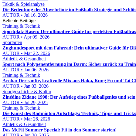
Taktik & Spielanalyse
Die Bedeutung der Abwehrlinie im Fußball: Strategie und Schlüs
AUTOR • Jul 16, 2026
Beliebte Beiträge
Training & Technik
Sportplatz Rasen: Der ultimative Guide für perfekten Fußballra
AUTOR • Apr 09, 2026
Sportarten
Zughundesport mit dem Fahrrad: Dein ultimativer Guide für Bi
AUTOR • Mar 22, 2026
Athletik & Gesundheit
Sport nach Polypenentfernung im Darm: Sicher zurück zu Train
AUTOR • Jan 06, 2026
Training & Technik
Aroha: Der sanfte, kraftvolle Mix aus Haka, Kung Fu und Tai C
AUTOR • Jan 03, 2026
Sportgeschichte & Kultur
Zinédine Zidane 1998: Der Aufstieg eines Fußballgenies und sei
AUTOR • Jul 29, 2025
Training & Technik
Die Kunst des Badminton Aufschlags: Technik, Tipps und Tricks
AUTOR • Mar 26, 2026
Athletik & Gesundheit
Das McFit Summer Special: Fit in den Sommer starten!
AUTOR • Jun 20, 2025