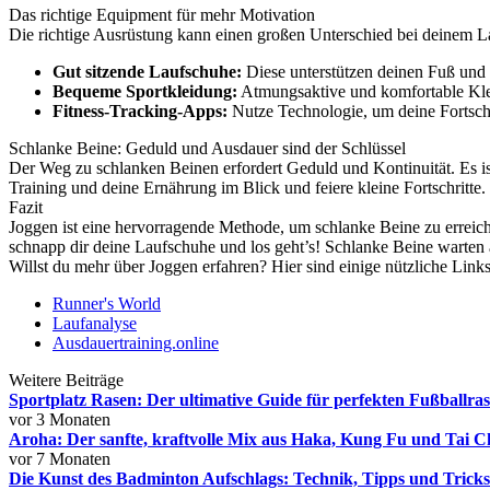
Das richtige Equipment für mehr Motivation
Die richtige Ausrüstung kann einen großen Unterschied bei deinem La
Gut sitzende Laufschuhe:
Diese unterstützen deinen Fuß und 
Bequeme Sportkleidung:
Atmungsaktive und komfortable Klei
Fitness-Tracking-Apps:
Nutze Technologie, um deine Fortschri
Schlanke Beine: Geduld und Ausdauer sind der Schlüssel
Der Weg zu schlanken Beinen erfordert Geduld und Kontinuität. Es is
Training und deine Ernährung im Blick und feiere kleine Fortschritte.
Fazit
Joggen ist eine hervorragende Methode, um schlanke Beine zu erreich
schnapp dir deine Laufschuhe und los geht’s! Schlanke Beine warten a
Willst du mehr über Joggen erfahren? Hier sind einige nützliche Links
Runner's World
Laufanalyse
Ausdauertraining.online
Weitere Beiträge
Sportplatz Rasen: Der ultimative Guide für perfekten Fußballra
vor 3 Monaten
Aroha: Der sanfte, kraftvolle Mix aus Haka, Kung Fu und Tai C
vor 7 Monaten
Die Kunst des Badminton Aufschlags: Technik, Tipps und Tricks