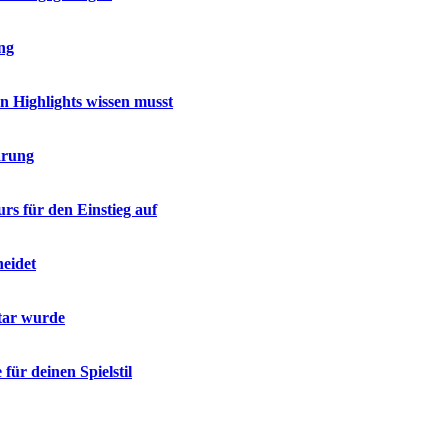
ing
en Highlights wissen musst
ärung
rs für den Einstieg auf
heidet
tar wurde
für deinen Spielstil