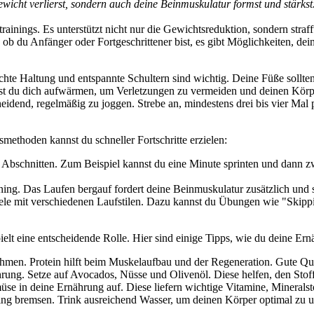
ewicht verlierst, sondern auch deine Beinmuskulatur formst und stärkst
rainings. Es unterstützt nicht nur die Gewichtsreduktion, sondern stra
ob du Anfänger oder Fortgeschrittener bist, es gibt Möglichkeiten, dei
chte Haltung und entspannte Schultern sind wichtig. Deine Füße sollten
st du dich aufwärmen, um Verletzungen zu vermeiden und deinen Körpe
heidend, regelmäßig zu joggen. Strebe an, mindestens drei bis vier Mal
methoden kannst du schneller Fortschritte erzielen:
bschnitten. Zum Beispiel kannst du eine Minute sprinten und dann zwe
ning. Das Laufen bergauf fordert deine Beinmuskulatur zusätzlich und st
piele mit verschiedenen Laufstilen. Dazu kannst du Übungen wie "Skipp
elt eine entscheidende Rolle. Hier sind einige Tipps, wie du deine Er
ehmen. Protein hilft beim Muskelaufbau und der Regeneration. Gute Q
rung. Setze auf Avocados, Nüsse und Olivenöl. Diese helfen, den Sto
 in deine Ernährung auf. Diese liefern wichtige Vitamine, Mineralstof
ng bremsen. Trink ausreichend Wasser, um deinen Körper optimal zu un