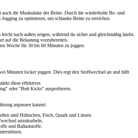
.
fft auch die Muskulatur der Beine. Durch die wiederholte Be- und
n Jogging zu optimieren, um schlanke Beine zu erreichen.
 leicht nach außen zeigen, während du sicher und gleichmäßig läufst.
r auf die Belastung vorzubereiten.
 pro Woche für 30 bis 60 Minuten zu joggen.
i Minuten locker joggen. Dies regt den Stoffwechsel an und hilft
ärkt diese effektiver.
ing" oder "Butt Kicks" ausprobieren.
nährung anpassen kannst:
uellen sind Hühnchen, Fisch, Quark und Linsen.
ffwechsel anzukurbeln.
fe und Ballaststoffe.
terstützen.