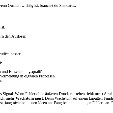
Wenn Qualität wichtig ist, brauchst du Standards.
ist.
ern den Auslöser.
utlich besser.
l:
n und Entscheidungsqualität.
rvermeidung in digitalen Prozessen.
n.
res Signal. Wenn Fehler ohne äußeren Druck entstehen, fehlt meist Strukt
ach mehr Wachstum jagst.
Denn Wachstum auf einem kaputten Fundam
, fang nicht bei neuen Ideen an. Fang bei den unnötigen Fehlern an. Do