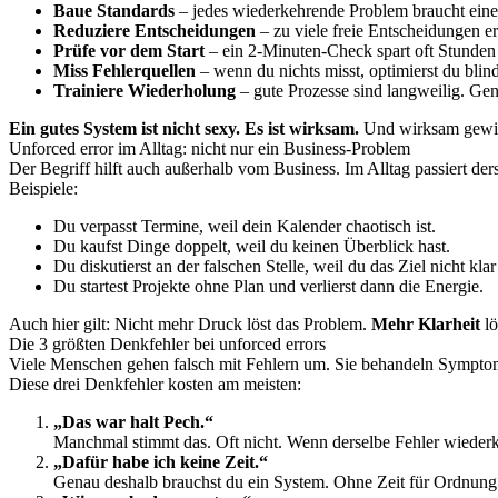
Baue Standards
– jedes wiederkehrende Problem braucht eine
Reduziere Entscheidungen
– zu viele freie Entscheidungen e
Prüfe vor dem Start
– ein 2-Minuten-Check spart oft Stunden
Miss Fehlerquellen
– wenn du nichts misst, optimierst du blind
Trainiere Wiederholung
– gute Prozesse sind langweilig. Gena
Ein gutes System ist nicht sexy. Es ist wirksam.
Und wirksam gewi
Unforced error im Alltag: nicht nur ein Business-Problem
Der Begriff hilft auch außerhalb vom Business. Im Alltag passiert d
Beispiele:
Du verpasst Termine, weil dein Kalender chaotisch ist.
Du kaufst Dinge doppelt, weil du keinen Überblick hast.
Du diskutierst an der falschen Stelle, weil du das Ziel nicht klar 
Du startest Projekte ohne Plan und verlierst dann die Energie.
Auch hier gilt: Nicht mehr Druck löst das Problem.
Mehr Klarheit
lö
Die 3 größten Denkfehler bei unforced errors
Viele Menschen gehen falsch mit Fehlern um. Sie behandeln Symptome
Diese drei Denkfehler kosten am meisten:
„Das war halt Pech.“
Manchmal stimmt das. Oft nicht. Wenn derselbe Fehler wiederko
„Dafür habe ich keine Zeit.“
Genau deshalb brauchst du ein System. Ohne Zeit für Ordnung 