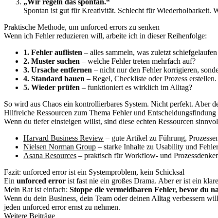
„Wir regeln das spontan.“
Spontan ist gut für Kreativität. Schlecht für Wiederholbarkeit. 
Praktische Methode, um unforced errors zu senken
Wenn ich Fehler reduzieren will, arbeite ich in dieser Reihenfolge:
1. Fehler auflisten
– alles sammeln, was zuletzt schiefgelaufen 
2. Muster suchen
– welche Fehler treten mehrfach auf?
3. Ursache entfernen
– nicht nur den Fehler korrigieren, sond
4. Standard bauen
– Regel, Checkliste oder Prozess erstellen.
5. Wieder prüfen
– funktioniert es wirklich im Alltag?
So wird aus Chaos ein kontrollierbares System. Nicht perfekt. Aber de
Hilfreiche Ressourcen zum Thema Fehler und Entscheidungsfindung
Wenn du tiefer einsteigen willst, sind diese echten Ressourcen sinnvol
Harvard Business Review
– gute Artikel zu Führung, Prozesse
Nielsen Norman Group
– starke Inhalte zu Usability und Fehle
Asana Resources
– praktisch für Workflow- und Prozessdenke
Fazit: unforced error ist ein Systemproblem, kein Schicksal
Ein
unforced error
ist fast nie ein großes Drama. Aber er ist ein kla
Mein Rat ist einfach:
Stoppe die vermeidbaren Fehler, bevor du n
Wenn du dein Business, dein Team oder deinen Alltag verbessern willst
jeden unforced error ernst zu nehmen.
Weitere Beiträge