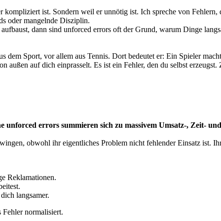
 er kompliziert ist. Sondern weil er unnötig ist. Ich spreche von Fehle
ds oder mangelnde Disziplin.
aufbaust, dann sind unforced errors oft der Grund, warum Dinge langsa
s dem Sport, vor allem aus Tennis. Dort bedeutet er: Ein Spieler macht
on außen auf dich einprasselt. Es ist ein Fehler, den du selbst erzeugst.
ine unforced errors summieren sich zu massivem Umsatz-, Zeit- un
ngen, obwohl ihr eigentliches Problem nicht fehlender Einsatz ist. Ih
ge Reklamationen.
itest.
 dich langsamer.
 Fehler normalisiert.