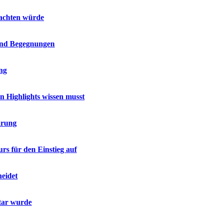
 achten würde
 und Begegnungen
ing
en Highlights wissen musst
ärung
rs für den Einstieg auf
heidet
tar wurde