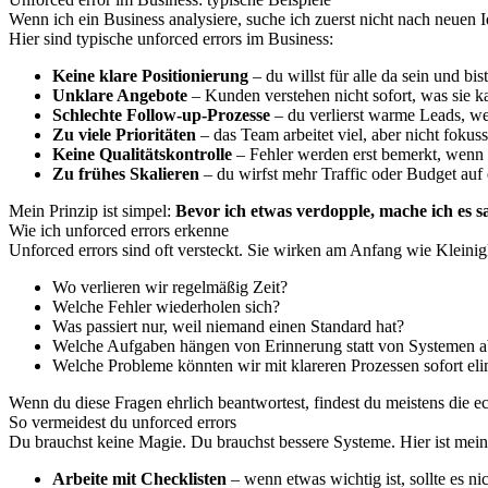
Wenn ich ein Business analysiere, suche ich zuerst nicht nach neuen I
Hier sind typische unforced errors im Business:
Keine klare Positionierung
– du willst für alle da sein und bi
Unklare Angebote
– Kunden verstehen nicht sofort, was sie k
Schlechte Follow-up-Prozesse
– du verlierst warme Leads, we
Zu viele Prioritäten
– das Team arbeitet viel, aber nicht fokussi
Keine Qualitätskontrolle
– Fehler werden erst bemerkt, wenn 
Zu frühes Skalieren
– du wirfst mehr Traffic oder Budget auf 
Mein Prinzip ist simpel:
Bevor ich etwas verdopple, mache ich es s
Wie ich unforced errors erkenne
Unforced errors sind oft versteckt. Sie wirken am Anfang wie Kleinig
Wo verlieren wir regelmäßig Zeit?
Welche Fehler wiederholen sich?
Was passiert nur, weil niemand einen Standard hat?
Welche Aufgaben hängen von Erinnerung statt von Systemen 
Welche Probleme könnten wir mit klareren Prozessen sofort eli
Wenn du diese Fragen ehrlich beantwortest, findest du meistens die 
So vermeidest du unforced errors
Du brauchst keine Magie. Du brauchst bessere Systeme. Hier ist mein
Arbeite mit Checklisten
– wenn etwas wichtig ist, sollte es ni