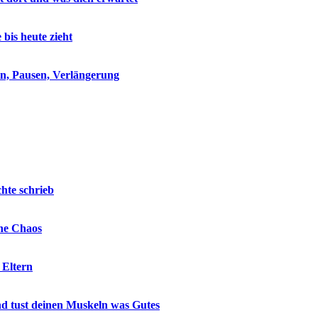
is heute zieht
eln, Pausen, Verlängerung
hte schrieb
hne Chaos
 Eltern
nd tust deinen Muskeln was Gutes