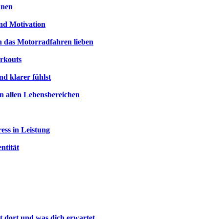
nnen
und Motivation
n das Motorradfahren lieben
orkouts
nd klarer fühlst
 in allen Lebensbereichen
ess in Leistung
ntität
lt dort und was dich erwartet