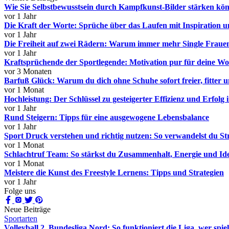
Wie Sie Selbstbewusstsein durch Kampfkunst-Bilder stärken kö
vor 1 Jahr
Die Kraft der Worte: Sprüche über das Laufen mit Inspiration 
vor 1 Jahr
Die Freiheit auf zwei Rädern: Warum immer mehr Single Fraue
vor 1 Jahr
Kraftsprüchende der Sportlegende: Motivation pur für deine W
vor 3 Monaten
Barfuß Glück: Warum du dich ohne Schuhe sofort freier, fitter u
vor 1 Monat
Hochleistung: Der Schlüssel zu gesteigerter Effizienz und Erfolg
vor 1 Jahr
Rund Steigern: Tipps für eine ausgewogene Lebensbalance
vor 1 Jahr
Sport Druck verstehen und richtig nutzen: So verwandelst du Str
vor 1 Monat
Schlachtruf Team: So stärkst du Zusammenhalt, Energie und Ide
vor 1 Monat
Meistere die Kunst des Freestyle Lernens: Tipps und Strategien
vor 1 Jahr
Folge uns
Neue Beiträge
Sportarten
Volleyball 2. Bundesliga Nord: So funktioniert die Liga, wer spie