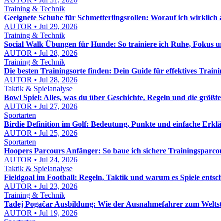
Training & Technik
Geeignete Schuhe für Schmetterlingsrollen: Worauf ich wirklich
AUTOR • Jul 29, 2026
Training & Technik
Social Walk Übungen für Hunde: So trainiere ich Ruhe, Fokus
AUTOR • Jul 28, 2026
Training & Technik
Die besten Trainingsorte finden: Dein Guide für effektives Train
AUTOR • Jul 28, 2026
Taktik & Spielanalyse
Bowl Spiel: Alles, was du über Geschichte, Regeln und die größt
AUTOR • Jul 27, 2026
Sportarten
Birdie Definition im Golf: Bedeutung, Punkte und einfache Erkl
AUTOR • Jul 25, 2026
Sportarten
Hoopers Parcours Anfänger: So baue ich sichere Trainingsparcou
AUTOR • Jul 24, 2026
Taktik & Spielanalyse
Fieldgoal im Football: Regeln, Taktik und warum es Spiele entsc
AUTOR • Jul 23, 2026
Training & Technik
Tadej Pogačar Ausbildung: Wie der Ausnahmefahrer zum Welts
AUTOR • Jul 19, 2026