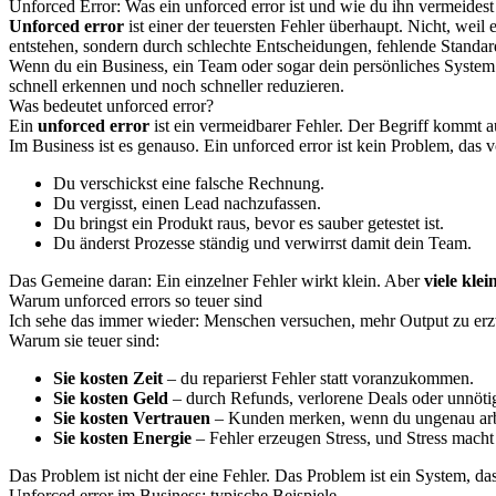
Unforced Error: Was ein unforced error ist und wie du ihn vermeidest
Unforced error
ist einer der teuersten Fehler überhaupt. Nicht, weil
entstehen, sondern durch schlechte Entscheidungen, fehlende Standar
Wenn du ein Business, ein Team oder sogar dein persönliches System 
schnell erkennen und noch schneller reduzieren.
Was bedeutet unforced error?
Ein
unforced error
ist ein vermeidbarer Fehler. Der Begriff kommt au
Im Business ist es genauso. Ein unforced error ist kein Problem, das v
Du verschickst eine falsche Rechnung.
Du vergisst, einen Lead nachzufassen.
Du bringst ein Produkt raus, bevor es sauber getestet ist.
Du änderst Prozesse ständig und verwirrst damit dein Team.
Das Gemeine daran: Ein einzelner Fehler wirkt klein. Aber
viele kle
Warum unforced errors so teuer sind
Ich sehe das immer wieder: Menschen versuchen, mehr Output zu erzwi
Warum sie teuer sind:
Sie kosten Zeit
– du reparierst Fehler statt voranzukommen.
Sie kosten Geld
– durch Refunds, verlorene Deals oder unnöti
Sie kosten Vertrauen
– Kunden merken, wenn du ungenau arbe
Sie kosten Energie
– Fehler erzeugen Stress, und Stress macht
Das Problem ist nicht der eine Fehler. Das Problem ist ein System, das
Unforced error im Business: typische Beispiele