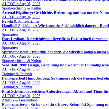
AUTOR • Aug 05, 2026
Sportgeschichte & Kultur
Arsenal Highbury: Geschichte, Bedeutung und warum der Name b
AUTOR • Aug 04, 2026
Regeln & Schiedsrichter
Handball Spieldauer: Wie lange ein Spiel wirklich dauert – Reg
AUTOR • Aug 04, 2026
Sportarten
Dart Lexikon: Die wichtigsten Begriffe in Dart schnell verstehen
AUTOR • Aug 04, 2026
Sportarten
Spitzname beste Freundin: 77 Ideen, die wirklich hängen bleiben
AUTOR • Aug 03, 2026
Sportgeschichte & Kultur
WM Ball 1998: Design, Bedeutung und warum er Fußballgeschic
AUTOR • Aug 03, 2026
Training & Technik
Fährtenarbeit Hund Aufbau: So trainiere ich die Nasenarbeit o
AUTOR • Aug 01, 2026
Training & Technik
Pirat Schwimmabzeichen: Anforderungen, Ablauf und Tipps für
AUTOR • Aug 01, 2026
Athletik & Gesundheit
Beine massieren: So lockerst du schwere Beine, löst Spannung u
AUTOR • Jul 31, 2026