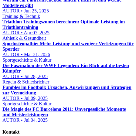
Modelle es gibt
AUTOR • Jun 25, 2025
Training & Technik
Triathlon Trainingszonen berechnen: Optimale Leistung im
Triathlontraining
AUTOR • Apr 07, 2025
Athletik & Gesundheit
Sportosteopathie: Mehr Leistung und weniger Verletzungen für
Sportler
AUTOR • Mar 21, 2026
Sportgeschichte & Kultur
Die Faszination der WWF Legenden: Ein Blick auf die besten
Kämpfer
AUTOR • Jul 28, 2025
Regeln & Schiedsrichter
Fumbles im Football: Ursachen, Auswirkungen und Strategien
zur Vermeidung
AUTOR • Jul 09, 2025
Sportgeschichte & Kultur
Die Magie des FC Barcelona 2011: Unvergessliche Momente
und Meisterleistungen
AUTOR • Jul 04, 2025
Kontakt