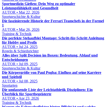
Sportmedizin Gießen: Dein Weg zu optimaler
Leistungsfähigkeit und Gesundheit
AUTOR • Mar 22, 2026
Sportgeschichte & Kultur
Die faszinierende Historie der Ferrari Teamchefs in der Formel
1
AUTOR • Mar 26, 2026
Training & Technik
Die perfekte Stehaufblei Montage: Schritt-für-Schritt Anleitung
für Hobby und Profis
AUTOR • Jul 24, 2025
Regeln & Schiedsrichter
Alles über Split Decision im Boxen: Bedeutung, Ablauf und
Entscheidungen
AUTOR • Jul 09, 2025
Sportgeschichte & Kultur
Die Körpergröße von Paul Pogba: Einfluss auf seine Karriere
und Spielstil
AUTOR • Jul 08, 2025
Sportarten
Die umfassende Liste der Leichtathletik Disziplinen: Ein
Überblick für Sportbegeisterte
AUTOR • Apr 23, 2026
Training & Technik
Warum ein Fahrradreflektor hinten Pflicht ist und welche