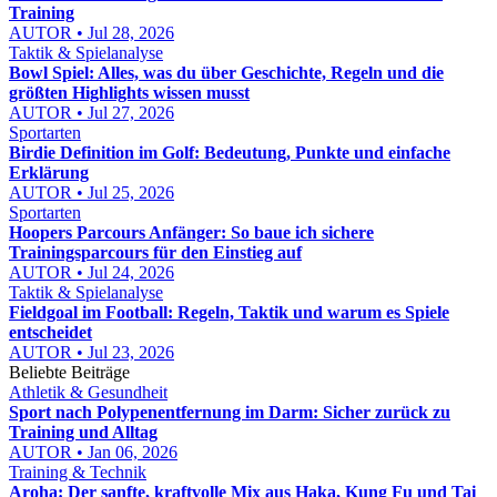
Training
AUTOR • Jul 28, 2026
Taktik & Spielanalyse
Bowl Spiel: Alles, was du über Geschichte, Regeln und die
größten Highlights wissen musst
AUTOR • Jul 27, 2026
Sportarten
Birdie Definition im Golf: Bedeutung, Punkte und einfache
Erklärung
AUTOR • Jul 25, 2026
Sportarten
Hoopers Parcours Anfänger: So baue ich sichere
Trainingsparcours für den Einstieg auf
AUTOR • Jul 24, 2026
Taktik & Spielanalyse
Fieldgoal im Football: Regeln, Taktik und warum es Spiele
entscheidet
AUTOR • Jul 23, 2026
Beliebte Beiträge
Athletik & Gesundheit
Sport nach Polypenentfernung im Darm: Sicher zurück zu
Training und Alltag
AUTOR • Jan 06, 2026
Training & Technik
Aroha: Der sanfte, kraftvolle Mix aus Haka, Kung Fu und Tai