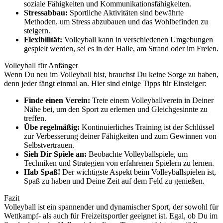
soziale Fähigkeiten und Kommunikationsfähigkeiten.
Stressabbau:
Sportliche Aktivitäten sind bewährte
Methoden, um Stress abzubauen und das Wohlbefinden zu
steigern.
Flexibilität:
Volleyball kann in verschiedenen Umgebungen
gespielt werden, sei es in der Halle, am Strand oder im Freien.
Volleyball für Anfänger
Wenn Du neu im Volleyball bist, brauchst Du keine Sorge zu haben,
denn jeder fängt einmal an. Hier sind einige Tipps für Einsteiger:
Finde einen Verein:
Trete einem Volleyballverein in Deiner
Nähe bei, um den Sport zu erlernen und Gleichgesinnte zu
treffen.
Übe regelmäßig:
Kontinuierliches Training ist der Schlüssel
zur Verbesserung deiner Fähigkeiten und zum Gewinnen von
Selbstvertrauen.
Sieh Dir Spiele an:
Beobachte Volleyballspiele, um
Techniken und Strategien von erfahrenen Spielern zu lernen.
Hab Spaß!
Der wichtigste Aspekt beim Volleyballspielen ist,
Spaß zu haben und Deine Zeit auf dem Feld zu genießen.
Fazit
Volleyball ist ein spannender und dynamischer Sport, der sowohl für
Wettkampf- als auch für Freizeitsportler geeignet ist. Egal, ob Du im