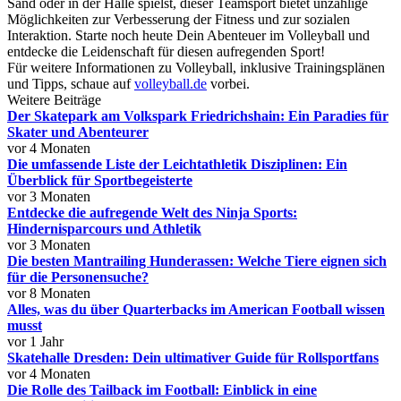
Sand oder in der Halle spielst, dieser Teamsport bietet unzählige
Möglichkeiten zur Verbesserung der Fitness und zur sozialen
Interaktion. Starte noch heute Dein Abenteuer im Volleyball und
entdecke die Leidenschaft für diesen aufregenden Sport!
Für weitere Informationen zu Volleyball, inklusive Trainingsplänen
und Tipps, schaue auf
volleyball.de
vorbei.
Weitere Beiträge
Der Skatepark am Volkspark Friedrichshain: Ein Paradies für
Skater und Abenteurer
vor 4 Monaten
Die umfassende Liste der Leichtathletik Disziplinen: Ein
Überblick für Sportbegeisterte
vor 3 Monaten
Entdecke die aufregende Welt des Ninja Sports:
Hindernisparcours und Athletik
vor 3 Monaten
Die besten Mantrailing Hunderassen: Welche Tiere eignen sich
für die Personensuche?
vor 8 Monaten
Alles, was du über Quarterbacks im American Football wissen
musst
vor 1 Jahr
Skatehalle Dresden: Dein ultimativer Guide für Rollsportfans
vor 4 Monaten
Die Rolle des Tailback im Football: Einblick in eine