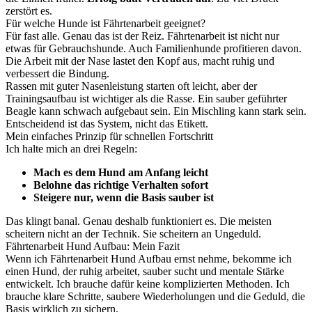
zerstört es.
Für welche Hunde ist Fährtenarbeit geeignet?
Für fast alle. Genau das ist der Reiz. Fährtenarbeit ist nicht nur
etwas für Gebrauchshunde. Auch Familienhunde profitieren davon.
Die Arbeit mit der Nase lastet den Kopf aus, macht ruhig und
verbessert die Bindung.
Rassen mit guter Nasenleistung starten oft leicht, aber der
Trainingsaufbau ist wichtiger als die Rasse. Ein sauber geführter
Beagle kann schwach aufgebaut sein. Ein Mischling kann stark sein.
Entscheidend ist das System, nicht das Etikett.
Mein einfaches Prinzip für schnellen Fortschritt
Ich halte mich an drei Regeln:
Mach es dem Hund am Anfang leicht
Belohne das richtige Verhalten sofort
Steigere nur, wenn die Basis sauber ist
Das klingt banal. Genau deshalb funktioniert es. Die meisten
scheitern nicht an der Technik. Sie scheitern an Ungeduld.
Fährtenarbeit Hund Aufbau: Mein Fazit
Wenn ich Fährtenarbeit Hund Aufbau ernst nehme, bekomme ich
einen Hund, der ruhig arbeitet, sauber sucht und mentale Stärke
entwickelt. Ich brauche dafür keine komplizierten Methoden. Ich
brauche klare Schritte, saubere Wiederholungen und die Geduld, die
Basis wirklich zu sichern.