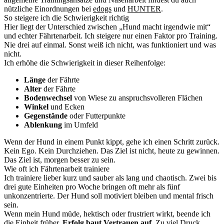
nützliche Einordnungen bei
edogs
und
HUNTER
.
So steigere ich die Schwierigkeit richtig
Hier liegt der Unterschied zwischen „Hund macht irgendwie mit“
und echter Fährtenarbeit. Ich steigere nur einen Faktor pro Training.
Nie drei auf einmal. Sonst weiß ich nicht, was funktioniert und was
nicht.
Ich erhöhe die Schwierigkeit in dieser Reihenfolge:
Länge
der Fährte
Alter
der Fährte
Bodenwechsel
von Wiese zu anspruchsvolleren Flächen
Winkel
und Ecken
Gegenstände
oder Futterpunkte
Ablenkung
im Umfeld
Wenn der Hund in einem Punkt kippt, gehe ich einen Schritt zurück.
Kein Ego. Kein Durchziehen. Das Ziel ist nicht, heute zu gewinnen.
Das Ziel ist, morgen besser zu sein.
Wie oft ich Fährtenarbeit trainiere
Ich trainiere lieber kurz und sauber als lang und chaotisch. Zwei bis
drei gute Einheiten pro Woche bringen oft mehr als fünf
unkonzentrierte. Der Hund soll motiviert bleiben und mental frisch
sein.
Wenn mein Hund müde, hektisch oder frustriert wirkt, beende ich
die Einheit früher.
Erfolg baut Vertrauen auf
. Zu viel Druck