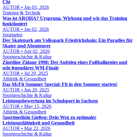
Chi
AUTOR • Jan 03, 2026
Training & Technik
Was ist AROHA? Ursprung, Wirkung und wie das Training
funktioniert
AUTOR • Jan 02, 2026
Sportarten
Der Skatepark am Volkspark Friedrichshain: Ein Paradies für
Skater und Abenteurer
AUTOR • Apr 02, 2026
Sportgeschichte & Kultur
Zinédine Zidane 1998: Der Aufstieg eines Fußballgenies und
sein legendäres WM-Finale
AUTOR • Jul 29, 2025
Athletik & Gesundheit
Das McFit Summer Special: Fit in den Sommer starten!
AUTOR • Jun 20, 2025
Sportgeschichte & Kultur
Leistungsbewertung im Schulsport in Sachsen
AUTOR • May 15, 2026
Athletik & Gesundheit
Sportmedizin Gießen: Dein Weg zu optimaler
Leistungsfähigkeit und Gesundheit
AUTOR • Mar 22, 2026
Sportgeschichte & Kultur