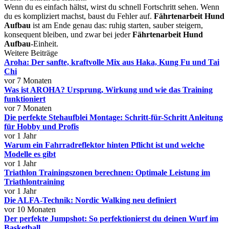
Wenn du es einfach hältst, wirst du schnell Fortschritt sehen. Wenn
du es kompliziert machst, baust du Fehler auf.
Fährtenarbeit Hund
Aufbau
ist am Ende genau das: ruhig starten, sauber steigern,
konsequent bleiben, und zwar bei jeder
Fährtenarbeit Hund
Aufbau
-Einheit.
Weitere Beiträge
Aroha: Der sanfte, kraftvolle Mix aus Haka, Kung Fu und Tai
Chi
vor 7 Monaten
Was ist AROHA? Ursprung, Wirkung und wie das Training
funktioniert
vor 7 Monaten
Die perfekte Stehaufblei Montage: Schritt-für-Schritt Anleitung
für Hobby und Profis
vor 1 Jahr
Warum ein Fahrradreflektor hinten Pflicht ist und welche
Modelle es gibt
vor 1 Jahr
Triathlon Trainingszonen berechnen: Optimale Leistung im
Triathlontraining
vor 1 Jahr
Die ALFA-Technik: Nordic Walking neu definiert
vor 10 Monaten
Der perfekte Jumpshot: So perfektionierst du deinen Wurf im
Basketball