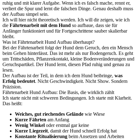
ruhig und mit klarer Aufgabe. Wenn ich es falsch mache, rennt er,
verliert die Spur und lernt die falschen Dinge. Genau deshalb muss
der Aufbau simpel sein.
Ich will hier nicht theoretisch werden. Ich will dir zeigen, wie ich
die
Fährtenarbeit mit dem Hund
so aufbaue, dass sie für
Anfänger funktioniert und für Fortgeschrittene sauber skalierbar
bleibt.
Was ist Fährtenarbeit Hund Aufbau überhaupt?
Bei der Fährtenarbeit folgt der Hund dem Geruch, den ein Mensch
beim Gehen hinterlässt. Das ist mehr als nur Bodengeruch. Es geht
um Trittschäden, Pflanzenkontakt, kleine Bodenveränderungen und
Geruchspartikel. Der Hund lernt, diesen Pfad ruhig und genau zu
lesen.
Der Aufbau ist der Teil, in dem ich dem Hund beibringe,
was
Erfolg bedeutet
. Nicht Geschwindigkeit. Nicht Show. Sondern
Präzision.
Fährtenarbeit Hund Aufbau: Die Basis, die wirklich zählt
Ich starte nicht mit schweren Bedingungen. Ich starte mit Klarheit.
Das heißt:
Weiches, gut riechendes Gelände
wie Wiese
Kurze Fährten
am Anfang
Wenig Winkel
oder erstmal gar keine
Kurze Liegezeit
, damit der Hund schnell Erfolg hat
Konstante Ritualisierung
beim Ansetzen und Arbeiten