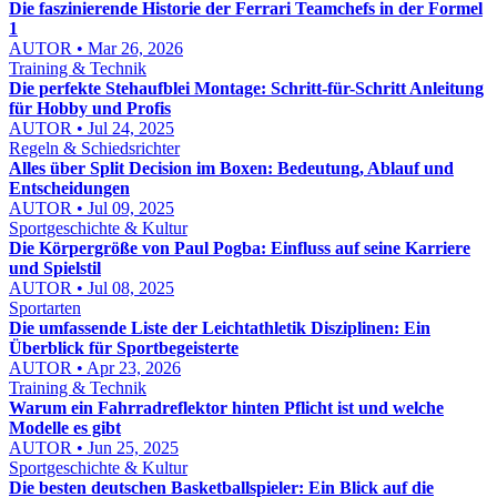
Die faszinierende Historie der Ferrari Teamchefs in der Formel
1
AUTOR • Mar 26, 2026
Training & Technik
Die perfekte Stehaufblei Montage: Schritt-für-Schritt Anleitung
für Hobby und Profis
AUTOR • Jul 24, 2025
Regeln & Schiedsrichter
Alles über Split Decision im Boxen: Bedeutung, Ablauf und
Entscheidungen
AUTOR • Jul 09, 2025
Sportgeschichte & Kultur
Die Körpergröße von Paul Pogba: Einfluss auf seine Karriere
und Spielstil
AUTOR • Jul 08, 2025
Sportarten
Die umfassende Liste der Leichtathletik Disziplinen: Ein
Überblick für Sportbegeisterte
AUTOR • Apr 23, 2026
Training & Technik
Warum ein Fahrradreflektor hinten Pflicht ist und welche
Modelle es gibt
AUTOR • Jun 25, 2025
Sportgeschichte & Kultur
Die besten deutschen Basketballspieler: Ein Blick auf die