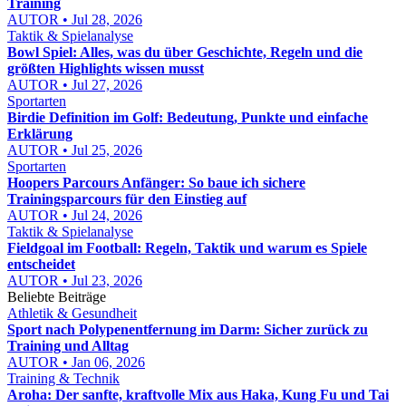
Training
AUTOR • Jul 28, 2026
Taktik & Spielanalyse
Bowl Spiel: Alles, was du über Geschichte, Regeln und die
größten Highlights wissen musst
AUTOR • Jul 27, 2026
Sportarten
Birdie Definition im Golf: Bedeutung, Punkte und einfache
Erklärung
AUTOR • Jul 25, 2026
Sportarten
Hoopers Parcours Anfänger: So baue ich sichere
Trainingsparcours für den Einstieg auf
AUTOR • Jul 24, 2026
Taktik & Spielanalyse
Fieldgoal im Football: Regeln, Taktik und warum es Spiele
entscheidet
AUTOR • Jul 23, 2026
Beliebte Beiträge
Athletik & Gesundheit
Sport nach Polypenentfernung im Darm: Sicher zurück zu
Training und Alltag
AUTOR • Jan 06, 2026
Training & Technik
Aroha: Der sanfte, kraftvolle Mix aus Haka, Kung Fu und Tai