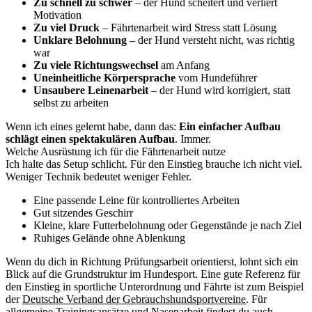
Zu schnell zu schwer
– der Hund scheitert und verliert
Motivation
Zu viel Druck
– Fährtenarbeit wird Stress statt Lösung
Unklare Belohnung
– der Hund versteht nicht, was richtig
war
Zu viele Richtungswechsel
am Anfang
Uneinheitliche Körpersprache
vom Hundeführer
Unsaubere Leinenarbeit
– der Hund wird korrigiert, statt
selbst zu arbeiten
Wenn ich eines gelernt habe, dann das:
Ein einfacher Aufbau
schlägt einen spektakulären Aufbau
. Immer.
Welche Ausrüstung ich für die Fährtenarbeit nutze
Ich halte das Setup schlicht. Für den Einstieg brauche ich nicht viel.
Weniger Technik bedeutet weniger Fehler.
Eine passende Leine für kontrolliertes Arbeiten
Gut sitzendes Geschirr
Kleine, klare Futterbelohnung oder Gegenstände je nach Ziel
Ruhiges Gelände ohne Ablenkung
Wenn du dich in Richtung Prüfungsarbeit orientierst, lohnt sich ein
Blick auf die Grundstruktur im Hundesport. Eine gute Referenz für
den Einstieg in sportliche Unterordnung und Fährte ist zum Beispiel
der
Deutsche Verband der Gebrauchshundsportvereine
. Für
allgemeine Trainingsansätze und Nasenarbeit findest du auch