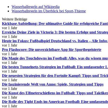
Wasserballregeln auf Wikipedia
Wasserballregeln im Überblick bei Sport-Thieme
Weitere Beiträge
Kickbase Aufstellung: Der ultimative Guide für erfolgreiche Fa
vor 1 Jahr
Erreiche Deine Ziele in Victoria 3: Die besten Erfolge und Strate
vor 1 Jahr
Heute im Fokus: Fußballspiel Deutschland vs. Italien – Alle Info
vor 1 Jahr
Pro Flashscore: Die unverzichtbare App für Sportbegeisterte
vor 1 Jahr
Die Magie des Touchdowns im Football: Alles, was du wissen mu
vor 1 Jahr
Die besten Tunnelnetz-Strategien im Fußball: Ein umfassender L
vor 1 Jahr
Die neuesten Strategien für den Fortnite Kampf: Tipps und Trick
vor 1 Jahr
Die faszinierende Welt von Anno: Spiele, Strategien und Tipps
vor 1 Jahr
Die Kunst des Elfmeterschießens im Fußball: Tipps und Taktike
vor 1 Jahr
Die Rolle des Tight Ends im American Football: Eine umfassende
vor 1 Jahr