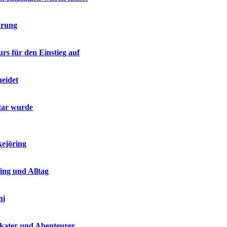
ärung
rs für den Einstieg auf
heidet
tar wurde
kejöring
ing und Alltag
hi
Skater und Abenteurer