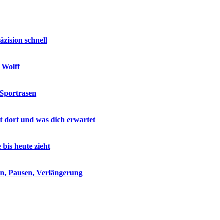
zision schnell
 Wolff
 Sportrasen
lt dort und was dich erwartet
is heute zieht
eln, Pausen, Verlängerung