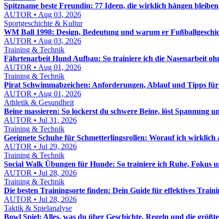
Spitzname beste Freundin: 77 Ideen, die wirklich hängen bleiben
AUTOR • Aug 03, 2026
Sportgeschichte & Kultur
WM Ball 1998: Design, Bedeutung und warum er Fußballgeschic
AUTOR • Aug 03, 2026
Training & Technik
Fährtenarbeit Hund Aufbau: So trainiere ich die Nasenarbeit o
AUTOR • Aug 01, 2026
Training & Technik
Pirat Schwimmabzeichen: Anforderungen, Ablauf und Tipps für
AUTOR • Aug 01, 2026
Athletik & Gesundheit
Beine massieren: So lockerst du schwere Beine, löst Spannung u
AUTOR • Jul 31, 2026
Training & Technik
Geeignete Schuhe für Schmetterlingsrollen: Worauf ich wirklich
AUTOR • Jul 29, 2026
Training & Technik
Social Walk Übungen für Hunde: So trainiere ich Ruhe, Fokus
AUTOR • Jul 28, 2026
Training & Technik
Die besten Trainingsorte finden: Dein Guide für effektives Train
AUTOR • Jul 28, 2026
Taktik & Spielanalyse
Bowl Spiel: Alles, was du über Geschichte, Regeln und die größt