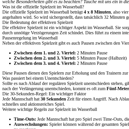
welche Besonderheiten gibt es zu beachten? Tauche mit uns ein in die 
Was ist die offizielle Spielzeit im Wasserball?
Die offizielle Spielzeit im Wasserball beträgt
4 x 8 Minuten
, also vie
angehalten wird. So wird sichergestellt, dass tatsächlich 32 Minuten g
Die Bedeutung der effektiven Spielzeit
Die effektive Spielzeit ist ein wichtiger Aspekt im Wasserball. Sie so
durch unnötige Verzögerungen Zeit schindet. Dies führt zu einem inte
Pausenregelung im Wasserball
Neben der effektiven Spielzeit gibt es auch Pausen zwischen den Vier
Zwischen dem 1. und 2. Viertel:
2 Minuten Pause
Zwischen dem 2. und 3. Viertel:
5 Minuten Pause (Halbzeit)
Zwischen dem 3. und 4. Viertel:
2 Minuten Pause
Diese Pausen dienen den Spielern zur Erholung und den Trainern zu
Was passiert bei einem Unentschieden?
Sollte es nach Ablauf der regulären Spielzeit unentschieden stehen, g
nach der Verlängerung unentschieden, kommt es oft zum
Fünf-Mete
Die 30-Sekunden-Regel: Ein wichtiger Faktor
Jede Mannschaft hat
30 Sekunden
Zeit für einen Angriff. Nach Ablau
schnelles und aktionsreiches Spiel.
Weitere wichtige Regeln zur Spielzeit im Wasserball
Time-Outs:
Jede Mannschaft hat pro Spiel zwei Time-Outs, di
Auswechslungen:
Spieler können während der gesamten Spielzei