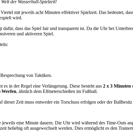
Welt der Wasserball-Spielzeit!
r Viertel mit jeweils acht Minuten effektiver Spielzeit. Das bedeutet, d
espielt wird.
rgt dafür, dass das Spiel fair und transparent ist. Da die Uhr bei Unter
nsiveren und aktiveren Spiel.
teln:
r Besprechung von Taktiken.
ibt es in der Regel eine Verlängerung. Diese besteht aus
2 x 3 Minuten
e
r-Werfen
, ähnlich dem Elfmeterschießen im Fußball.
f dieser Zeit muss entweder ein Torschuss erfolgen oder der Ballbesitz
e jeweils eine Minute dauern. Die Uhr wird während des Time-Outs ang
t beliebig oft ausgewechselt werden. Dies ermöglicht es den Trainern, 