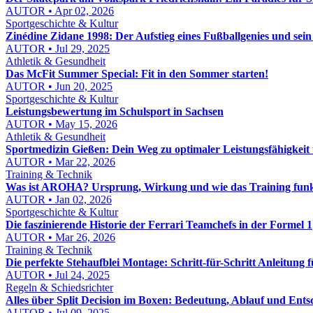
AUTOR • Apr 02, 2026
Sportgeschichte & Kultur
Zinédine Zidane 1998: Der Aufstieg eines Fußballgenies und sei
AUTOR • Jul 29, 2025
Athletik & Gesundheit
Das McFit Summer Special: Fit in den Sommer starten!
AUTOR • Jun 20, 2025
Sportgeschichte & Kultur
Leistungsbewertung im Schulsport in Sachsen
AUTOR • May 15, 2026
Athletik & Gesundheit
Sportmedizin Gießen: Dein Weg zu optimaler Leistungsfähigkeit
AUTOR • Mar 22, 2026
Training & Technik
Was ist AROHA? Ursprung, Wirkung und wie das Training funk
AUTOR • Jan 02, 2026
Sportgeschichte & Kultur
Die faszinierende Historie der Ferrari Teamchefs in der Formel 1
AUTOR • Mar 26, 2026
Training & Technik
Die perfekte Stehaufblei Montage: Schritt-für-Schritt Anleitung
AUTOR • Jul 24, 2025
Regeln & Schiedsrichter
Alles über Split Decision im Boxen: Bedeutung, Ablauf und Ent
AUTOR • Jul 09, 2025