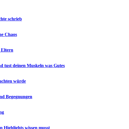
hte schrieb
hne Chaos
 Eltern
nd tust deinen Muskeln was Gutes
 achten würde
 und Begegnungen
ing
en Highlights wissen musst