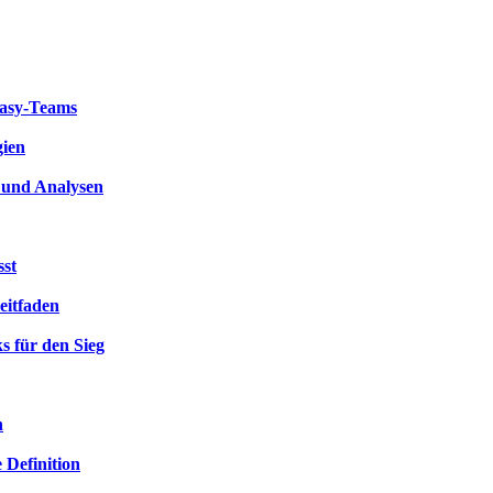
ntasy-Teams
gien
s und Analysen
sst
eitfaden
s für den Sieg
n
 Definition