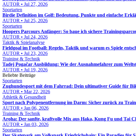
AUTOR • Jul 27, 2026
Sportarten
Birdie Definition im Golf: Bedeutung, Punkte und einfache Erkl
AUTOR • Jul 25, 2026
Sportarten
Hoopers Parcours Anfänger: So baue ich sichere Trainingsparcou
AUTOR • Jul 24, 2026
Taktik & Spielanalyse
Fieldgoal im Football: Regeln, Taktik und warum es Spiele entsc
AUTOR • Jul 23, 2026
Training & Technik
Tadej Pogačar Ausbildung: Wie der Ausnahmefahrer zum Welts
AUTOR • Jul 19, 2026
Beliebte Beiträge
Sportarten
Zughundesport mit dem Fahrrad: Dein ultimativer Guide für Bi
AUTOR • Mar 22, 2026
Athletik & Gesundheit
Sport nach Polypenentfernung im Darm: Sicher zurück zu Train
AUTOR • Jan 06, 2026
Training & Technik
Aroha: Der sanfte, kraftvolle Mix aus Haka, Kung Fu und Tai C
AUTOR • Jan 03, 2026
Sportarten
Der Skatepark am Volkspark Friedrichshain: Ein Paradies für 