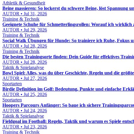
Athletik & Gesundheit
Beine massieren: So lockerst du schwere Beine, löst Spannung u
AUTOR • Jul 31, 2026
Training & Technik
Geeignete Schuhe für Schmetterlingsrollen: Worauf ich wirklich
AUTOR • Jul 29, 2026
Training & Technik
Social Walk Übungen für Hunde: So trainiere ich Ruhe, Fokus
AUTOR • Jul 28, 2026
Training & Technik
Die besten Trainingsorte finden: Dein Guide für effektives Train
AUTOR • Jul 28, 2026
Taktik & Spielanalyse
Bowl Spiel: Alles, was du über Geschichte, Regeln und die größt
AUTOR • Jul 27, 2026
Sportarten
Birdie Definition im Golf: Bedeutung, Punkte und einfache Erkl
AUTOR • Jul 25, 2026
Sportarten
Hoopers Parcours Anfänger: So baue ich sichere Trainingsparcou
AUTOR • Jul 24, 2026
Taktik & Spielanalyse
Fieldgoal im Football: Regeln, Taktik und warum es Spiele entsc
AUTOR • Jul 23, 2026
Training & Technik