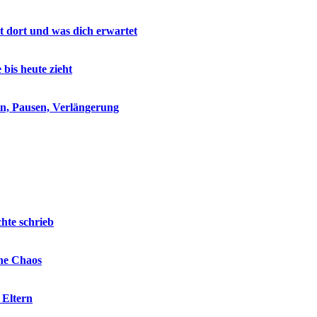
lt dort und was dich erwartet
is heute zieht
eln, Pausen, Verlängerung
hte schrieb
hne Chaos
 Eltern