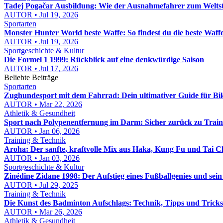
Tadej Pogačar Ausbildung: Wie der Ausnahmefahrer zum Welts
AUTOR • Jul 19, 2026
Sportarten
Monster Hunter World beste Waffe: So findest du die beste Waffe 
AUTOR • Jul 19, 2026
Sportgeschichte & Kultur
Die Formel 1 1999: Rückblick auf eine denkwürdige Saison
AUTOR • Jul 17, 2026
Beliebte Beiträge
Sportarten
Zughundesport mit dem Fahrrad: Dein ultimativer Guide für Bi
AUTOR • Mar 22, 2026
Athletik & Gesundheit
Sport nach Polypenentfernung im Darm: Sicher zurück zu Train
AUTOR • Jan 06, 2026
Training & Technik
Aroha: Der sanfte, kraftvolle Mix aus Haka, Kung Fu und Tai C
AUTOR • Jan 03, 2026
Sportgeschichte & Kultur
Zinédine Zidane 1998: Der Aufstieg eines Fußballgenies und sei
AUTOR • Jul 29, 2025
Training & Technik
Die Kunst des Badminton Aufschlags: Technik, Tipps und Tricks
AUTOR • Mar 26, 2026
Athletik & Gesundheit