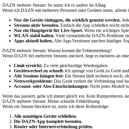
DAZN mehrere Stream: So nutze ich es sauber im Alltag
Wenn ich DAZN mit mehreren Personen oder Geräten nutze, arbeite ic
Nur die Geräte einloggen, die wirklich genutzt werden.
Jede
Streams aktiv beenden.
Einfach die App schließen reicht nich
Nur ein Hauptgerät für Live-Sport.
Wenn ein wichtiges Spiel 
WLAN stabil halten.
Viele vermeintliche DAZN-Probleme sind 
Apps aktuell halten.
Alte App-Versionen machen häufiger Ärg
DAZN mehrere Stream: Warum kommt die Fehlermeldung?
Wenn DAZN bei mehreren Streams meckert, liegt es meistens an ein
Limit erreicht:
Zu viele gleichzeitige Wiedergaben.
Gerätewechsel zu schnell:
Ich springe von Gerät zu Gerät und
Alte Sessions hängen fest:
Ein Stream läuft technisch noch, o
Netzwerkprobleme:
Das Gerät verliert die Verbindung und bau
Account- oder Abo-Einschränkungen:
Nicht jedes Modell ha
Wenn das passiert, gehe ich immer gleich vor. Kein Rumprobieren, kei
DAZN mehrere Stream: Meine schnelle Fehlerlösung
Wenn ein Stream blockiert ist, nutze ich diese Reihenfolge:
Alle unnötigen Geräte schließen.
Die DAZN-App komplett beenden.
Router oder Internetverbindung prüfen.