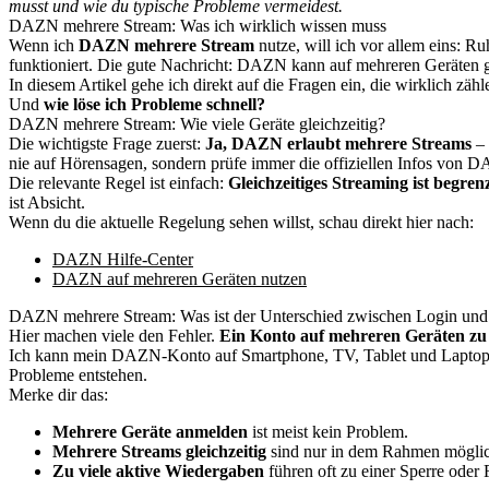
musst und wie du typische Probleme vermeidest.
DAZN mehrere Stream: Was ich wirklich wissen muss
Wenn ich
DAZN mehrere Stream
nutze, will ich vor allem eins: Ru
funktioniert. Die gute Nachricht: DAZN kann auf mehreren Geräten gen
In diesem Artikel gehe ich direkt auf die Fragen ein, die wirklich zäh
Und
wie löse ich Probleme schnell?
DAZN mehrere Stream: Wie viele Geräte gleichzeitig?
Die wichtigste Frage zuerst:
Ja, DAZN erlaubt mehrere Streams
– 
nie auf Hörensagen, sondern prüfe immer die offiziellen Infos von 
Die relevante Regel ist einfach:
Gleichzeitiges Streaming ist begren
ist Absicht.
Wenn du die aktuelle Regelung sehen willst, schau direkt hier nach:
DAZN Hilfe-Center
DAZN auf mehreren Geräten nutzen
DAZN mehrere Stream: Was ist der Unterschied zwischen Login und
Hier machen viele den Fehler.
Ein Konto auf mehreren Geräten zu
Ich kann mein DAZN-Konto auf Smartphone, TV, Tablet und Laptop nutz
Probleme entstehen.
Merke dir das:
Mehrere Geräte anmelden
ist meist kein Problem.
Mehrere Streams gleichzeitig
sind nur in dem Rahmen mögli
Zu viele aktive Wiedergaben
führen oft zu einer Sperre oder