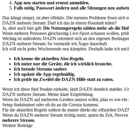
App neu starten und erneut anmelden.
Falls nötig, Passwort ändern und alle Sitzungen neu aufset
Das klingt simpel, ist aber effektiv. Die meisten Probleme lösen sich
DAZN mehrere Stream: Darf ich das in einem Haushalt teilen?
Ja, aber auch hier gilt:
Die Nutzungsregeln zählen mehr als die Ho
Wenn mehrere Personen gleichzeitig Live-Sport schauen wollen, prüfe
Wichtig ist außerdem: DAZN orientiert sich an den eigenen Bedingung
DAZN mehrere Stream: So vermeide ich Ärger dauerhaft
Ich will nicht jedes Wochenende neu kämpfen. Deshalb halte ich mich
Ich kenne die aktuellen Abo-Regeln.
Ich nutze nur die Geräte, die ich wirklich brauche.
Ich beende Streams sauber.
Ich update die App regelmäßig.
Ich prüfe im Zweifel die DAZN-Hilfe statt zu raten.
Wenn ich diese fünf Punkte einhalte, läuft DAZN deutlich stabiler. Un
DAZN mehrere Stream: Meine klare Empfehlung
Wenn du DAZN auf mehreren Geräten nutzen willst, plan es wie ein S
Setup funktioniert oder ob du an die Grenze kommst.
Für die aktuellen Regeln solltest du immer direkt die offiziellen DAZ
Wenn du DAZN mehrere Stream richtig nutzt, sparst du Zeit, Nerven 
mehrere Stream
.
Weitere Beiträge