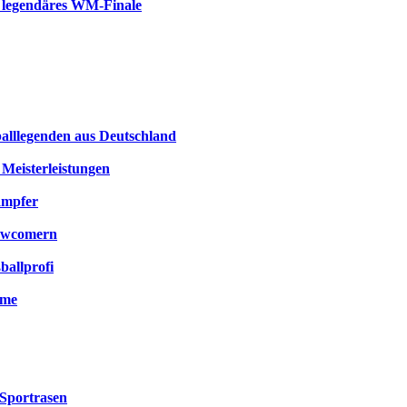
n legendäres WM-Finale
tballlegenden aus Deutschland
Meisterleistungen
ämpfer
Newcomern
ballprofi
ime
 Sportrasen