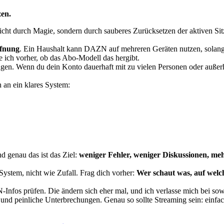
zen.
 nicht durch Magie, sondern durch sauberes Zurücksetzen der aktiven Si
ffnung
. Ein Haushalt kann DAZN auf mehreren Geräten nutzen, solange 
 ich vorher, ob das Abo-Modell das hergibt.
en. Wenn du dein Konto dauerhaft mit zu vielen Personen oder außerha
 an ein klares System:
d genau das ist das Ziel:
weniger Fehler, weniger Diskussionen, me
ystem, nicht wie Zufall. Frag dich vorher:
Wer schaut was, auf welc
N-Infos prüfen. Die ändern sich eher mal, und ich verlasse mich bei so
und peinliche Unterbrechungen. Genau so sollte Streaming sein: einfa