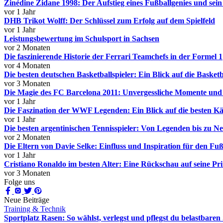
Zinédine Zidane 1998: Der Aufstieg eines Fußballgenies und sei
vor 1 Jahr
DHB Trikot Wolff: Der Schlüssel zum Erfolg auf dem Spielfeld
vor 1 Jahr
Leistungsbewertung im Schulsport in Sachsen
vor 2 Monaten
Die faszinierende Historie der Ferrari Teamchefs in der Formel 1
vor 4 Monaten
Die besten deutschen Basketballspieler: Ein Blick auf die Baske
vor 3 Monaten
Die Magie des FC Barcelona 2011: Unvergessliche Momente und 
vor 1 Jahr
Die Faszination der WWF Legenden: Ein Blick auf die besten K
vor 1 Jahr
Die besten argentinischen Tennisspieler: Von Legenden bis zu 
vor 2 Monaten
Die Eltern von Davie Selke: Einfluss und Inspiration für den Fuß
vor 1 Jahr
Cristiano Ronaldo im besten Alter: Eine Rückschau auf seine Pr
vor 3 Monaten
Folge uns
Neue Beiträge
Training & Technik
Sportplatz Rasen: So wählst, verlegst und pflegst du belastbaren