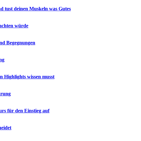
nd tust deinen Muskeln was Gutes
 achten würde
 und Begegnungen
ing
en Highlights wissen musst
ärung
rs für den Einstieg auf
heidet