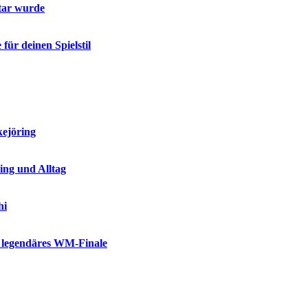
tar wurde
für deinen Spielstil
kejöring
ing und Alltag
hi
n legendäres WM-Finale