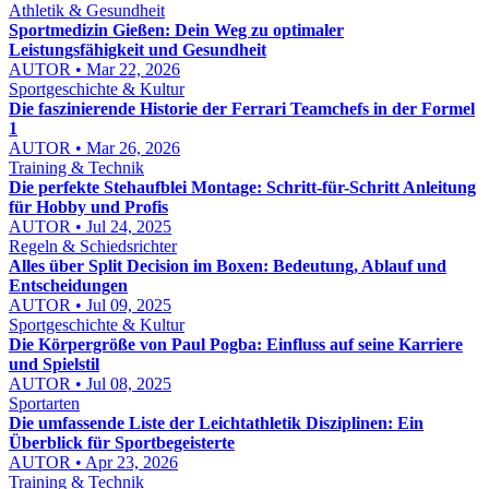
Athletik & Gesundheit
Sportmedizin Gießen: Dein Weg zu optimaler
Leistungsfähigkeit und Gesundheit
AUTOR • Mar 22, 2026
Sportgeschichte & Kultur
Die faszinierende Historie der Ferrari Teamchefs in der Formel
1
AUTOR • Mar 26, 2026
Training & Technik
Die perfekte Stehaufblei Montage: Schritt-für-Schritt Anleitung
für Hobby und Profis
AUTOR • Jul 24, 2025
Regeln & Schiedsrichter
Alles über Split Decision im Boxen: Bedeutung, Ablauf und
Entscheidungen
AUTOR • Jul 09, 2025
Sportgeschichte & Kultur
Die Körpergröße von Paul Pogba: Einfluss auf seine Karriere
und Spielstil
AUTOR • Jul 08, 2025
Sportarten
Die umfassende Liste der Leichtathletik Disziplinen: Ein
Überblick für Sportbegeisterte
AUTOR • Apr 23, 2026
Training & Technik