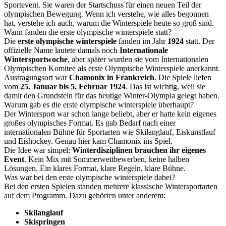
Sportevent. Sie waren der Startschuss für einen neuen Teil der
olympischen Bewegung. Wenn ich verstehe, wie alles begonnen
hat, verstehe ich auch, warum die Winterspiele heute so groß sind.
Wann fanden die erste olympische winterspiele statt?
Die
erste olympische winterspiele
fanden im Jahr
1924
statt. Der
offizielle Name lautete damals noch
Internationale
Wintersportwoche
, aber später wurden sie vom Internationalen
Olympischen Komitee als erste Olympische Winterspiele anerkannt.
Austragungsort war
Chamonix in Frankreich
. Die Spiele liefen
vom
25. Januar bis 5. Februar 1924
. Das ist wichtig, weil sie
damit den Grundstein für das heutige Winter-Olympia gelegt haben.
Warum gab es die erste olympische winterspiele überhaupt?
Der Wintersport war schon lange beliebt, aber er hatte kein eigenes
großes olympisches Format. Es gab Bedarf nach einer
internationalen Bühne für Sportarten wie Skilanglauf, Eiskunstlauf
und Eishockey. Genau hier kam Chamonix ins Spiel.
Die Idee war simpel:
Winterdisziplinen brauchen ihr eigenes
Event
. Kein Mix mit Sommerwettbewerben, keine halben
Lösungen. Ein klares Format, klare Regeln, klare Bühne.
Was war bei den erste olympische winterspiele dabei?
Bei den ersten Spielen standen mehrere klassische Wintersportarten
auf dem Programm. Dazu gehörten unter anderem:
Skilanglauf
Skispringen