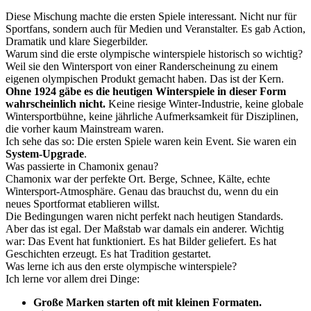
Diese Mischung machte die ersten Spiele interessant. Nicht nur für
Sportfans, sondern auch für Medien und Veranstalter. Es gab Action,
Dramatik und klare Siegerbilder.
Warum sind die erste olympische winterspiele historisch so wichtig?
Weil sie den Wintersport von einer Randerscheinung zu einem
eigenen olympischen Produkt gemacht haben. Das ist der Kern.
Ohne 1924 gäbe es die heutigen Winterspiele in dieser Form
wahrscheinlich nicht.
Keine riesige Winter-Industrie, keine globale
Wintersportbühne, keine jährliche Aufmerksamkeit für Disziplinen,
die vorher kaum Mainstream waren.
Ich sehe das so: Die ersten Spiele waren kein Event. Sie waren ein
System-Upgrade
.
Was passierte in Chamonix genau?
Chamonix war der perfekte Ort. Berge, Schnee, Kälte, echte
Wintersport-Atmosphäre. Genau das brauchst du, wenn du ein
neues Sportformat etablieren willst.
Die Bedingungen waren nicht perfekt nach heutigen Standards.
Aber das ist egal. Der Maßstab war damals ein anderer. Wichtig
war: Das Event hat funktioniert. Es hat Bilder geliefert. Es hat
Geschichten erzeugt. Es hat Tradition gestartet.
Was lerne ich aus den erste olympische winterspiele?
Ich lerne vor allem drei Dinge:
Große Marken starten oft mit kleinen Formaten.