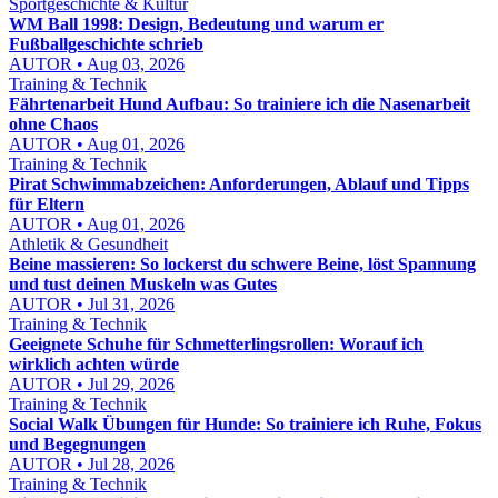
Sportgeschichte & Kultur
WM Ball 1998: Design, Bedeutung und warum er
Fußballgeschichte schrieb
AUTOR • Aug 03, 2026
Training & Technik
Fährtenarbeit Hund Aufbau: So trainiere ich die Nasenarbeit
ohne Chaos
AUTOR • Aug 01, 2026
Training & Technik
Pirat Schwimmabzeichen: Anforderungen, Ablauf und Tipps
für Eltern
AUTOR • Aug 01, 2026
Athletik & Gesundheit
Beine massieren: So lockerst du schwere Beine, löst Spannung
und tust deinen Muskeln was Gutes
AUTOR • Jul 31, 2026
Training & Technik
Geeignete Schuhe für Schmetterlingsrollen: Worauf ich
wirklich achten würde
AUTOR • Jul 29, 2026
Training & Technik
Social Walk Übungen für Hunde: So trainiere ich Ruhe, Fokus
und Begegnungen
AUTOR • Jul 28, 2026
Training & Technik