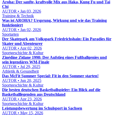
Aroha: Der sanfte, kraftvolle Mix aus Haka, Kung Fu und Tai
Chi
AUTOR • Jan 03, 2026
Training & Technik
Was ist AROHA? Ursprung, Wirkung und wie das Training
funktioniert
AUTOR • Jan 02, 2026
Sportarten
Der Skatepark am Volkspark Friedrichshain: Ein Paradies für
Skater und Abenteurer
AUTOR • Apr 02, 2026
Sportgeschichte & Kultur
Zinédine Zidane 1998: Der Aufstieg eines Fußballgenies und
sein legendäres WM-Finale
AUTOR • Jul 29, 2025
Athletik & Gesundheit
Das McFit Summer Special: Fit in den Sommer starten!
AUTOR • Jun 20, 2025
Sportgeschichte & Kultur
Die besten deutschen Basketballspieler: Ein Blick auf die
Basketballlegenden aus Deutschland
AUTOR • Apr 23, 2026
Sportgeschichte & Kultur
Leistungsbewertung im Schulsport in Sachsen
AUTOR • May 15, 2026