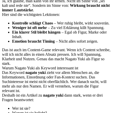
Ja, ich glaube, man kann von ihr lernen. Nicht im Sinne von „sei
kalt und rede nie“. Sondern im Sinne von:
Wirkung braucht nicht
immer Lautstärke
.
Hier sind die wichtigsten Lektionen:
Kontrolle schlägt Chaos
– Wer ruhig bleibt, wirkt souverän.
Weniger ist oft mehr
– Zu viel Erklärung killt Spannung.
Ein klarer Stil bleibt hängen
– Egal ob Figur, Marke oder
Inhalt.
Emotion braucht Timing
– Nicht alles sofort zeigen.
Das ist auch im Content-Game relevant. Wenn ich Content schreibe,
will ich nicht alles in einen Absatz pressen. Ich will Spannung,
Klarheit und Nutzen. Genau das macht Nagato Yuki als Figur so
stark.
Warum Nagato Yuki als Keyword interessant ist
Das Keyword
nagato yuki
zieht vor allem Menschen an, die
Informationen, Einordnung oder Fan-Kontext suchen. Das
Suchinteresse ist meist nicht oberflächlich. Wer danach sucht, will
mehr als nur den Namen. Er will verstehen, warum die Figur
relevant ist.
Deshalb ist ein Artikel zu
nagato yuki
dann stark, wenn er drei
Fragen beantwortet:
Wer ist sie?
Warum ist sie beliebt?