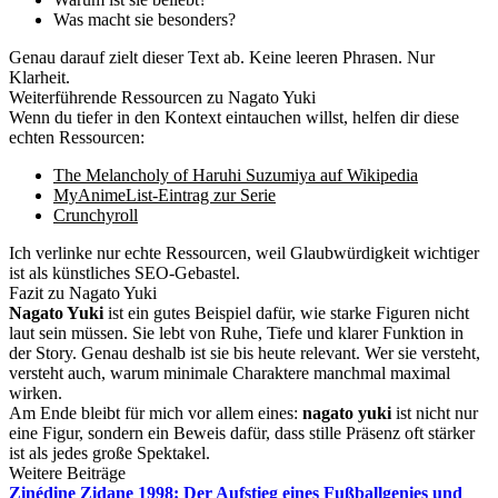
Was macht sie besonders?
Genau darauf zielt dieser Text ab. Keine leeren Phrasen. Nur
Klarheit.
Weiterführende Ressourcen zu Nagato Yuki
Wenn du tiefer in den Kontext eintauchen willst, helfen dir diese
echten Ressourcen:
The Melancholy of Haruhi Suzumiya auf Wikipedia
MyAnimeList-Eintrag zur Serie
Crunchyroll
Ich verlinke nur echte Ressourcen, weil Glaubwürdigkeit wichtiger
ist als künstliches SEO-Gebastel.
Fazit zu Nagato Yuki
Nagato Yuki
ist ein gutes Beispiel dafür, wie starke Figuren nicht
laut sein müssen. Sie lebt von Ruhe, Tiefe und klarer Funktion in
der Story. Genau deshalb ist sie bis heute relevant. Wer sie versteht,
versteht auch, warum minimale Charaktere manchmal maximal
wirken.
Am Ende bleibt für mich vor allem eines:
nagato yuki
ist nicht nur
eine Figur, sondern ein Beweis dafür, dass stille Präsenz oft stärker
ist als jedes große Spektakel.
Weitere Beiträge
Zinédine Zidane 1998: Der Aufstieg eines Fußballgenies und