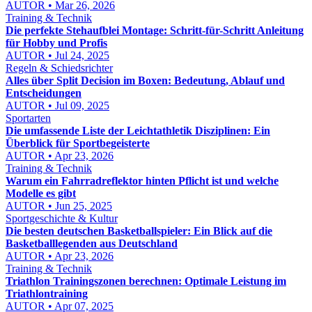
AUTOR • Mar 26, 2026
Training & Technik
Die perfekte Stehaufblei Montage: Schritt-für-Schritt Anleitung
für Hobby und Profis
AUTOR • Jul 24, 2025
Regeln & Schiedsrichter
Alles über Split Decision im Boxen: Bedeutung, Ablauf und
Entscheidungen
AUTOR • Jul 09, 2025
Sportarten
Die umfassende Liste der Leichtathletik Disziplinen: Ein
Überblick für Sportbegeisterte
AUTOR • Apr 23, 2026
Training & Technik
Warum ein Fahrradreflektor hinten Pflicht ist und welche
Modelle es gibt
AUTOR • Jun 25, 2025
Sportgeschichte & Kultur
Die besten deutschen Basketballspieler: Ein Blick auf die
Basketballlegenden aus Deutschland
AUTOR • Apr 23, 2026
Training & Technik
Triathlon Trainingszonen berechnen: Optimale Leistung im
Triathlontraining
AUTOR • Apr 07, 2025