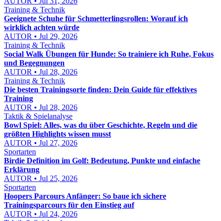
AUTOR • Jul 31, 2026
Training & Technik
Geeignete Schuhe für Schmetterlingsrollen: Worauf ich
wirklich achten würde
AUTOR • Jul 29, 2026
Training & Technik
Social Walk Übungen für Hunde: So trainiere ich Ruhe, Fokus
und Begegnungen
AUTOR • Jul 28, 2026
Training & Technik
Die besten Trainingsorte finden: Dein Guide für effektives
Training
AUTOR • Jul 28, 2026
Taktik & Spielanalyse
Bowl Spiel: Alles, was du über Geschichte, Regeln und die
größten Highlights wissen musst
AUTOR • Jul 27, 2026
Sportarten
Birdie Definition im Golf: Bedeutung, Punkte und einfache
Erklärung
AUTOR • Jul 25, 2026
Sportarten
Hoopers Parcours Anfänger: So baue ich sichere
Trainingsparcours für den Einstieg auf
AUTOR • Jul 24, 2026