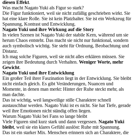
diesen Effekt
.
Was macht Nagato Yuki als Figur so stark?
Die Figur funktioniert, weil sie nicht zufällig geschrieben wirkt. Sie
hat eine klare Rolle. Sie ist kein Platzhalter. Sie ist ein Werkzeug für
Spannung, Kontrast und Entwicklung.
Nagato Yuki und ihre Wirkung auf die Story
In vielen Szenen ist Nagato Yuki der stabile Kern, während um sie
herum Chaos entsteht. Das macht sie nicht nur funktional, sondern
auch symbolisch wichtig. Sie steht für Ordnung, Beobachtung und
Distanz.
Ich mag solche Figuren, weil sie nicht alles erklären müssen. Sie
zeigen ihre Bedeutung durch Verhalten.
Weniger Worte, mehr
Gewicht
.
Nagato Yuki und ihre Entwicklung
Ein großer Teil ihrer Faszination liegt in der Entwicklung. Sie bleibt
nicht einfach gleich. Es gibt Veränderungen, Nuancen und
Momente, in denen man merkt: Hinter der Ruhe steckt mehr, als
man dachte.
Das ist wichtig, weil langweilige stille Charaktere schnell
austauschbar werden. Nagato Yuki ist es nicht. Sie hat Tiefe, gerade
weil ihre Emotionen nicht ständig offen liegen.
Warum Nagato Yuki bei Fans so lange bleibt
Viele Figuren sind kurz stark und dann vergessen.
Nagato Yuki
bleibt
, weil sie ein klares Gefühl auslöst: Ruhe mit Spannung.
Das ist ein starker Mix. Menschen erinnern sich an Charaktere, die