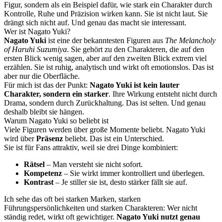
Figur, sondern als ein Beispiel dafür, wie stark ein Charakter durch
Kontrolle, Ruhe und Präzision wirken kann. Sie ist nicht laut. Sie
drängt sich nicht auf. Und genau das macht sie interessant.
Wer ist Nagato Yuki?
Nagato Yuki
ist eine der bekanntesten Figuren aus
The Melancholy
of Haruhi Suzumiya
. Sie gehört zu den Charakteren, die auf den
ersten Blick wenig sagen, aber auf den zweiten Blick extrem viel
erzählen. Sie ist ruhig, analytisch und wirkt oft emotionslos. Das ist
aber nur die Oberfläche.
Für mich ist das der Punkt:
Nagato Yuki ist kein lauter
Charakter, sondern ein starker
. Ihre Wirkung entsteht nicht durch
Drama, sondern durch Zurückhaltung. Das ist selten. Und genau
deshalb bleibt sie hängen.
Warum Nagato Yuki so beliebt ist
Viele Figuren werden über große Momente beliebt. Nagato Yuki
wird über
Präsenz
beliebt. Das ist ein Unterschied.
Sie ist für Fans attraktiv, weil sie drei Dinge kombiniert:
Rätsel
– Man versteht sie nicht sofort.
Kompetenz
– Sie wirkt immer kontrolliert und überlegen.
Kontrast
– Je stiller sie ist, desto stärker fällt sie auf.
Ich sehe das oft bei starken Marken, starken
Führungspersönlichkeiten und starken Charakteren: Wer nicht
ständig redet, wirkt oft gewichtiger.
Nagato Yuki nutzt genau