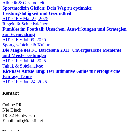
Athletik & Gesundheit
Sportmedizin Gießen: Dein Weg zu optimaler
Leistungsfähigkeit und Gesundheit
AUTOR • Mar 22, 2026
Regeln & Schiedsrichter
Fumbles im Football: Ursachen, Auswirkungen und Strategien
zur Vermeidung
AUTOR • Jul 09, 2025
Sportgeschichte & Kultur
Die Magie des FC Barcelona 2011: Unvergessliche Momente
und Meisterleistungen
AUTOR • Jul 04, 2025
Taktik & Spielanalyse
Kickbase Aufstellung: Der ultimative Guide für erfolgreiche
Fantasy-Teams
AUTOR • Jun 24, 2025
Kontakt
Online PR
Nie Dieck
18182 Bentwisch
Email:
info@taikii.net