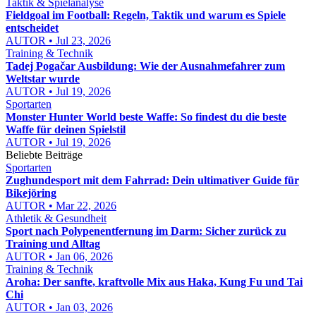
Taktik & Spielanalyse
Fieldgoal im Football: Regeln, Taktik und warum es Spiele
entscheidet
AUTOR • Jul 23, 2026
Training & Technik
Tadej Pogačar Ausbildung: Wie der Ausnahmefahrer zum
Weltstar wurde
AUTOR • Jul 19, 2026
Sportarten
Monster Hunter World beste Waffe: So findest du die beste
Waffe für deinen Spielstil
AUTOR • Jul 19, 2026
Beliebte Beiträge
Sportarten
Zughundesport mit dem Fahrrad: Dein ultimativer Guide für
Bikejöring
AUTOR • Mar 22, 2026
Athletik & Gesundheit
Sport nach Polypenentfernung im Darm: Sicher zurück zu
Training und Alltag
AUTOR • Jan 06, 2026
Training & Technik
Aroha: Der sanfte, kraftvolle Mix aus Haka, Kung Fu und Tai
Chi
AUTOR • Jan 03, 2026