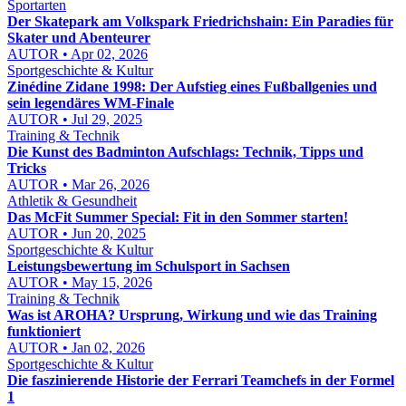
Sportarten
Der Skatepark am Volkspark Friedrichshain: Ein Paradies für
Skater und Abenteurer
AUTOR • Apr 02, 2026
Sportgeschichte & Kultur
Zinédine Zidane 1998: Der Aufstieg eines Fußballgenies und
sein legendäres WM-Finale
AUTOR • Jul 29, 2025
Training & Technik
Die Kunst des Badminton Aufschlags: Technik, Tipps und
Tricks
AUTOR • Mar 26, 2026
Athletik & Gesundheit
Das McFit Summer Special: Fit in den Sommer starten!
AUTOR • Jun 20, 2025
Sportgeschichte & Kultur
Leistungsbewertung im Schulsport in Sachsen
AUTOR • May 15, 2026
Training & Technik
Was ist AROHA? Ursprung, Wirkung und wie das Training
funktioniert
AUTOR • Jan 02, 2026
Sportgeschichte & Kultur
Die faszinierende Historie der Ferrari Teamchefs in der Formel
1