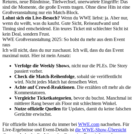
Returns, neue Bündnisse, Titelwechsel, unerwartete Eingriffe: Das
sind die Momente, die große Events tragen. Ohne diese Hits ist eine
Großveranstaltung nur ein Match-Block.
Lohnt sich ein Live-Besuch?
Wenn du WWE liebst: ja. Aber nur,
wenn du weißt, was du kaufst. Gute Sicht, Reiseaufwand und
Timing sind entscheidend. Ein teures Ticket mit schlechter Sicht ist
kein Deal, sondern Frust.
WWE Großveranstaltung 2025: So holst du mehr aus dem Event
raus
Ich will nicht, dass du nur zuschaust. Ich will, dass du das Event
maximal nutzt. Hier ist mein Ansatz:
Verfolge die Weekly Shows
, nicht nur die PLEs. Die Story
passiert vorher.
Check die Match-Reihenfolge
, sobald sie veröffentlicht
wird. Nicht jedes Match hat denselben Wert.
Achte auf Crowd-Reaktionen
. Die erzählen oft mehr als die
Kommentatoren.
Vergleiche Ticketkategorien
, bevor du buchst. Manchmal ist
mittlerer Rang besser als Floor mit schlechtem Winkel.
Nutze offizielle Quellen
für Updates, damit du keine falschen
Gerüchte erwischst.
Für offizielle Infos kannst du immer bei
WWE.com
nachsehen. Für
Live-Ergebnisse und Event-Details ist
die WWE-Show-Übersicht