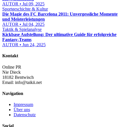
AUTOR • Jul 09, 2025
Sportgeschichte & Kultur
Die Magie des FC Barcelona 2011: Unvergessliche Momente
und Meisterleistungen
AUTOR • Jul 04, 2025
Taktik & Spielanalyse
Kickbase Aufstellung: Der ultimative Guide für erfolgreiche
Fantasy-Teams
AUTOR • Jun 24, 2025
Kontakt
Online PR
Nie Dieck
18182 Bentwisch
Email:
info@taikii.net
Navigation
Impressum
Über uns
Datenschutz
Social