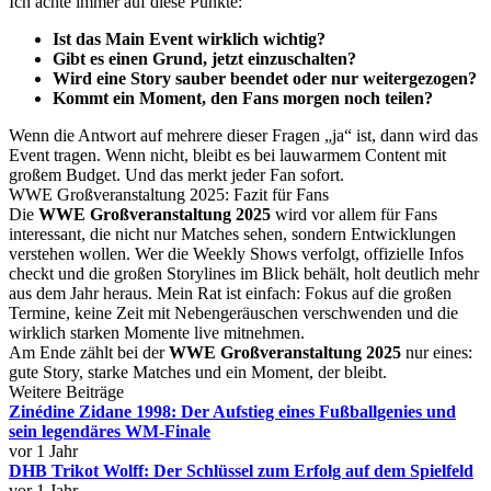
Ich achte immer auf diese Punkte:
Ist das Main Event wirklich wichtig?
Gibt es einen Grund, jetzt einzuschalten?
Wird eine Story sauber beendet oder nur weitergezogen?
Kommt ein Moment, den Fans morgen noch teilen?
Wenn die Antwort auf mehrere dieser Fragen „ja“ ist, dann wird das
Event tragen. Wenn nicht, bleibt es bei lauwarmem Content mit
großem Budget. Und das merkt jeder Fan sofort.
WWE Großveranstaltung 2025: Fazit für Fans
Die
WWE Großveranstaltung 2025
wird vor allem für Fans
interessant, die nicht nur Matches sehen, sondern Entwicklungen
verstehen wollen. Wer die Weekly Shows verfolgt, offizielle Infos
checkt und die großen Storylines im Blick behält, holt deutlich mehr
aus dem Jahr heraus. Mein Rat ist einfach: Fokus auf die großen
Termine, keine Zeit mit Nebengeräuschen verschwenden und die
wirklich starken Momente live mitnehmen.
Am Ende zählt bei der
WWE Großveranstaltung 2025
nur eines:
gute Story, starke Matches und ein Moment, der bleibt.
Weitere Beiträge
Zinédine Zidane 1998: Der Aufstieg eines Fußballgenies und
sein legendäres WM-Finale
vor 1 Jahr
DHB Trikot Wolff: Der Schlüssel zum Erfolg auf dem Spielfeld
vor 1 Jahr