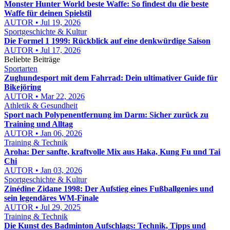
Monster Hunter World beste Waffe: So findest du die beste
Waffe für deinen Spielstil
AUTOR • Jul 19, 2026
Sportgeschichte & Kultur
Die Formel 1 1999: Rückblick auf eine denkwürdige Saison
AUTOR • Jul 17, 2026
Beliebte Beiträge
Sportarten
Zughundesport mit dem Fahrrad: Dein ultimativer Guide für
Bikejöring
AUTOR • Mar 22, 2026
Athletik & Gesundheit
Sport nach Polypenentfernung im Darm: Sicher zurück zu
Training und Alltag
AUTOR • Jan 06, 2026
Training & Technik
Aroha: Der sanfte, kraftvolle Mix aus Haka, Kung Fu und Tai
Chi
AUTOR • Jan 03, 2026
Sportgeschichte & Kultur
Zinédine Zidane 1998: Der Aufstieg eines Fußballgenies und
sein legendäres WM-Finale
AUTOR • Jul 29, 2025
Training & Technik
Die Kunst des Badminton Aufschlags: Technik, Tipps und