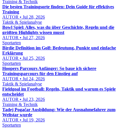
Training & Technik
Die besten Trainingsorte finden: Dein Guide für effektives
Training
AUTOR • Jul 28, 2026
Taktik & Spielanalyse
Bowl Spiel: Alles, was du über Geschichte, Regeln und die
größten Highlights wissen musst
AUTOR • Jul 27, 2026
Sportarten
Birdie Definition im Golf: Bedeutung, Punkte und einfache
Erklärung
AUTOR • Jul 25, 2026
Sportarten
Hoopers Parcours Anfänger: So baue ich sichere
Trainingsparcours für den Einstieg auf
AUTOR • Jul 24, 2026
Taktik & Spielanalyse
Fieldgoal im Football: Regeln, Taktik und warum es Spiele
entscheidet
AUTOR • Jul 23, 2026
Training & Technik
Tadej Pogačar Ausbildung: Wie der Ausnahmefahrer zum
Weltstar wurde
AUTOR • Jul 19, 2026
Sportarten