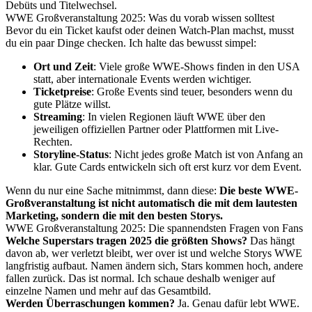
Debüts und Titelwechsel.
WWE Großveranstaltung 2025: Was du vorab wissen solltest
Bevor du ein Ticket kaufst oder deinen Watch-Plan machst, musst
du ein paar Dinge checken. Ich halte das bewusst simpel:
Ort und Zeit
: Viele große WWE-Shows finden in den USA
statt, aber internationale Events werden wichtiger.
Ticketpreise
: Große Events sind teuer, besonders wenn du
gute Plätze willst.
Streaming
: In vielen Regionen läuft WWE über den
jeweiligen offiziellen Partner oder Plattformen mit Live-
Rechten.
Storyline-Status
: Nicht jedes große Match ist von Anfang an
klar. Gute Cards entwickeln sich oft erst kurz vor dem Event.
Wenn du nur eine Sache mitnimmst, dann diese:
Die beste WWE-
Großveranstaltung ist nicht automatisch die mit dem lautesten
Marketing, sondern die mit den besten Storys.
WWE Großveranstaltung 2025: Die spannendsten Fragen von Fans
Welche Superstars tragen 2025 die größten Shows?
Das hängt
davon ab, wer verletzt bleibt, wer over ist und welche Storys WWE
langfristig aufbaut. Namen ändern sich, Stars kommen hoch, andere
fallen zurück. Das ist normal. Ich schaue deshalb weniger auf
einzelne Namen und mehr auf das Gesamtbild.
Werden Überraschungen kommen?
Ja. Genau dafür lebt WWE.