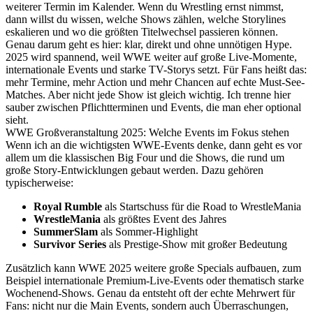
weiterer Termin im Kalender. Wenn du Wrestling ernst nimmst,
dann willst du wissen, welche Shows zählen, welche Storylines
eskalieren und wo die größten Titelwechsel passieren können.
Genau darum geht es hier: klar, direkt und ohne unnötigen Hype.
2025 wird spannend, weil WWE weiter auf große Live-Momente,
internationale Events und starke TV-Storys setzt. Für Fans heißt das:
mehr Termine, mehr Action und mehr Chancen auf echte Must-See-
Matches. Aber nicht jede Show ist gleich wichtig. Ich trenne hier
sauber zwischen Pflichtterminen und Events, die man eher optional
sieht.
WWE Großveranstaltung 2025: Welche Events im Fokus stehen
Wenn ich an die wichtigsten WWE-Events denke, dann geht es vor
allem um die klassischen Big Four und die Shows, die rund um
große Story-Entwicklungen gebaut werden. Dazu gehören
typischerweise:
Royal Rumble
als Startschuss für die Road to WrestleMania
WrestleMania
als größtes Event des Jahres
SummerSlam
als Sommer-Highlight
Survivor Series
als Prestige-Show mit großer Bedeutung
Zusätzlich kann WWE 2025 weitere große Specials aufbauen, zum
Beispiel internationale Premium-Live-Events oder thematisch starke
Wochenend-Shows. Genau da entsteht oft der echte Mehrwert für
Fans: nicht nur die Main Events, sondern auch Überraschungen,