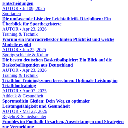
Entscheidungen
AUTOR • Jul 09, 2025
Sportarten
Die umfassende Liste der Leichtathletik Disziplinen: Ein
Überblick für Sportbegeisterte
AUTOR • Apr 23, 2026
Training & Technik
Warum ein Fahrradreflektor hinten Pflicht ist und welche
Modelle es gibt
AUTOR • Jun 25, 2025
Sportgeschichte & Kultur
Die besten deutschen Basketballspieler: Ein Blick auf die
Basketballlegenden aus Deutschland
AUTOR • Apr 23, 2026
Training & Technik
Triathlon Trainingszonen berechnen: Optimale Leistung im
Triathlontraining
AUTOR • Apr 07, 2025
Athletik & Gesundheit
Sportmedizin Gießen: Dein Weg zu optimaler
Leistungsfähigkeit und Gesundheit
AUTOR • Mar 22, 2026
Regeln & Schiedsrichter
Fumbles im Football: Ursachen, Auswirkungen und Strategien
zur Vermeidung