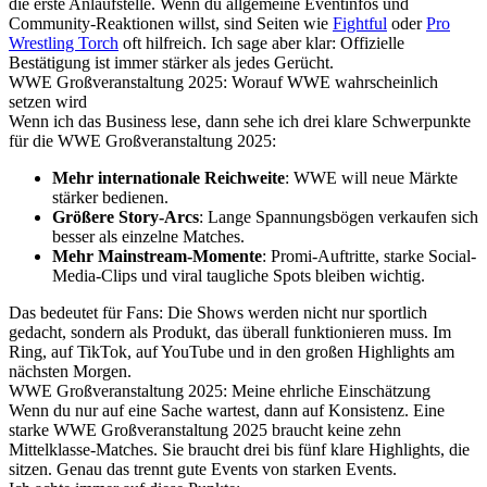
die erste Anlaufstelle. Wenn du allgemeine Eventinfos und
Community-Reaktionen willst, sind Seiten wie
Fightful
oder
Pro
Wrestling Torch
oft hilfreich. Ich sage aber klar: Offizielle
Bestätigung ist immer stärker als jedes Gerücht.
WWE Großveranstaltung 2025: Worauf WWE wahrscheinlich
setzen wird
Wenn ich das Business lese, dann sehe ich drei klare Schwerpunkte
für die WWE Großveranstaltung 2025:
Mehr internationale Reichweite
: WWE will neue Märkte
stärker bedienen.
Größere Story-Arcs
: Lange Spannungsbögen verkaufen sich
besser als einzelne Matches.
Mehr Mainstream-Momente
: Promi-Auftritte, starke Social-
Media-Clips und viral taugliche Spots bleiben wichtig.
Das bedeutet für Fans: Die Shows werden nicht nur sportlich
gedacht, sondern als Produkt, das überall funktionieren muss. Im
Ring, auf TikTok, auf YouTube und in den großen Highlights am
nächsten Morgen.
WWE Großveranstaltung 2025: Meine ehrliche Einschätzung
Wenn du nur auf eine Sache wartest, dann auf Konsistenz. Eine
starke WWE Großveranstaltung 2025 braucht keine zehn
Mittelklasse-Matches. Sie braucht drei bis fünf klare Highlights, die
sitzen. Genau das trennt gute Events von starken Events.