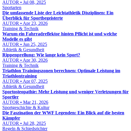
AUTOR • Jul 08, 2025
Sportarten
Die umfassende Liste der Leichtathletik Disziplinen: Ein
Überblick für Sportbegeisterte
AUTOR • Apr 23, 2026
Training & Technik
Warum ein Fahrradreflektor hinten Pflicht ist und welche
Modelle es gibt
AUTOR • Jun 25, 2025
Athletik & Gesundheit
Rippenprellung: Wie lange kein Sport?
AUTOR • Apr 30, 2026
Training & Technik
Triathlon Trainingszonen berechnen: Optimale Leistung im
Triathlontraining
AUTOR • Apr 07, 2025
Athletik & Gesundheit
Sportosteopathie: Mehr Leistung und weniger Verletzungen für
Sportler
AUTOR • Mar 21, 2026
Sportgeschichte & Kultur
Die Faszination der WWF Legenden: Ein Blick auf die besten
Kämpfer
AUTOR • Jul 28, 2025
Regeln & Schiedsrichter