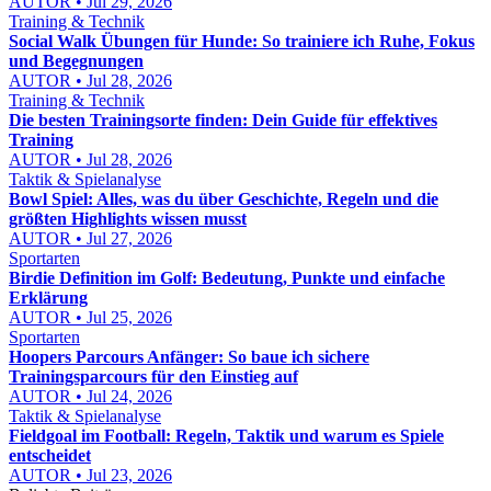
AUTOR • Jul 29, 2026
Training & Technik
Social Walk Übungen für Hunde: So trainiere ich Ruhe, Fokus
und Begegnungen
AUTOR • Jul 28, 2026
Training & Technik
Die besten Trainingsorte finden: Dein Guide für effektives
Training
AUTOR • Jul 28, 2026
Taktik & Spielanalyse
Bowl Spiel: Alles, was du über Geschichte, Regeln und die
größten Highlights wissen musst
AUTOR • Jul 27, 2026
Sportarten
Birdie Definition im Golf: Bedeutung, Punkte und einfache
Erklärung
AUTOR • Jul 25, 2026
Sportarten
Hoopers Parcours Anfänger: So baue ich sichere
Trainingsparcours für den Einstieg auf
AUTOR • Jul 24, 2026
Taktik & Spielanalyse
Fieldgoal im Football: Regeln, Taktik und warum es Spiele
entscheidet
AUTOR • Jul 23, 2026