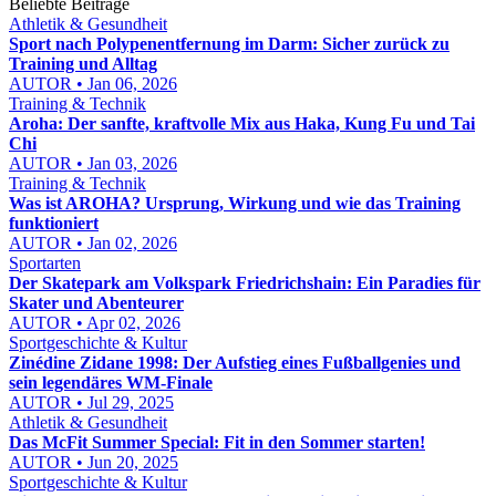
Beliebte Beiträge
Athletik & Gesundheit
Sport nach Polypenentfernung im Darm: Sicher zurück zu
Training und Alltag
AUTOR • Jan 06, 2026
Training & Technik
Aroha: Der sanfte, kraftvolle Mix aus Haka, Kung Fu und Tai
Chi
AUTOR • Jan 03, 2026
Training & Technik
Was ist AROHA? Ursprung, Wirkung und wie das Training
funktioniert
AUTOR • Jan 02, 2026
Sportarten
Der Skatepark am Volkspark Friedrichshain: Ein Paradies für
Skater und Abenteurer
AUTOR • Apr 02, 2026
Sportgeschichte & Kultur
Zinédine Zidane 1998: Der Aufstieg eines Fußballgenies und
sein legendäres WM-Finale
AUTOR • Jul 29, 2025
Athletik & Gesundheit
Das McFit Summer Special: Fit in den Sommer starten!
AUTOR • Jun 20, 2025
Sportgeschichte & Kultur