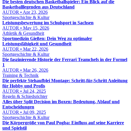
Die besten deutschen Basketballspieler: Ein Blick auf die
Basketballlegenden aus Deutschland
AUTOR • Apr 23, 2026
Sportgeschichte & Kultur
Leistungsbewertung im Schulsport in Sachsen
AUTOR • May 15, 2026
Athletik & Gesundheit
Sportmedizin Gießen: Dein Weg zu optimaler
Leistungsfähigkeit und Gesundheit
AUTOR • Mar 22, 2026
Sportgeschichte & Kultur
Die faszinierende Historie der Ferrari Teamchefs in der Formel
1
AUTOR • Mar 26, 2026
Training & Technik
Die perfekte Stehaufblei Montage: Schritt-für-Schritt Anleitung
für Hobby und Profis
AUTOR • Jul 24, 2025
Regeln & Schiedsrichter
Alles über Split Decision im Boxen: Bedeutung, Ablauf und
Entscheidungen
AUTOR • Jul 09, 2025
Sportgeschichte & Kultur
Die Körpergröße von Paul Pogba: Einfluss auf seine Karriere
und Spielstil