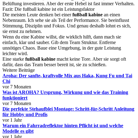
Belüftung investieren. Aber der erste Hebel ist fast immer Verhalten.
Fazit: Die fußball kabine ist ein Leistungsfaktor
Die meisten Leute denken bei einer
fußball kabine
an einen
Nebenraum. Ich sehe sie als Teil der Performance. Sie beeinflusst
Stimmung, Disziplin und Fokus. Und genau deshalb lohnt es sich,
sie ernst zu nehmen.
Wenn du eine Kabine willst, die wirklich hilft, dann mach sie
einfach, klar und sauber. Gib dem Team Struktur. Entferne
unnötiges Chaos. Baue eine Umgebung, in der gute Leistung
leichter wird.
Eine starke
fußball kabine
macht keine Tore. Aber sie sorgt oft
dafür, dass das Team besser bereit ist, sie zu schießen.
Weitere Beiträge
Aroha: Der sanfte, kraftvolle Mix aus Haka, Kung Fu und Tai
Chi
vor 7 Monaten
Was ist AROHA? Ursprung, Wirkung und wie das Training
funktioniert
vor 7 Monaten
Die perfekte Stehaufblei Montage: Schritt-für-Schritt Anleitung
für Hobby und Profis
vor 1 Jahr
Warum ein Fahrradreflektor hinten Pflicht ist und welche
Modelle es gibt
vor 1 Jahr