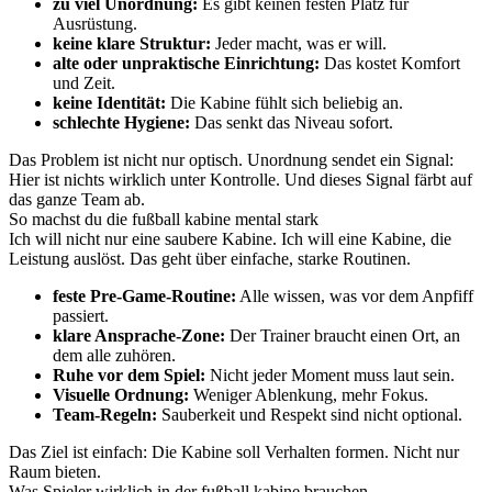
zu viel Unordnung:
Es gibt keinen festen Platz für
Ausrüstung.
keine klare Struktur:
Jeder macht, was er will.
alte oder unpraktische Einrichtung:
Das kostet Komfort
und Zeit.
keine Identität:
Die Kabine fühlt sich beliebig an.
schlechte Hygiene:
Das senkt das Niveau sofort.
Das Problem ist nicht nur optisch. Unordnung sendet ein Signal:
Hier ist nichts wirklich unter Kontrolle. Und dieses Signal färbt auf
das ganze Team ab.
So machst du die fußball kabine mental stark
Ich will nicht nur eine saubere Kabine. Ich will eine Kabine, die
Leistung auslöst. Das geht über einfache, starke Routinen.
feste Pre-Game-Routine:
Alle wissen, was vor dem Anpfiff
passiert.
klare Ansprache-Zone:
Der Trainer braucht einen Ort, an
dem alle zuhören.
Ruhe vor dem Spiel:
Nicht jeder Moment muss laut sein.
Visuelle Ordnung:
Weniger Ablenkung, mehr Fokus.
Team-Regeln:
Sauberkeit und Respekt sind nicht optional.
Das Ziel ist einfach: Die Kabine soll Verhalten formen. Nicht nur
Raum bieten.
Was Spieler wirklich in der fußball kabine brauchen