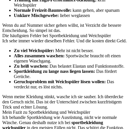
Weichspüler
Normale Freizeit-Baumwolle:
kann gehen, aber sparsam
Unklare Mischgewebe:
lieber weglassen
Wenn du auf Nummer sicher gehen willst, ist Verzicht die bessere
Entscheidung. So simpel ist das.
Die häufigsten Fehler bei Sportbekleidung und Weichspüler
Ich sehe immer wieder dieselben Fehler. Und die kosten direkt Geld.
Zu viel Weichspüler:
Mehr ist nicht besser.
Alles zusammen waschen:
Sportwäsche braucht oft einen
eigenen Waschgang.
Zu heiß waschen:
Das belastet Elastan und Funktionsstoffe.
Sportkleidung zu lange nass liegen lassen:
Das fördert
Gerüche.
Geruchsproblem mit Weichspüler lösen wollen:
Das
verdeckt nur, es löst nichts.
Wenn meine Kleidung stinkt, wasche ich sie sauber. Ich überdecke
den Geruch nicht. Das ist der Unterschied zwischen kurzfristigem
Trick und echter Lösung.
Mein Fazit zu Sportbekleidung und Weichspüler
Ich behandle Sportkleidung wie Ausrüstung, nicht wie normale
Wäsche. Genau deshalb nutze ich bei
sportbekleidung
weichspüler
in den meisten Fällen nicht. Das schützt die Funktion,