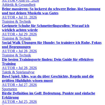
AUTOR • Aug 01, 2026
Athletik & Gesundheit
Beine massieren: So lockerst du schwere Beine, löst Spannung
und tust deinen Muskeln was Gutes
AUTOR • Jul 31, 2026
Training & Technik
Geeignete Schuhe für Schmetterlingsrollen: Worauf ich
wirklich achten würde
AUTOR • Jul 29, 2026
Training & Technik
Social Walk Übungen für Hunde: So trainiere ich Ruhe, Fokus
und Begegnungen
AUTOR • Jul 28, 2026
Training & Technik
Die besten Trainingsorte finden: Dein Guide für effektives
Training
AUTOR • Jul 28, 2026
Taktik & Spielanalyse
Bowl Spiel: Alles, was du über Geschichte, Regeln und die
größten Highlights wissen musst
AUTOR • Jul 27, 2026
Sportarten
Birdie Definition im Golf: Bedeutung, Punkte und einfache
Erklärung
AUTOR • Jul 25, 2026