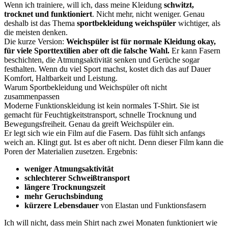
Wenn ich trainiere, will ich, dass meine Kleidung
schwitzt,
trocknet und funktioniert
. Nicht mehr, nicht weniger. Genau
deshalb ist das Thema
sportbekleidung weichspüler
wichtiger, als
die meisten denken.
Die kurze Version:
Weichspüler ist für normale Kleidung okay,
für viele Sporttextilien aber oft die falsche Wahl.
Er kann Fasern
beschichten, die Atmungsaktivität senken und Gerüche sogar
festhalten. Wenn du viel Sport machst, kostet dich das auf Dauer
Komfort, Haltbarkeit und Leistung.
Warum Sportbekleidung und Weichspüler oft nicht
zusammenpassen
Moderne Funktionskleidung ist kein normales T-Shirt. Sie ist
gemacht für Feuchtigkeitstransport, schnelle Trocknung und
Bewegungsfreiheit. Genau da greift Weichspüler ein.
Er legt sich wie ein Film auf die Fasern. Das fühlt sich anfangs
weich an. Klingt gut. Ist es aber oft nicht. Denn dieser Film kann die
Poren der Materialien zusetzen. Ergebnis:
weniger Atmungsaktivität
schlechterer Schweißtransport
längere Trocknungszeit
mehr Geruchsbindung
kürzere Lebensdauer
von Elastan und Funktionsfasern
Ich will nicht, dass mein Shirt nach zwei Monaten funktioniert wie