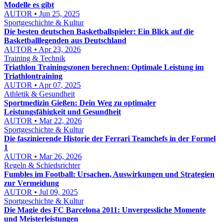
Modelle es gibt
AUTOR • Jun 25, 2025
Sportgeschichte & Kultur
Die besten deutschen Basketballspieler: Ein Blick auf die
Basketballlegenden aus Deutschland
AUTOR • Apr 23, 2026
Training & Technik
Triathlon Trainingszonen berechnen: Optimale Leistung im
Triathlontraining
AUTOR • Apr 07, 2025
Athletik & Gesundheit
Sportmedizin Gießen: Dein Weg zu optimaler
Leistungsfähigkeit und Gesundheit
AUTOR • Mar 22, 2026
Sportgeschichte & Kultur
Die faszinierende Historie der Ferrari Teamchefs in der Formel
1
AUTOR • Mar 26, 2026
Regeln & Schiedsrichter
Fumbles im Football: Ursachen, Auswirkungen und Strategien
zur Vermeidung
AUTOR • Jul 09, 2025
Sportgeschichte & Kultur
Die Magie des FC Barcelona 2011: Unvergessliche Momente
und Meisterleistungen