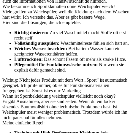
auch die Informationen von
Hauswirtschaft.de
hilfreich.
Wie bekomme ich Sportklamotten ohne Weichspüler weich?
Viele greifen zu Weichspüler, weil die Kleidung nach dem Waschen
hart wirkt. Ich verstehe das. Aber es gibt bessere Wege.
Hier sind die Lösungen, die ich empfehle:
Richtig dosieren:
Zu viel Waschmittel macht Stoffe oft erst
recht steif.
Vollständig ausspülen:
Waschmittelreste fühlen sich hart an.
Weiches Wasser beachten:
Bei hartem Wasser kann ein
geeigneter Wasserenthärter helfen.
Lufttrocknen:
Das schont Fasern oft mehr als starke Hitze.
Pflegemittel für Funktionswäsche nutzen:
Nur wenn sie
explizit dafür gemacht sind.
Wichtig: Nicht jedes Produkt mit dem Wort „Sport“ ist automatisch
geeignet. Ich prüfe immer, ob es für Funktionsmaterialien
freigegeben ist. Sonst ist es nur Marketing.
Wann ist Sportbekleidung weichspüler vielleicht noch okay?
Es gibt Ausnahmen, aber sie sind selten. Wenn du ein locker
sitzendes Baumwollshirt ohne technische Funktionen hast, ist
Weichspüler meist weniger problematisch. Trotzdem würde ich ihn
nicht pauschal für alles nehmen.
Meine einfache Regel:
Training mit High-Performance-Kleidung:
kein