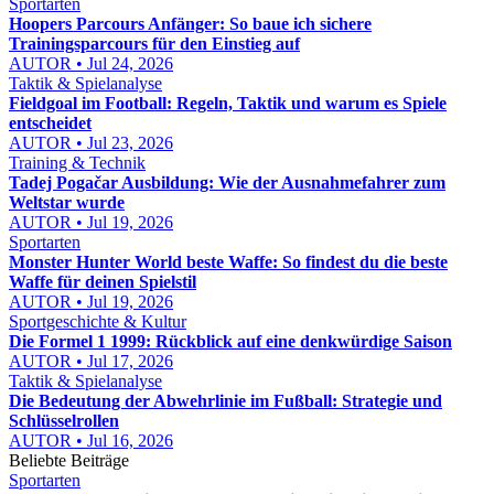
Sportarten
Hoopers Parcours Anfänger: So baue ich sichere
Trainingsparcours für den Einstieg auf
AUTOR • Jul 24, 2026
Taktik & Spielanalyse
Fieldgoal im Football: Regeln, Taktik und warum es Spiele
entscheidet
AUTOR • Jul 23, 2026
Training & Technik
Tadej Pogačar Ausbildung: Wie der Ausnahmefahrer zum
Weltstar wurde
AUTOR • Jul 19, 2026
Sportarten
Monster Hunter World beste Waffe: So findest du die beste
Waffe für deinen Spielstil
AUTOR • Jul 19, 2026
Sportgeschichte & Kultur
Die Formel 1 1999: Rückblick auf eine denkwürdige Saison
AUTOR • Jul 17, 2026
Taktik & Spielanalyse
Die Bedeutung der Abwehrlinie im Fußball: Strategie und
Schlüsselrollen
AUTOR • Jul 16, 2026
Beliebte Beiträge
Sportarten