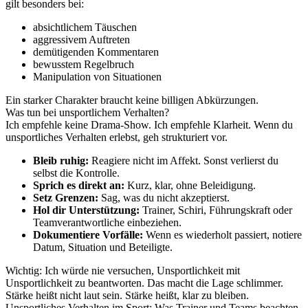
gilt besonders bei:
absichtlichem Täuschen
aggressivem Auftreten
demütigenden Kommentaren
bewusstem Regelbruch
Manipulation von Situationen
Ein starker Charakter braucht keine billigen Abkürzungen.
Was tun bei unsportlichem Verhalten?
Ich empfehle keine Drama-Show. Ich empfehle Klarheit. Wenn du
unsportliches Verhalten erlebst, geh strukturiert vor.
Bleib ruhig:
Reagiere nicht im Affekt. Sonst verlierst du
selbst die Kontrolle.
Sprich es direkt an:
Kurz, klar, ohne Beleidigung.
Setz Grenzen:
Sag, was du nicht akzeptierst.
Hol dir Unterstützung:
Trainer, Schiri, Führungskraft oder
Teamverantwortliche einbeziehen.
Dokumentiere Vorfälle:
Wenn es wiederholt passiert, notiere
Datum, Situation und Beteiligte.
Wichtig: Ich würde nie versuchen, Unsportlichkeit mit
Unsportlichkeit zu beantworten. Das macht die Lage schlimmer.
Stärke heißt nicht laut sein. Stärke heißt, klar zu bleiben.
Unsportliches Verhalten im Sport: Was Trainer und Teams beachten