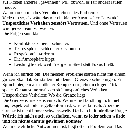
auf Kosten anderer „gewinnen“ will, obwohl es fair anders laufen
müsste.
Warum unsportliches Verhalten ein echtes Problem ist
Viele tun so, als wäre das nur ein kleiner Ausrutscher. Ist es nicht.
Unsportliches Verhalten zerstört Vertrauen
. Und ohne Vertrauen
wird jedes Team schwächer.
Die Folgen sind klar:
Konflikte eskalieren schneller.
Teams spielen schlechter zusammen.
Respekt geht verloren.
Die Atmosphäre kippt.
Leistung leidet, weil Energie in Streit statt Fokus fließt.
Wenn ich ehrlich bin: Die meisten Probleme starten nicht mit einem
großen Skandal. Sie starten mit kleinen Grenzverschiebungen. Ein
Spruch hier, ein absichtlicher Rempler dort, ein dreckiger Trick
später. Genau so normalisiert sich unsportliches Verhalten.
Unsportliches Verhalten: Wo die Grenze liegt
Die Grenze ist meistens einfach: Wenn eine Handlung nicht mehr
fair, respektvoll oder regelkonform ist, wird es kritisch. Aber die
Grenze ist nicht immer schwarz-weiß. Deshalb hilft mir diese Frage:
Würde ich mich auch so verhalten, wenn es jeder sehen würde
und ich nichts daraus gewinnen könnte?
Wenn die ehrliche Antwort nein ist, liegt oft ein Problem vor. Das