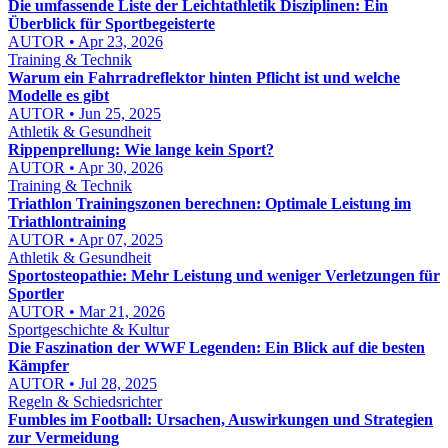
Die umfassende Liste der Leichtathletik Disziplinen: Ein
Überblick für Sportbegeisterte
AUTOR • Apr 23, 2026
Training & Technik
Warum ein Fahrradreflektor hinten Pflicht ist und welche
Modelle es gibt
AUTOR • Jun 25, 2025
Athletik & Gesundheit
Rippenprellung: Wie lange kein Sport?
AUTOR • Apr 30, 2026
Training & Technik
Triathlon Trainingszonen berechnen: Optimale Leistung im
Triathlontraining
AUTOR • Apr 07, 2025
Athletik & Gesundheit
Sportosteopathie: Mehr Leistung und weniger Verletzungen für
Sportler
AUTOR • Mar 21, 2026
Sportgeschichte & Kultur
Die Faszination der WWF Legenden: Ein Blick auf die besten
Kämpfer
AUTOR • Jul 28, 2025
Regeln & Schiedsrichter
Fumbles im Football: Ursachen, Auswirkungen und Strategien
zur Vermeidung