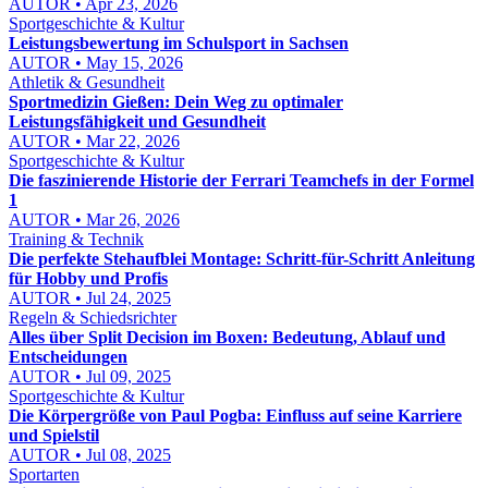
AUTOR • Apr 23, 2026
Sportgeschichte & Kultur
Leistungsbewertung im Schulsport in Sachsen
AUTOR • May 15, 2026
Athletik & Gesundheit
Sportmedizin Gießen: Dein Weg zu optimaler
Leistungsfähigkeit und Gesundheit
AUTOR • Mar 22, 2026
Sportgeschichte & Kultur
Die faszinierende Historie der Ferrari Teamchefs in der Formel
1
AUTOR • Mar 26, 2026
Training & Technik
Die perfekte Stehaufblei Montage: Schritt-für-Schritt Anleitung
für Hobby und Profis
AUTOR • Jul 24, 2025
Regeln & Schiedsrichter
Alles über Split Decision im Boxen: Bedeutung, Ablauf und
Entscheidungen
AUTOR • Jul 09, 2025
Sportgeschichte & Kultur
Die Körpergröße von Paul Pogba: Einfluss auf seine Karriere
und Spielstil
AUTOR • Jul 08, 2025
Sportarten