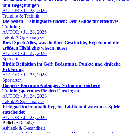
und Begegnungen
AUTOR • Jul 28, 2026
Training & Technik
Die besten Trainingsorte finden: Dein Guide für effektives
Training
AUTOR • Jul 28, 2026
Taktik & Spielanalyse
Bowl Spiel: Alles, was du über Geschichte, Regeln und die
größten Highlights wissen musst
AUTOR • Jul 27, 2026
Sportarten
Birdie Definition im Golf: Bedeutung, Punkte und einfache
Erklärung
AUTOR • Jul 25, 2026
Sportarten
Hoopers Parcours Anfänger: So baue ich sichere
Trainingsparcours für den Einstieg auf
AUTOR • Jul 24, 2026
Taktik & Spielanalyse
Fieldgoal im Football: Regeln, Taktik und warum es Spiele
entscheidet
AUTOR • Jul 23, 2026
Beliebte Beiträge
Athletik & Gesundheit