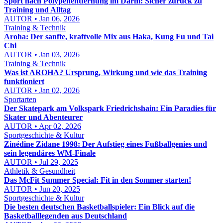
Sport nach Polypenentfernung im Darm: Sicher zurück zu
Training und Alltag
AUTOR • Jan 06, 2026
Training & Technik
Aroha: Der sanfte, kraftvolle Mix aus Haka, Kung Fu und Tai
Chi
AUTOR • Jan 03, 2026
Training & Technik
Was ist AROHA? Ursprung, Wirkung und wie das Training
funktioniert
AUTOR • Jan 02, 2026
Sportarten
Der Skatepark am Volkspark Friedrichshain: Ein Paradies für
Skater und Abenteurer
AUTOR • Apr 02, 2026
Sportgeschichte & Kultur
Zinédine Zidane 1998: Der Aufstieg eines Fußballgenies und
sein legendäres WM-Finale
AUTOR • Jul 29, 2025
Athletik & Gesundheit
Das McFit Summer Special: Fit in den Sommer starten!
AUTOR • Jun 20, 2025
Sportgeschichte & Kultur
Die besten deutschen Basketballspieler: Ein Blick auf die
Basketballlegenden aus Deutschland