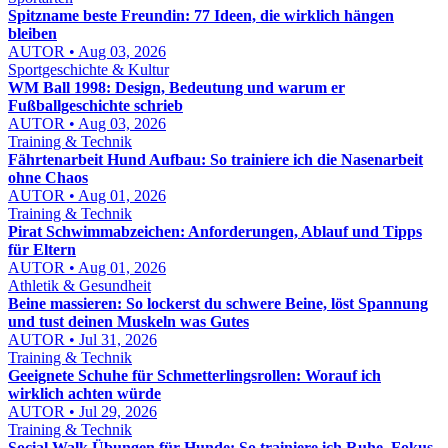
Spitzname beste Freundin: 77 Ideen, die wirklich hängen
bleiben
AUTOR • Aug 03, 2026
Sportgeschichte & Kultur
WM Ball 1998: Design, Bedeutung und warum er
Fußballgeschichte schrieb
AUTOR • Aug 03, 2026
Training & Technik
Fährtenarbeit Hund Aufbau: So trainiere ich die Nasenarbeit
ohne Chaos
AUTOR • Aug 01, 2026
Training & Technik
Pirat Schwimmabzeichen: Anforderungen, Ablauf und Tipps
für Eltern
AUTOR • Aug 01, 2026
Athletik & Gesundheit
Beine massieren: So lockerst du schwere Beine, löst Spannung
und tust deinen Muskeln was Gutes
AUTOR • Jul 31, 2026
Training & Technik
Geeignete Schuhe für Schmetterlingsrollen: Worauf ich
wirklich achten würde
AUTOR • Jul 29, 2026
Training & Technik
Social Walk Übungen für Hunde: So trainiere ich Ruhe, Fokus