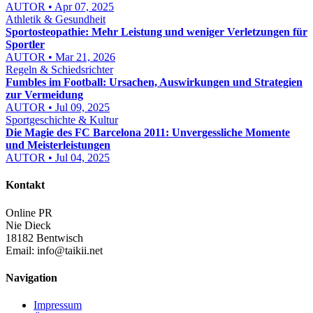
AUTOR • Apr 07, 2025
Athletik & Gesundheit
Sportosteopathie: Mehr Leistung und weniger Verletzungen für
Sportler
AUTOR • Mar 21, 2026
Regeln & Schiedsrichter
Fumbles im Football: Ursachen, Auswirkungen und Strategien
zur Vermeidung
AUTOR • Jul 09, 2025
Sportgeschichte & Kultur
Die Magie des FC Barcelona 2011: Unvergessliche Momente
und Meisterleistungen
AUTOR • Jul 04, 2025
Kontakt
Online PR
Nie Dieck
18182 Bentwisch
Email:
info@taikii.net
Navigation
Impressum