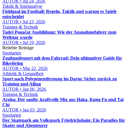
AUTOR • Jul 24, 2026
Taktik & Spielanalyse
Fieldgoal im Football: Regeln, Taktik und warum es Spiele
entscheidet
AUTOR • Jul 23, 2026
Training & Technik
Tadej Pogačar Ausbildung: Wie der Ausnahmefahrer zum
Weltstar wurde
AUTOR • Jul 19, 2026
Beliebte Beiträge
Sportarten
Zughundesport mit dem Fahrrad: Dein ultimativer Guide für
Bikejöring
AUTOR • Mar 22, 2026
Athletik & Gesundheit
Sport nach Polypenentfernung im Darm: Sicher zurück zu
Training und Alltag
AUTOR • Jan 06, 2026
Training & Technik
Aroha: Der sanfte, kraftvolle Mix aus Haka, Kung Fu und Tai
Chi
AUTOR • Jan 03, 2026
Sportarten
Der Skatepark am Volkspark Friedrichshain: Ein Paradies für
Skater und Abenteurer