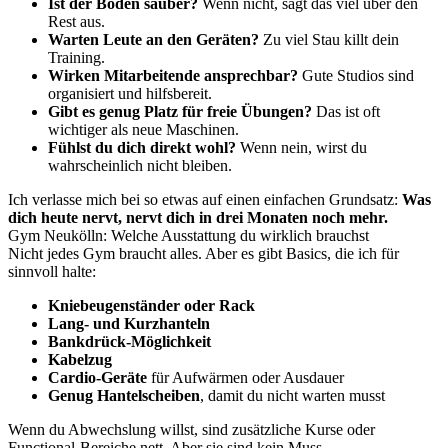
Ist der Boden sauber?
Wenn nicht, sagt das viel über den
Rest aus.
Warten Leute an den Geräten?
Zu viel Stau killt dein
Training.
Wirken Mitarbeitende ansprechbar?
Gute Studios sind
organisiert und hilfsbereit.
Gibt es genug Platz für freie Übungen?
Das ist oft
wichtiger als neue Maschinen.
Fühlst du dich direkt wohl?
Wenn nein, wirst du
wahrscheinlich nicht bleiben.
Ich verlasse mich bei so etwas auf einen einfachen Grundsatz:
Was
dich heute nervt, nervt dich in drei Monaten noch mehr.
Gym Neukölln: Welche Ausstattung du wirklich brauchst
Nicht jedes Gym braucht alles. Aber es gibt Basics, die ich für
sinnvoll halte:
Kniebeugenständer oder Rack
Lang- und Kurzhanteln
Bankdrück-Möglichkeit
Kabelzug
Cardio-Geräte
für Aufwärmen oder Ausdauer
Genug Hantelscheiben
, damit du nicht warten musst
Wenn du Abwechslung willst, sind zusätzliche Kurse oder
Functional-Bereiche nett. Aber sie sind kein Muss.