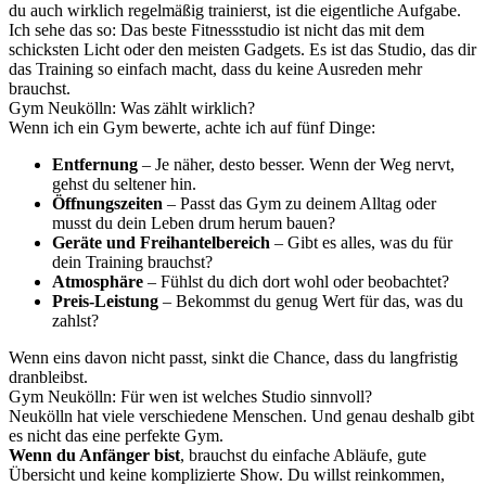
du auch wirklich regelmäßig trainierst, ist die eigentliche Aufgabe.
Ich sehe das so: Das beste Fitnessstudio ist nicht das mit dem
schicksten Licht oder den meisten Gadgets. Es ist das Studio, das dir
das Training so einfach macht, dass du keine Ausreden mehr
brauchst.
Gym Neukölln: Was zählt wirklich?
Wenn ich ein Gym bewerte, achte ich auf fünf Dinge:
Entfernung
– Je näher, desto besser. Wenn der Weg nervt,
gehst du seltener hin.
Öffnungszeiten
– Passt das Gym zu deinem Alltag oder
musst du dein Leben drum herum bauen?
Geräte und Freihantelbereich
– Gibt es alles, was du für
dein Training brauchst?
Atmosphäre
– Fühlst du dich dort wohl oder beobachtet?
Preis-Leistung
– Bekommst du genug Wert für das, was du
zahlst?
Wenn eins davon nicht passt, sinkt die Chance, dass du langfristig
dranbleibst.
Gym Neukölln: Für wen ist welches Studio sinnvoll?
Neukölln hat viele verschiedene Menschen. Und genau deshalb gibt
es nicht das eine perfekte Gym.
Wenn du Anfänger bist
, brauchst du einfache Abläufe, gute
Übersicht und keine komplizierte Show. Du willst reinkommen,