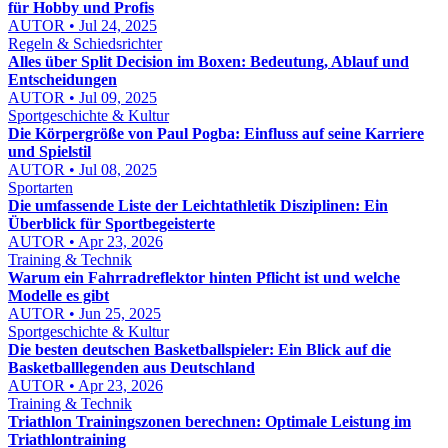
für Hobby und Profis
AUTOR • Jul 24, 2025
Regeln & Schiedsrichter
Alles über Split Decision im Boxen: Bedeutung, Ablauf und
Entscheidungen
AUTOR • Jul 09, 2025
Sportgeschichte & Kultur
Die Körpergröße von Paul Pogba: Einfluss auf seine Karriere
und Spielstil
AUTOR • Jul 08, 2025
Sportarten
Die umfassende Liste der Leichtathletik Disziplinen: Ein
Überblick für Sportbegeisterte
AUTOR • Apr 23, 2026
Training & Technik
Warum ein Fahrradreflektor hinten Pflicht ist und welche
Modelle es gibt
AUTOR • Jun 25, 2025
Sportgeschichte & Kultur
Die besten deutschen Basketballspieler: Ein Blick auf die
Basketballlegenden aus Deutschland
AUTOR • Apr 23, 2026
Training & Technik
Triathlon Trainingszonen berechnen: Optimale Leistung im
Triathlontraining