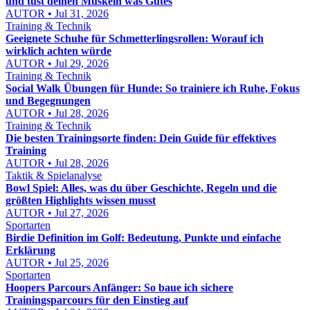
und tust deinen Muskeln was Gutes
AUTOR • Jul 31, 2026
Training & Technik
Geeignete Schuhe für Schmetterlingsrollen: Worauf ich
wirklich achten würde
AUTOR • Jul 29, 2026
Training & Technik
Social Walk Übungen für Hunde: So trainiere ich Ruhe, Fokus
und Begegnungen
AUTOR • Jul 28, 2026
Training & Technik
Die besten Trainingsorte finden: Dein Guide für effektives
Training
AUTOR • Jul 28, 2026
Taktik & Spielanalyse
Bowl Spiel: Alles, was du über Geschichte, Regeln und die
größten Highlights wissen musst
AUTOR • Jul 27, 2026
Sportarten
Birdie Definition im Golf: Bedeutung, Punkte und einfache
Erklärung
AUTOR • Jul 25, 2026
Sportarten
Hoopers Parcours Anfänger: So baue ich sichere
Trainingsparcours für den Einstieg auf