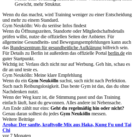
Gewicht, mehr Struktur.
Wenn du das machst, wird Training weniger zu einer Entscheidung
und mehr zu einem Standard.
Gym Neukölln: Wo du seriöse Infos findest
Wenn du Öffnungszeiten, Standorte oder Mitgliedschaftsdetails
prüfen willst, nutze die offiziellen Seiten der Anbieter. Für
allgemeine Gesundheits- und Bewegungsempfehlungen kann auch
das
Bundeszentrum für gesundheitliche Aufklärung
hilfreich sein.
Für Details zu Berlin ist außerdem das offizielle Portal
berlin.de
ein
guter Startpunkt.
Wichtig ist: Verlass dich nicht nur auf Werbung. Geh hin, schau es
dir an und teste es.
Gym Neukölln: Meine klare Empfehlung
Wenn du ein
Gym Neukölln
suchst, such nicht nach Perfektion.
Such nach Reibungslosigkeit. Das beste Gym ist das, das du ohne
Nachdenken nutzt.
Wenn der Weg kurz ist, die Stimmung passt und das Training
einfach läuft, hast du gewonnen. Alles andere ist Nebensache.
Am Ende zählt nur eins:
Geht du regelmäßig hin oder nicht?
Genau daran solltest du jedes
Gym Neukölln
messen.
Weitere Beiträge
Aroha: Der sanfte, kraftvolle Mix aus Haka, Kung Fu und Tai
Chi
vor 7 Monaten